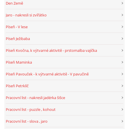
Den Země
VELIKONOCE
Jaro - nakresli si zvířátko
Píseň - V lese
SVĚTOVÝ DEN VODY 22. BŘEZEN
Píseň Ježibaba
KREATIVNÍ OVOCNÉ A ZELENINOVÉ MLSÁNÍ
Píseň Kvočna, k výtvarné aktivitě - prstomalba vajíčka
Píseň Maminka
RECENZE NA KNIHY
Píseň Pavouček - k výtvarné aktivitě - V pavučině
RECENZE NA HRAČKY
Píseň Petrklíč
Pracovní list - nakresli jadérka šišce
MIKULÁŠSKÁ NADÍLKA
Pracovní list - puzzle , kohout
VÁNOČNÍ TVOŘENÍ
Pracovní list - slova , jaro