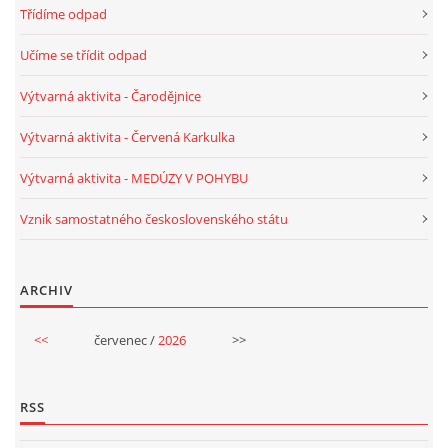
UČTE DĚTI PROŽITKEM
Třídíme odpad
Učíme se třídit odpad
ŠABLONY
Výtvarná aktivita - Čarodějnice
SENZORY PLAY
Výtvarná aktivita - Červená Karkulka
Výtvarná aktivita - MEDÚZY V POHYBU
DOPORUČUJI
Vznik samostatného československého státu
POLYTECHNICKÉ ČINNOSTI
ARCHIV
PORTFÓLIO DÍTĚTE
<<
červenec /
2026
>>
MOTIVAČNÍ CITÁTY PRO UČITELE
RSS
POKUSY