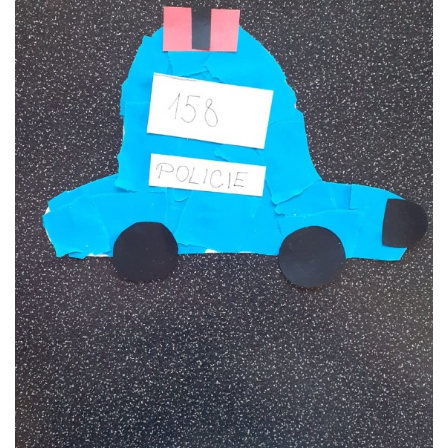
VZDĚLÁVACÍ BLOK ZÁŘÍ
VZDĚLÁVACÍ BLOK ŘÍJEN
VZDĚLÁVACÍ BLOK LISTOPAD
VZDĚLÁVACÍ BLOK PROSINEC
VZDĚLÁVACÍ BLOK LEDEN
VZDĚLÁVACÍ BLOK ÚNOR
VZDĚLÁVACÍ BLOK BŘEZEN