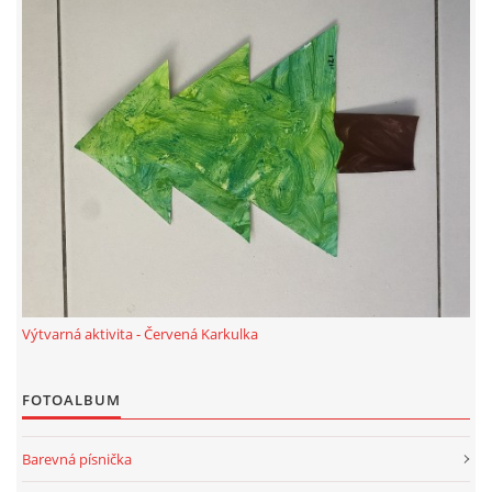
HALLOWEEN
DUŠIČKY
SVATÝ MARTIN
SVATÁ KATEŘINA 25.LISTOPADU
SVATÁ BARBORA 4.12.
Výtvarná aktivita - Červená Karkulka
MIKULÁŠ, ČERTI
FOTOALBUM
Barevná písnička
MASOPUST