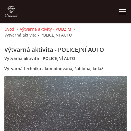
Úvod
Výtvarné aktivity - PODZIM
Výtvarná aktivita - POLICEJNÍ AUTO
ÚVOD
Výtvarná aktivita - POLICEJNÍ AUTO
O MĚ
Výtvarná aktivita - POLICEJNÍ AUTO
Výtvarná technika - kombinovaná, šablona, koláž
FOTOALBUM
DĚJINY VÝTVARNÉHO UMĚNÍ
NOVINKY ZE ŠKOLSTVÍ 2025
ROČNÍ PLÁN - INSPIRACE /DLE NOVÉHO RVP PV 2025