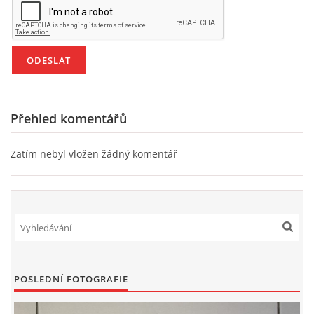
TÝDENNÍ PLÁNY
SMYSLOVÁ AKTIVITA
MONTESSORI AKTIVITA
Přehled komentářů
JÓGOVÉ CVIČENÍ, TYPY, RADY, RECENZE
Zatím nebyl vložen žádný komentář
KALENDÁŘ PRO DĚTI
STÁTNÍ SVÁTKY
SVATÝ VÁCLAV
POSLEDNÍ FOTOGRAFIE
20.10. DEN STROMŮ