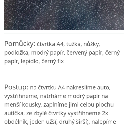
VZDĚLÁVACÍ BLOK DUBEN
VÝTVARNÉ TECHNIKY
VÝTVARNÉ POMŮCKY
Pomůcky:
čtvrtka A4, tužka, nůžky,
podložka, modrý papír, červený papír, černý
VÝTVARNÉ AKTIVITY - JARO
papír, lepidlo, černý fix
VÝTVARNÉ AKTIVITY - LÉTO
Postup:
na čtvrtku A4 nakreslíme auto,
VÝTVARNÉ AKTIVITY - PODZIM
vystřihneme, natrháme modrý papír na
menší kousky, zaplníme jimi celou plochu
VÝTVARNÉ AKTIVITY - ZIMA
autíčka, ze zbylé čtvrtky vystřihneme 2x
obdélník, jeden užší, druhý širší), nalepíme
CHARAKTERISTIKA ROČNÍCH OBDOBÍ