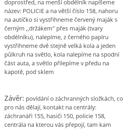
doprostřed, na menší obdélník napíšeme
název: POLICIE a na větší číslo 158, nahoru
HÁDANKY K TÉMATU JARO, LÉTO, PODZIM,ZIMA
na autíčko si vystřihneme červený maják s
černým ,,držákem" přes maják (tvary
PÍSNĚ K TÉMATU JARO
obdélníku), nalepíme, z černého papíru
vystřihneme dvě ste
jně
velká kola a jeden
BÁSNĚ K TÉMATU JARO
půlkruh na světlo, kola nalepíme na spodní
část auta, a světlo přilepíme v předu na
POHYBOVÉ AKTIVITY NA TÉMA JARO
kapotě, pod sklem
PÍSNĚ K TÉMATU LÉTO
Závěr:
povídání o záchranných složkách, co
BÁSNĚ K TÉMATU LÉTO
pro nás dělají, kontakt na centrály:
záchranáři 155, hasiči 150, policie 158,
POHYBOVÉ AKTIVITY NA TÉMA LÉTO
centrála na kterou vás přepojí, tam kam