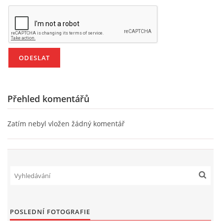
PÍSNĚ K TÉMATU PODZIM
BÁSNĚ K TÉMATU PODZIM
POHYBOVÉ AKTIVITY NA TÉMA PODZIM
Přehled komentářů
PÍSNĚ K TÉMATU ZIMA
Zatím nebyl vložen žádný komentář
BÁSNĚ K TÉMATU ZIMA
POHYBOVÉ AKTIVITY NA TÉMA ZIMA
VZDĚLÁVACÍ PLÁN OD ZÁŘÍ DO ČERVNA
POSLEDNÍ FOTOGRAFIE