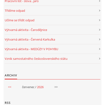
Pracovní list - slova , jaro
VELIKONOCE
Třídíme odpad
Učíme se třídit odpad
SVĚTOVÝ DEN VODY 22. BŘEZEN
Výtvarná aktivita - Čarodějnice
KREATIVNÍ OVOCNÉ A ZELENINOVÉ MLSÁNÍ
Výtvarná aktivita - Červená Karkulka
Výtvarná aktivita - MEDÚZY V POHYBU
RECENZE NA KNIHY
Vznik samostatného československého státu
RECENZE NA HRAČKY
ARCHIV
MIKULÁŠSKÁ NADÍLKA
<<
červenec /
2026
>>
VÁNOČNÍ TVOŘENÍ
RSS