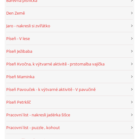
Barevná písnička
Den Země
HALLOWEEN
Jaro - nakresli si zvířátko
DUŠIČKY
Píseň - V lese
Píseň Ježibaba
SVATÝ MARTIN
Píseň Kvočna, k výtvarné aktivitě - prstomalba vajíčka
SVATÁ KATEŘINA 25.LISTOPADU
Píseň Maminka
Píseň Pavouček - k výtvarné aktivitě - V pavučině
SVATÁ BARBORA 4.12.
Píseň Petrklíč
MIKULÁŠ, ČERTI
Pracovní list - nakresli jadérka šišce
Pracovní list - puzzle , kohout
MASOPUST