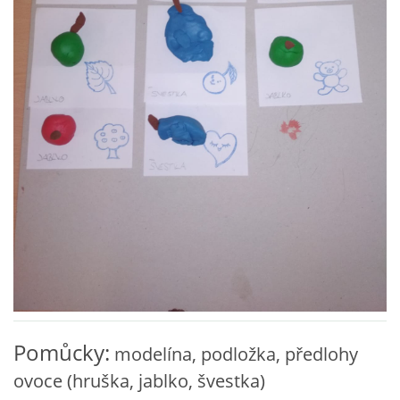
VZDĚLÁVACÍ BLOK ZÁŘÍ
VZDĚLÁVACÍ BLOK ŘÍJEN
VZDĚLÁVACÍ BLOK LISTOPAD
VZDĚLÁVACÍ BLOK PROSINEC
VZDĚLÁVACÍ BLOK LEDEN
VZDĚLÁVACÍ BLOK ÚNOR
Pomůcky:
modelína, podložka, předlohy
VZDĚLÁVACÍ BLOK BŘEZEN
ovoce (hruška, jablko, švestka)