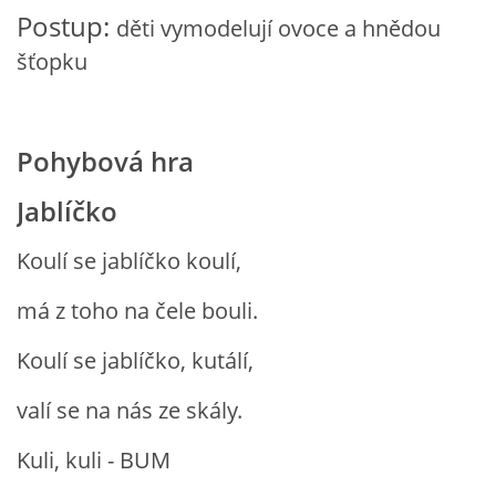
Postup:
VZDĚLÁVACÍ BLOK DUBEN
děti vymodelují ovoce a hnědou
šťopku
VÝTVARNÉ TECHNIKY
Pohybová hra
VÝTVARNÉ POMŮCKY
Jablíčko
VÝTVARNÉ AKTIVITY - JARO
Koulí se jablíčko koulí,
VÝTVARNÉ AKTIVITY - LÉTO
má z toho na čele bouli.
Koulí se jablíčko, kutálí,
VÝTVARNÉ AKTIVITY - PODZIM
valí se na nás ze skály.
VÝTVARNÉ AKTIVITY - ZIMA
Kuli, kuli - BUM
CHARAKTERISTIKA ROČNÍCH OBDOBÍ