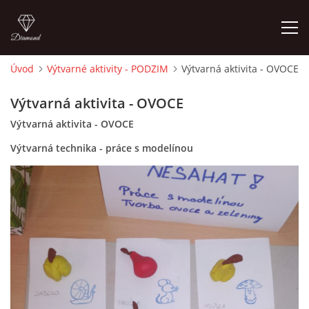
Úvod
Výtvarné aktivity - PODZIM
Výtvarná aktivita - OVOCE
ÚVOD
Výtvarná aktivita - OVOCE
Výtvarná aktivita - OVOCE
O MĚ
Výtvarná technika - práce s modelínou
FOTOALBUM
DĚJINY VÝTVARNÉHO UMĚNÍ
NOVINKY ZE ŠKOLSTVÍ 2025
ROČNÍ PLÁN - INSPIRACE /DLE NOVÉHO RVP PV 2025