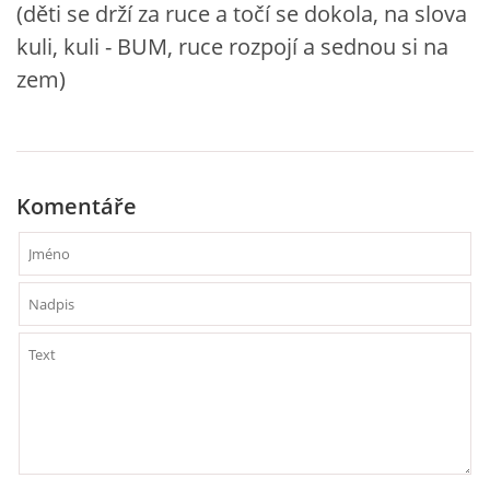
(děti se drží za ruce a točí se dokola, na slova
kuli, kuli - BUM, ruce rozpojí a sednou si na
HÁDANKY K TÉMATU JARO, LÉTO, PODZIM,ZIMA
zem)
PÍSNĚ K TÉMATU JARO
BÁSNĚ K TÉMATU JARO
Komentáře
POHYBOVÉ AKTIVITY NA TÉMA JARO
PÍSNĚ K TÉMATU LÉTO
BÁSNĚ K TÉMATU LÉTO
POHYBOVÉ AKTIVITY NA TÉMA LÉTO