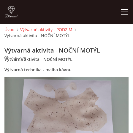
Úvod
Výtvarné aktivity - PODZIM
Výtvarná aktivita - NOČNÍ MOTÝL
ÚVOD
Výtvarná aktivita - NOČNÍ MOTÝL
O MĚ
18. 6. 2020
Výtvarná aktivita - NOČNÍ MOTÝL
Výtvarná technika - malba kávou
FOTOALBUM
DĚJINY VÝTVARNÉHO UMĚNÍ
NOVINKY ZE ŠKOLSTVÍ 2025
ROČNÍ PLÁN - INSPIRACE /DLE NOVÉHO RVP PV 2025