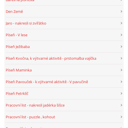
TÝDENNÍ PLÁNY
Den Země
SMYSLOVÁ AKTIVITA
Jaro - nakresli si zvířátko
Píseň - V lese
MONTESSORI AKTIVITA
Píseň Ježibaba
JÓGOVÉ CVIČENÍ, TYPY, RADY, RECENZE
Píseň Kvočna, k výtvarné aktivitě - prstomalba vajíčka
Píseň Maminka
KALENDÁŘ PRO DĚTI
Píseň Pavouček - k výtvarné aktivitě - V pavučině
STÁTNÍ SVÁTKY
Píseň Petrklíč
Pracovní list - nakresli jadérka šišce
SVATÝ VÁCLAV
Pracovní list - puzzle , kohout
20.10. DEN STROMŮ