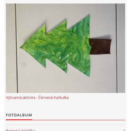
PÍSNĚ K TÉMATU PODZIM
BÁSNĚ K TÉMATU PODZIM
POHYBOVÉ AKTIVITY NA TÉMA PODZIM
PÍSNĚ K TÉMATU ZIMA
BÁSNĚ K TÉMATU ZIMA
Výtvarná aktivita - Červená Karkulka
POHYBOVÉ AKTIVITY NA TÉMA ZIMA
FOTOALBUM
VZDĚLÁVACÍ PLÁN OD ZÁŘÍ DO ČERVNA
Barevná písnička