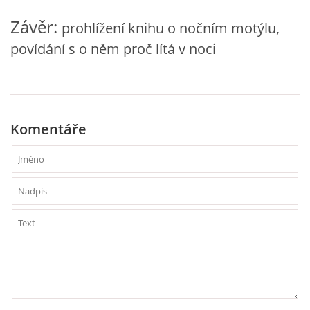
VZDĚLÁVACÍ BLOK DUBEN
Závěr:
prohlížení knihu o nočním motýlu,
povídání s o něm proč lítá v noci
VÝTVARNÉ TECHNIKY
VÝTVARNÉ POMŮCKY
Komentáře
VÝTVARNÉ AKTIVITY - JARO
VÝTVARNÉ AKTIVITY - LÉTO
VÝTVARNÉ AKTIVITY - PODZIM
VÝTVARNÉ AKTIVITY - ZIMA
CHARAKTERISTIKA ROČNÍCH OBDOBÍ