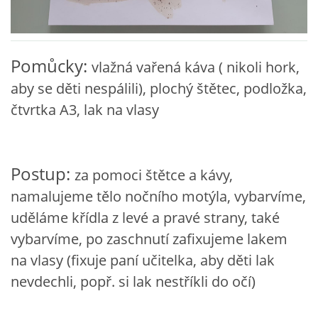
VZDĚLÁVACÍ BLOK ZÁŘÍ
Pomůcky:
vlažná vařená káva ( nikoli hork,
VZDĚLÁVACÍ BLOK ŘÍJEN
aby se děti nespálili), plochý štětec, podložka,
čtvrtka A3, lak na vlasy
VZDĚLÁVACÍ BLOK LISTOPAD
VZDĚLÁVACÍ BLOK PROSINEC
Postup:
za pomoci štětce a kávy,
namalujeme tělo nočního motýla, vybarvíme,
VZDĚLÁVACÍ BLOK LEDEN
uděláme křídla z levé a pravé strany, také
vybarvíme, po zaschnutí zafixujeme lakem
VZDĚLÁVACÍ BLOK ÚNOR
na vlasy (fixuje paní učitelka, aby děti lak
nevdechli, popř. si lak nestříkli do očí)
VZDĚLÁVACÍ BLOK BŘEZEN