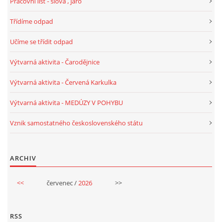
Pracovní list - slova , jaro
Třídíme odpad
HALLOWEEN
Učíme se třídit odpad
DUŠIČKY
Výtvarná aktivita - Čarodějnice
Výtvarná aktivita - Červená Karkulka
SVATÝ MARTIN
Výtvarná aktivita - MEDÚZY V POHYBU
SVATÁ KATEŘINA 25.LISTOPADU
Vznik samostatného československého státu
SVATÁ BARBORA 4.12.
ARCHIV
MIKULÁŠ, ČERTI
<<
červenec /
2026
>>
MASOPUST
RSS