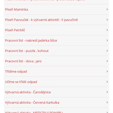
TÝDENNÍ PLÁNY
Píseň Maminka
SMYSLOVÁ AKTIVITA
Píseň Pavouček - k výtvarné aktivitě - V pavučině
Píseň Petrklíč
MONTESSORI AKTIVITA
Pracovní list - nakresli jadérka šišce
JÓGOVÉ CVIČENÍ, TYPY, RADY, RECENZE
Pracovní list - puzzle , kohout
Pracovní list - slova , jaro
KALENDÁŘ PRO DĚTI
Třídíme odpad
STÁTNÍ SVÁTKY
Učíme se třídit odpad
Výtvarná aktivita - Čarodějnice
SVATÝ VÁCLAV
Výtvarná aktivita - Červená Karkulka
20.10. DEN STROMŮ
Výtvarná aktivita - MEDÚZY V POHYBU