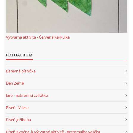
PÍSNĚ K TÉMATU PODZIM
BÁSNĚ K TÉMATU PODZIM
Výtvarná aktivita - Červená Karkulka
POHYBOVÉ AKTIVITY NA TÉMA PODZIM
FOTOALBUM
PÍSNĚ K TÉMATU ZIMA
Barevná písnička
Den Země
BÁSNĚ K TÉMATU ZIMA
Jaro - nakresli si zvířátko
POHYBOVÉ AKTIVITY NA TÉMA ZIMA
Píseň - V lese
VZDĚLÁVACÍ PLÁN OD ZÁŘÍ DO ČERVNA
Píseň Ježibaba
Píseň Kvočna, k výtvarné aktivitě - prstomalba vajíčka