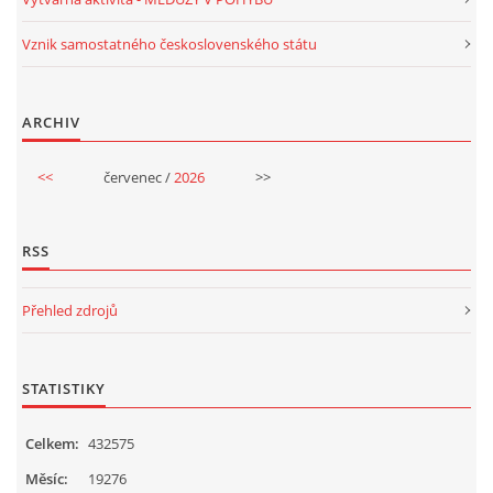
Vznik samostatného československého státu
HALLOWEEN
ARCHIV
DUŠIČKY
<<
červenec /
2026
>>
SVATÝ MARTIN
RSS
SVATÁ KATEŘINA 25.LISTOPADU
Přehled zdrojů
SVATÁ BARBORA 4.12.
STATISTIKY
MIKULÁŠ, ČERTI
Celkem:
432575
MASOPUST
Měsíc:
19276