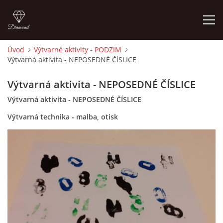
Úvod
Výtvarné aktivity - PODZIM
Výtvarná aktivita - NEPOSEDNÉ ČÍSLICE
ÚVOD
Výtvarná aktivita - NEPOSEDNÉ ČÍSLICE
O MĚ
Výtvarná aktivita - NEPOSEDNÉ ČÍSLICE
Výtvarná technika - malba, otisk
FOTOALBUM
DĚJINY VÝTVARNÉHO UMĚNÍ
NOVINKY ZE ŠKOLSTVÍ 2025
ROČNÍ PLÁN - INSPIRACE /DLE NOVÉHO RVP PV 2025