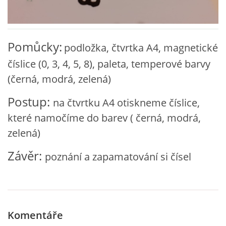
VZDĚLÁVACÍ BLOK ZÁŘÍ
Pomůcky:
podložka, čtvrtka A4, magnetické
VZDĚLÁVACÍ BLOK ŘÍJEN
číslice (0, 3, 4, 5, 8), paleta, temperové barvy
(černá, modrá, zelená)
VZDĚLÁVACÍ BLOK LISTOPAD
Postup:
na čtvrtku A4 otiskneme číslice,
VZDĚLÁVACÍ BLOK PROSINEC
které namočíme do barev ( černá, modrá,
zelená)
VZDĚLÁVACÍ BLOK LEDEN
Závěr:
poznání a zapamatování si čísel
VZDĚLÁVACÍ BLOK ÚNOR
VZDĚLÁVACÍ BLOK BŘEZEN
Komentáře