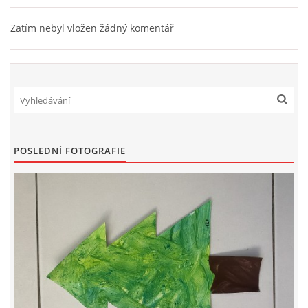
Zatím nebyl vložen žádný komentář
HÁDANKY K TÉMATU JARO, LÉTO, PODZIM,ZIMA
PÍSNĚ K TÉMATU JARO
BÁSNĚ K TÉMATU JARO
POSLEDNÍ FOTOGRAFIE
POHYBOVÉ AKTIVITY NA TÉMA JARO
PÍSNĚ K TÉMATU LÉTO
BÁSNĚ K TÉMATU LÉTO
POHYBOVÉ AKTIVITY NA TÉMA LÉTO