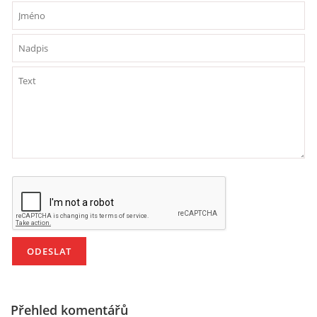
VZDĚLÁVACÍ BLOK DUBEN
VÝTVARNÉ TECHNIKY
VÝTVARNÉ POMŮCKY
VÝTVARNÉ AKTIVITY - JARO
VÝTVARNÉ AKTIVITY - LÉTO
VÝTVARNÉ AKTIVITY - PODZIM
VÝTVARNÉ AKTIVITY - ZIMA
Přehled komentářů
CHARAKTERISTIKA ROČNÍCH OBDOBÍ