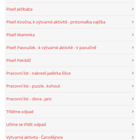
TÝDENNÍ PLÁNY
Píseň Ježibaba
Píseň Kvočna, k výtvarné aktivitě - prstomalba vajíčka
SMYSLOVÁ AKTIVITA
Píseň Maminka
MONTESSORI AKTIVITA
Píseň Pavouček - k výtvarné aktivitě - V pavučině
Píseň Petrklíč
JÓGOVÉ CVIČENÍ, TYPY, RADY, RECENZE
Pracovní list - nakresli jadérka šišce
KALENDÁŘ PRO DĚTI
Pracovní list - puzzle , kohout
Pracovní list - slova , jaro
STÁTNÍ SVÁTKY
Třídíme odpad
SVATÝ VÁCLAV
Učíme se třídit odpad
Výtvarná aktivita - Čarodějnice
20.10. DEN STROMŮ