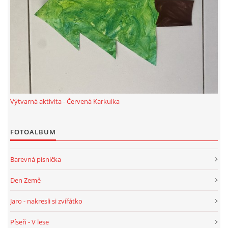
PÍSNĚ K TÉMATU PODZIM
BÁSNĚ K TÉMATU PODZIM
POHYBOVÉ AKTIVITY NA TÉMA PODZIM
Výtvarná aktivita - Červená Karkulka
PÍSNĚ K TÉMATU ZIMA
FOTOALBUM
BÁSNĚ K TÉMATU ZIMA
Barevná písnička
POHYBOVÉ AKTIVITY NA TÉMA ZIMA
Den Země
Jaro - nakresli si zvířátko
VZDĚLÁVACÍ PLÁN OD ZÁŘÍ DO ČERVNA
Píseň - V lese