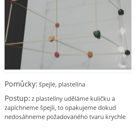
VZDĚLÁVACÍ BLOK ZÁŘÍ
VZDĚLÁVACÍ BLOK ŘÍJEN
VZDĚLÁVACÍ BLOK LISTOPAD
VZDĚLÁVACÍ BLOK PROSINEC
Pomůcky:
špejle, plastelína
VZDĚLÁVACÍ BLOK LEDEN
Postup:
z plastelíny uděláme kuličku a
VZDĚLÁVACÍ BLOK ÚNOR
zapíchneme špejli, to opakujeme dokud
nedosáhneme požadovaného tvaru krychle
VZDĚLÁVACÍ BLOK BŘEZEN