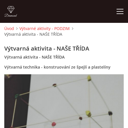
Úvod
Výtvarné aktivity - PODZIM
Výtvarná aktivita - NAŠE TŘÍDA
ÚVOD
Výtvarná aktivita - NAŠE TŘÍDA
O MĚ
Výtvarná aktivita - NAŠE TŘÍDA
Výtvarná technika - konstruování ze špejlí a plastelíny
FOTOALBUM
DĚJINY VÝTVARNÉHO UMĚNÍ
NOVINKY ZE ŠKOLSTVÍ 2025
ROČNÍ PLÁN - INSPIRACE /DLE NOVÉHO RVP PV 2025