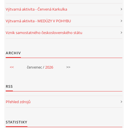
Výtvarná aktivita - Červená Karkulka
HALLOWEEN
Výtvarná aktivita - MEDÚZY V POHYBU
Vznik samostatného československého státu
DUŠIČKY
SVATÝ MARTIN
ARCHIV
<<
červenec /
2026
>>
SVATÁ KATEŘINA 25.LISTOPADU
SVATÁ BARBORA 4.12.
RSS
Přehled zdrojů
MIKULÁŠ, ČERTI
MASOPUST
STATISTIKY