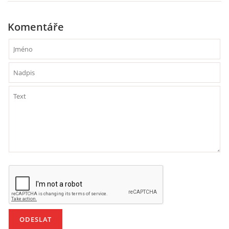
VZDĚLÁVACÍ BLOK DUBEN
Komentáře
VÝTVARNÉ TECHNIKY
VÝTVARNÉ POMŮCKY
VÝTVARNÉ AKTIVITY - JARO
VÝTVARNÉ AKTIVITY - LÉTO
VÝTVARNÉ AKTIVITY - PODZIM
VÝTVARNÉ AKTIVITY - ZIMA
CHARAKTERISTIKA ROČNÍCH OBDOBÍ