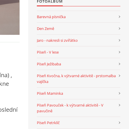
FOTOALBUM
Barevná písnička
Den Země
Jaro - nakresli si zvířátko
Píseň - V lese
Píseň Ježibaba
na) ,
Píseň Kvočna, k výtvarné aktivitě - prstomalba
vajíčka
ikne
Píseň Maminka
Píseň Pavouček - k výtvarné aktivitě - V
oslední
pavučině
Píseň Petrklíč