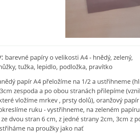
y:
barevné papíry o velikosti A4 - hnědý, zelený,
nůžky, tužka, lepidlo, podložka, pravítko
hnědý papír A4 přeložíme na 1/2 a ustřihneme (hlí
3cm zespoda a po obou stranách přilepíme (vzn
které vložíme mrkev , prsty dolů), oranžový papír
bkreslíme ruku - vystřihneme, na zeleném papíru
e dvou stran 6 cm, z jedné strany 2cm, 3cm z p
zstřiháme na proužky jako nať