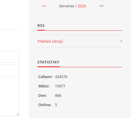
<<
červenec /
2026
>>
RSS
Přehled zdrojů
STATISTIKY
Celkem:
434570
Měsíc:
19977
Den:
868
Online:
5