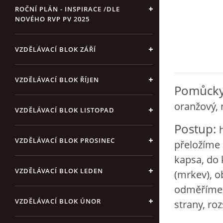
ROČNÍ PLÁN - INSPIRACE /DLE
NOVÉHO RVP PV 2025
VZDĚLÁVACÍ BLOK ZÁŘÍ
VZDĚLÁVACÍ BLOK ŘÍJEN
Pomůck
oranžový, 
VZDĚLÁVACÍ BLOK LISTOPAD
Postup:
VZDĚLÁVACÍ BLOK PROSINEC
přeložíme 
kapsa, do 
VZDĚLÁVACÍ BLOK LEDEN
(mrkev), o
odměříme z
VZDĚLÁVACÍ BLOK ÚNOR
strany, ro