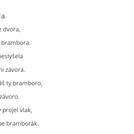
ra
e dvora,
á brambora.
neslyšela
ni závora.
š ty bramboro,
 závoro.
 projel vlak,
ebe bramborák.