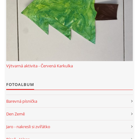
HALLOWEEN
DUŠIČKY
SVATÝ MARTIN
Výtvarná aktivita - Červená Karkulka
SVATÁ KATEŘINA 25.LISTOPADU
FOTOALBUM
SVATÁ BARBORA 4.12.
Barevná písnička
MIKULÁŠ, ČERTI
Den Země
Jaro - nakresli si zvířátko
MASOPUST