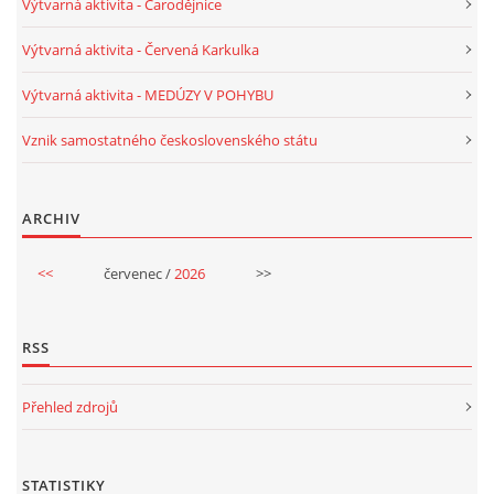
Výtvarná aktivita - Čarodějnice
UČTE DĚTI PROŽITKEM
Výtvarná aktivita - Červená Karkulka
ŠABLONY
Výtvarná aktivita - MEDÚZY V POHYBU
Vznik samostatného československého státu
SENZORY PLAY
DOPORUČUJI
ARCHIV
<<
červenec /
2026
>>
POLYTECHNICKÉ ČINNOSTI
RSS
PORTFÓLIO DÍTĚTE
Přehled zdrojů
MOTIVAČNÍ CITÁTY PRO UČITELE
STATISTIKY
POKUSY