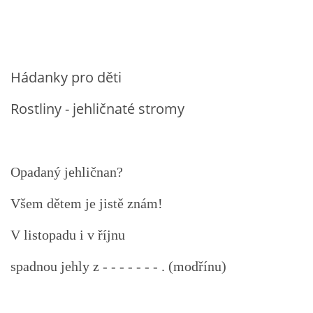
VZDĚLÁVACÍ BLOK DUBEN
VÝTVARNÉ TECHNIKY
Hádanky pro děti
VÝTVARNÉ POMŮCKY
Rostliny - jehličnaté stromy
VÝTVARNÉ AKTIVITY - JARO
Opadaný jehličnan?
VÝTVARNÉ AKTIVITY - LÉTO
Všem dětem je jistě znám!
VÝTVARNÉ AKTIVITY - PODZIM
V listopadu i v říjnu
spadnou jehly z - - - - - - - . (modřínu)
VÝTVARNÉ AKTIVITY - ZIMA
CHARAKTERISTIKA ROČNÍCH OBDOBÍ