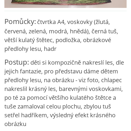
VZDĚLÁVACÍ BLOK ZÁŘÍ
Pomůcky:
čtvrtka A4, voskovky (žlutá,
VZDĚLÁVACÍ BLOK ŘÍJEN
červená, zelená, modrá, hnědá), černá tuš,
větší kulatý štětec, podložka, obrázkové
VZDĚLÁVACÍ BLOK LISTOPAD
předlohy lesu, hadr
Postup:
děti si kompozičně nakreslí les, dle
VZDĚLÁVACÍ BLOK PROSINEC
jejich fantazie, pro představu dáme dětem
předlohy lesu, na obrázku - viz foto, chlapec
VZDĚLÁVACÍ BLOK LEDEN
nakreslil krásný les, barevnými voskovkami,
po té za pomocí většího kulatého štětce a
VZDĚLÁVACÍ BLOK ÚNOR
tuše zamaloval celou plochu, zbylou tuš
setřel hadříkem, výsledný efekt krásného
VZDĚLÁVACÍ BLOK BŘEZEN
obrázku