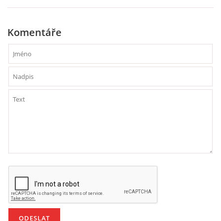
PÍSNĚ K TÉMATU PODZIM
Komentáře
BÁSNĚ K TÉMATU PODZIM
POHYBOVÉ AKTIVITY NA TÉMA PODZIM
PÍSNĚ K TÉMATU ZIMA
BÁSNĚ K TÉMATU ZIMA
POHYBOVÉ AKTIVITY NA TÉMA ZIMA
VZDĚLÁVACÍ PLÁN OD ZÁŘÍ DO ČERVNA