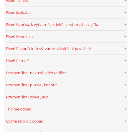
Píseň - V lese
VELIKONOCE
Píseň Ježibaba
Píseň Kvočna, k výtvarné aktivitě - prstomalba vajíčka
SVĚTOVÝ DEN VODY 22. BŘEZEN
Píseň Maminka
KREATIVNÍ OVOCNÉ A ZELENINOVÉ MLSÁNÍ
Píseň Pavouček - k výtvarné aktivitě - V pavučině
Píseň Petrklíč
RECENZE NA KNIHY
Pracovní list - nakresli jadérka šišce
RECENZE NA HRAČKY
Pracovní list - puzzle , kohout
Pracovní list - slova , jaro
MIKULÁŠSKÁ NADÍLKA
Třídíme odpad
VÁNOČNÍ TVOŘENÍ
Učíme se třídit odpad