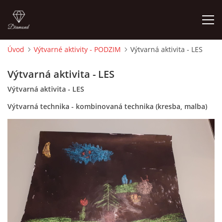
Úvod
Výtvarné aktivity - PODZIM
Výtvarná aktivita - LES
ÚVOD
Výtvarná aktivita - LES
Výtvarná aktivita - LES
O MĚ
Výtvarná technika - kombinovaná technika (kresba, malba)
FOTOALBUM
DĚJINY VÝTVARNÉHO UMĚNÍ
NOVINKY ZE ŠKOLSTVÍ 2025
ROČNÍ PLÁN - INSPIRACE /DLE NOVÉHO RVP PV 2025