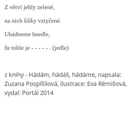
Z větví jehly zelené,
HÁDANKY K TÉMATU JARO, LÉTO, PODZIM,ZIMA
na nich šišky vztyčené.
Uhádneme hnedle,
PÍSNĚ K TÉMATU JARO
že tohle je - - - - - . (jedle)
BÁSNĚ K TÉMATU JARO
POHYBOVÉ AKTIVITY NA TÉMA JARO
z knihy - Hádám, hádáš, hádáme, napsala:
Zuzana Pospíšilová, ilustrace: Eva Rémišová,
PÍSNĚ K TÉMATU LÉTO
vydal: Portál 2014
BÁSNĚ K TÉMATU LÉTO
POHYBOVÉ AKTIVITY NA TÉMA LÉTO