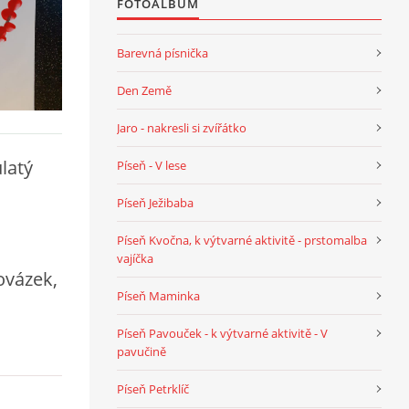
FOTOALBUM
Barevná písnička
Den Země
Jaro - nakresli si zvířátko
latý
Píseň - V lese
Píseň Ježibaba
Píseň Kvočna, k výtvarné aktivitě - prstomalba
vajíčka
ovázek,
Píseň Maminka
Píseň Pavouček - k výtvarné aktivitě - V
pavučině
Píseň Petrklíč