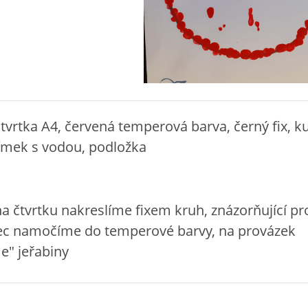
tvrtka A4, červená temperová barva, černý fix, ku
límek s vodou, podložka
a čtvrtku nakreslíme fixem kruh, znázorňující pr
tec namočíme do temperové barvy, na provázek
e" jeřabiny