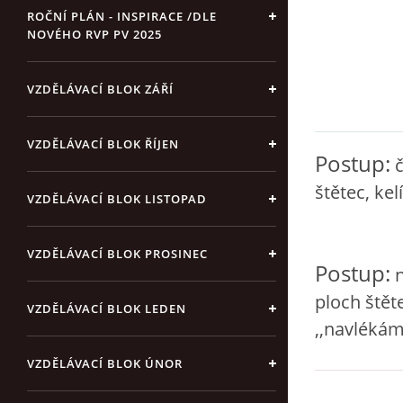
ROČNÍ PLÁN - INSPIRACE /DLE
NOVÉHO RVP PV 2025
VZDĚLÁVACÍ BLOK ZÁŘÍ
VZDĚLÁVACÍ BLOK ŘÍJEN
Postup:
č
štětec, ke
VZDĚLÁVACÍ BLOK LISTOPAD
VZDĚLÁVACÍ BLOK PROSINEC
Postup:
n
ploch ště
VZDĚLÁVACÍ BLOK LEDEN
,,navlékám
VZDĚLÁVACÍ BLOK ÚNOR