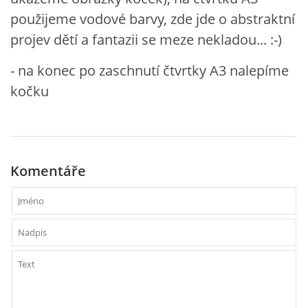
VZDĚLÁVACÍ BLOK DUBEN
použijeme vodové barvy, zde jde o abstraktní
projev dětí a fantazii se meze nekladou... :-)
VÝTVARNÉ TECHNIKY
- na konec po zaschnutí čtvrtky A3 nalepíme
kočku
VÝTVARNÉ POMŮCKY
VÝTVARNÉ AKTIVITY - JARO
Komentáře
VÝTVARNÉ AKTIVITY - LÉTO
VÝTVARNÉ AKTIVITY - PODZIM
VÝTVARNÉ AKTIVITY - ZIMA
CHARAKTERISTIKA ROČNÍCH OBDOBÍ