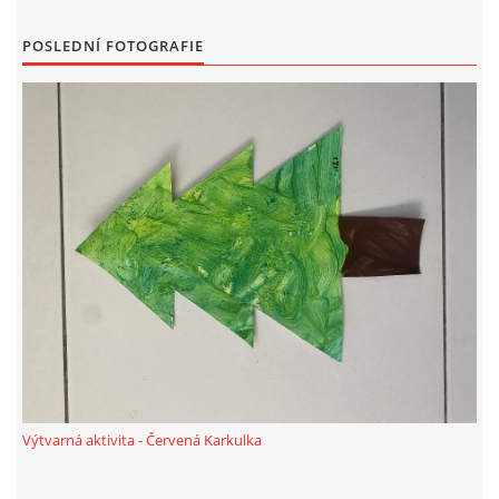
PÍSNĚ K TÉMATU PODZIM
POSLEDNÍ FOTOGRAFIE
BÁSNĚ K TÉMATU PODZIM
POHYBOVÉ AKTIVITY NA TÉMA PODZIM
PÍSNĚ K TÉMATU ZIMA
BÁSNĚ K TÉMATU ZIMA
POHYBOVÉ AKTIVITY NA TÉMA ZIMA
Výtvarná aktivita - Červená Karkulka
VZDĚLÁVACÍ PLÁN OD ZÁŘÍ DO ČERVNA