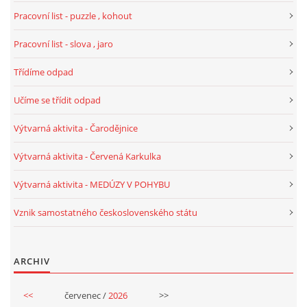
Pracovní list - puzzle , kohout
HALLOWEEN
Pracovní list - slova , jaro
Třídíme odpad
DUŠIČKY
Učíme se třídit odpad
SVATÝ MARTIN
Výtvarná aktivita - Čarodějnice
Výtvarná aktivita - Červená Karkulka
SVATÁ KATEŘINA 25.LISTOPADU
Výtvarná aktivita - MEDÚZY V POHYBU
SVATÁ BARBORA 4.12.
Vznik samostatného československého státu
MIKULÁŠ, ČERTI
ARCHIV
MASOPUST
<<
červenec /
2026
>>