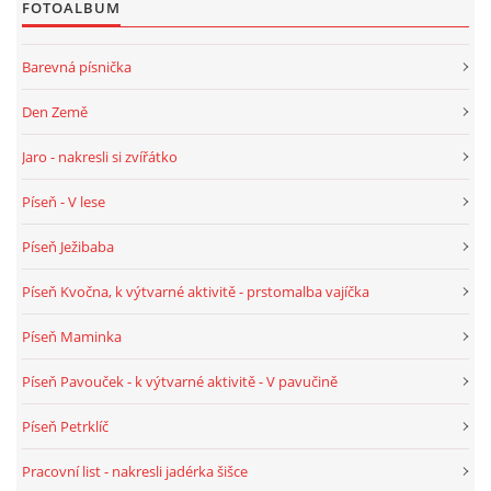
FOTOALBUM
TÝDENNÍ PLÁNY
Barevná písnička
SMYSLOVÁ AKTIVITA
Den Země
MONTESSORI AKTIVITA
Jaro - nakresli si zvířátko
Píseň - V lese
JÓGOVÉ CVIČENÍ, TYPY, RADY, RECENZE
Píseň Ježibaba
KALENDÁŘ PRO DĚTI
Píseň Kvočna, k výtvarné aktivitě - prstomalba vajíčka
Píseň Maminka
STÁTNÍ SVÁTKY
Píseň Pavouček - k výtvarné aktivitě - V pavučině
SVATÝ VÁCLAV
Píseň Petrklíč
Pracovní list - nakresli jadérka šišce
20.10. DEN STROMŮ