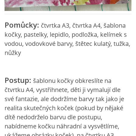
VZDĚLÁVACÍ BLOK ZÁŘÍ
Pomůcky:
čtvrtka A3, čtvrtka A4, šablona
VZDĚLÁVACÍ BLOK ŘÍJEN
kočky, pastelky, lepidlo, podložka, kelímek s
vodou, vodovkové barvy, štětec kulatý, tužka,
VZDĚLÁVACÍ BLOK LISTOPAD
nůžky
VZDĚLÁVACÍ BLOK PROSINEC
Postup:
šablonu kočky obkreslíte na
VZDĚLÁVACÍ BLOK LEDEN
čtvrtku A4, vystřihnete, děti ji vymalují dle
své fantazie, ale dodržíme barvy tak jako je
VZDĚLÁVACÍ BLOK ÚNOR
realita skutečných koček (pokud by nějaké
dítě nedodrželo barvu dle postupu,
VZDĚLÁVACÍ BLOK BŘEZEN
nabídneme kočku náhradní a vysvětlíme,
ukážeme obrázky koček), na čtvrtku A3