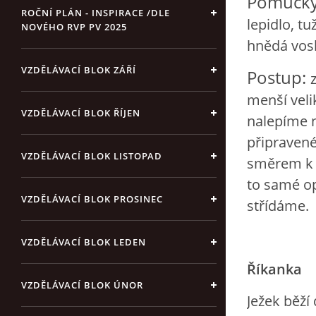
Pomůcky
ROČNÍ PLÁN - INSPIRACE /DLE
lepidlo, t
NOVÉHO RVP PV 2025
hnědá vosk
VZDĚLÁVACÍ BLOK ZÁŘÍ
Postup:
menší veli
VZDĚLÁVACÍ BLOK ŘÍJEN
nalepíme n
připraven
VZDĚLÁVACÍ BLOK LISTOPAD
směrem k h
to samé o
VZDĚLÁVACÍ BLOK PROSINEC
střídáme.
VZDĚLÁVACÍ BLOK LEDEN
Říkanka
VZDĚLÁVACÍ BLOK ÚNOR
Ježek běží 