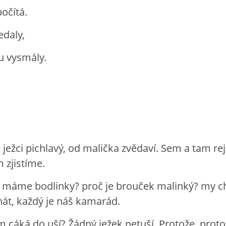
počítá.
edaly,
u vysmály.
 ježci pichlavý, od malička zvědaví. Sem a tam re
m zjistíme.
k máme bodlinky? proč je brouček malinký? my 
át, každý je náš kamarád.
m cáká do uší? Žádný ježek netuší. Protože, prot