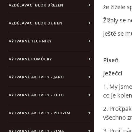
VZDĚLÁVACÍ BLOK BŘEZEN
že žížele s
Žížaly se n
VZDĚLÁVACÍ BLOK DUBEN
ještě se m
VÝTVARNÉ TECHNIKY
Píseň
VÝTVARNÉ POMŮCKY
Ježečci
VÝTVARNÉ AKTIVITY - JARO
1. My jsme
co je kole
VÝTVARNÉ AKTIVITY - LÉTO
2. Pročpa
VÝTVARNÉ AKTIVITY - PODZIM
všechno zn
3. Proč ná
VÝTVARNÉ AKTIVITY - ZIMA