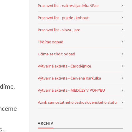
Pracovní list - nakresli jadérka šišce
Pracovní list - puzzle , kohout
Pracovní list - slova , jaro
Třídíme odpad
Učíme se třídit odpad
Výtvarná aktivita - Čarodějnice
Výtvarná aktivita - Červená Karkulka
jdíme,
Výtvarná aktivita - MEDÚZY V POHYBU
Vznik samostatného československého státu
chceme
ARCHIV
ože