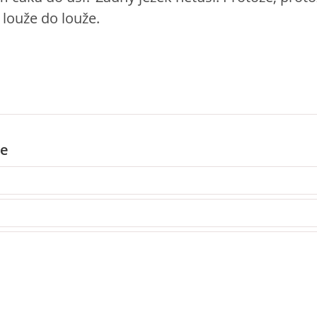
louže do louže.
e