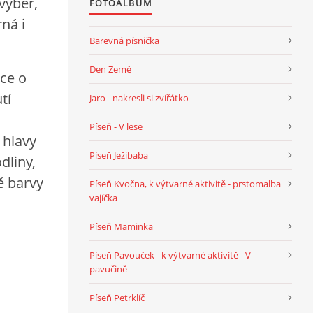
výběr,
FOTOALBUM
ná i
Barevná písnička
Den Země
dce o
tí
Jaro - nakresli si zvířátko
Píseň - V lese
 hlavy
Píseň Ježibaba
dliny,
ě barvy
Píseň Kvočna, k výtvarné aktivitě - prstomalba
vajíčka
Píseň Maminka
Píseň Pavouček - k výtvarné aktivitě - V
pavučině
Píseň Petrklíč