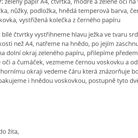
:
zelený papír A4, čtvrtka, modré a zelené oči na 
užka, nůžky, podložka, hnědá temperová barva, čer
ovka, vystřižená kolečka z černého papíru
z bílé čtvrtky vystřihneme hlavu ježka ve tvaru sr
kosti než A4, natřeme na hnědo, po jejím zaschnu
a dolní okraj zeleného papíru, přilepíme předem
é oči a čumáček, vezmeme černou voskovku a od
ornímu okraji vedeme čáru která znázorňuje bo
pakujeme i hnědou voskovkou, postupně tyto dv
do žita,