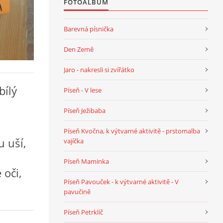
FOTOALBUM
Barevná písnička
Den Země
Jaro - nakresli si zvířátko
bílý
Píseň - V lese
Píseň Ježibaba
Píseň Kvočna, k výtvarné aktivitě - prstomalba
u uší,
vajíčka
Píseň Maminka
 oči,
Píseň Pavouček - k výtvarné aktivitě - V
pavučině
Píseň Petrklíč