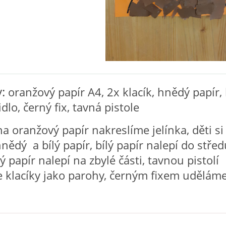
:
oranžový papír A4, 2x klacík, hnědý papír, 
idlo, černý fix, tavná pistole
a oranžový papír nakreslíme jelínka, děti si
hnědý a bílý papír, bílý papír nalepí do střed
ý papír nalepí na zbylé části, tavnou pistolí
 klacíky jako parohy, černým fixem uděláme