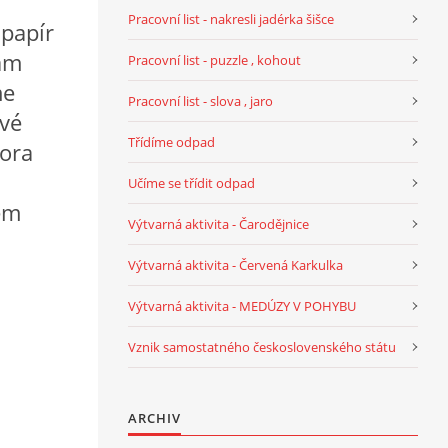
Pracovní list - nakresli jadérka šišce
 papír
nám
Pracovní list - puzzle , kohout
me
Pracovní list - slova , jaro
evé
Třídíme odpad
hora
Učíme se třídit odpad
em
Výtvarná aktivita - Čarodějnice
Výtvarná aktivita - Červená Karkulka
Výtvarná aktivita - MEDÚZY V POHYBU
Vznik samostatného československého státu
ARCHIV