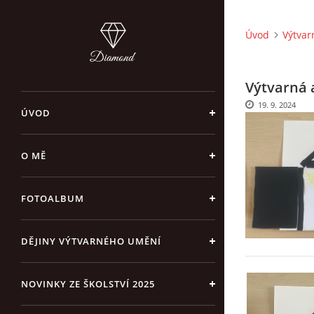
Úvod
Výtvar
Výtvarná a
19. 9. 2024
ÚVOD
O MĚ
FOTOALBUM
DĚJINY VÝTVARNÉHO UMĚNÍ
NOVINKY ZE ŠKOLSTVÍ 2025