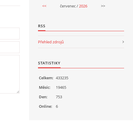
<<
červenec /
2026
>>
RSS
Přehled zdrojů
STATISTIKY
Celkem:
433235
Měsíc:
19465
Den:
753
Online:
6