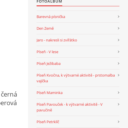
FOTOALBUM
Barevná písnička
Den Země
Jaro - nakresli si zvířátko
Píseň - V lese
Píseň Ježibaba
Píseň Kvočna, k výtvarné aktivitě - prstomalba
vajíčka
, černá
Píseň Maminka
perová
Píseň Pavouček - k výtvarné aktivitě - V
pavučině
Píseň Petrklíč