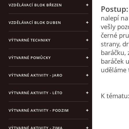
VZDĚLÁVACÍ BLOK BŘEZEN
Postup:
nalepí na
VZDĚLÁVACÍ BLOK DUBEN
vešly poz
černé pru
VÝTVARNÉ TECHNIKY
strany, d
baráčku, 
VÝTVARNÉ POMŮCKY
baráček 
uděláme t
VÝTVARNÉ AKTIVITY - JARO
VÝTVARNÉ AKTIVITY - LÉTO
K tématu:
VÝTVARNÉ AKTIVITY - PODZIM
VÝTVARNÉ AKTIVITY - ZIMA