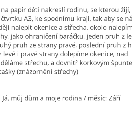
na papír děti nakreslí rodinu, se kterou žijí,
 čtvrtku A3, ke spodnímu kraji, tak aby se 
ději nalepit okenice a střecha, okolo nalepí
hy, jako ohraničení baráčku, jeden pruh z l
ruhý pruh ze strany pravé, poslední pruh z 
z levé i pravé strany dolepíme okenice, nad
uděláme střechu, a dovnitř korkovým špunt
ašky (znázornění střechy)
 Já, můj dům a moje rodina / měsíc: Září