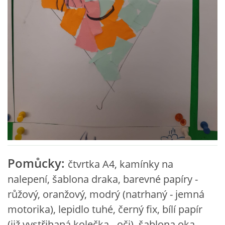
VZDĚLÁVACÍ BLOK ZÁŘÍ
VZDĚLÁVACÍ BLOK ŘÍJEN
VZDĚLÁVACÍ BLOK LISTOPAD
VZDĚLÁVACÍ BLOK PROSINEC
VZDĚLÁVACÍ BLOK LEDEN
Pomůcky:
čtvrtka A4, kamínky na
VZDĚLÁVACÍ BLOK ÚNOR
nalepení, šablona draka, barevné papíry -
růžový, oranžový, modrý (natrhaný - jemná
VZDĚLÁVACÍ BLOK BŘEZEN
motorika), lepidlo tuhé, černý fix, bílí papír
(již vystřihaná kolečka - oči), šablona oka,