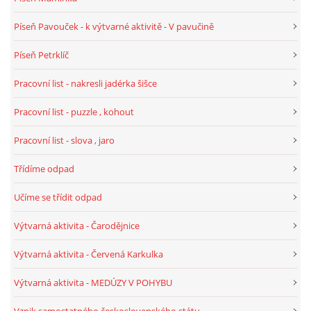
Píseň Pavouček - k výtvarné aktivitě - V pavučině
HALLOWEEN
Píseň Petrklíč
DUŠIČKY
Pracovní list - nakresli jadérka šišce
Pracovní list - puzzle , kohout
SVATÝ MARTIN
Pracovní list - slova , jaro
SVATÁ KATEŘINA 25.LISTOPADU
Třídíme odpad
Učíme se třídit odpad
SVATÁ BARBORA 4.12.
Výtvarná aktivita - Čarodějnice
MIKULÁŠ, ČERTI
Výtvarná aktivita - Červená Karkulka
Výtvarná aktivita - MEDÚZY V POHYBU
MASOPUST