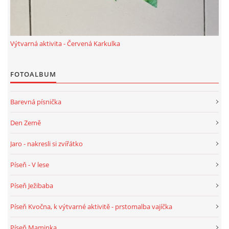
TÝDENNÍ PLÁNY
SMYSLOVÁ AKTIVITA
Výtvarná aktivita - Červená Karkulka
MONTESSORI AKTIVITA
FOTOALBUM
JÓGOVÉ CVIČENÍ, TYPY, RADY, RECENZE
Barevná písnička
Den Země
KALENDÁŘ PRO DĚTI
Jaro - nakresli si zvířátko
STÁTNÍ SVÁTKY
Píseň - V lese
Píseň Ježibaba
SVATÝ VÁCLAV
Píseň Kvočna, k výtvarné aktivitě - prstomalba vajíčka
20.10. DEN STROMŮ
Píseň Maminka