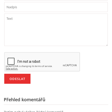
HÁDANKY K TÉMATU JARO, LÉTO, PODZIM,ZIMA
PÍSNĚ K TÉMATU JARO
BÁSNĚ K TÉMATU JARO
POHYBOVÉ AKTIVITY NA TÉMA JARO
PÍSNĚ K TÉMATU LÉTO
BÁSNĚ K TÉMATU LÉTO
Přehled komentářů
POHYBOVÉ AKTIVITY NA TÉMA LÉTO