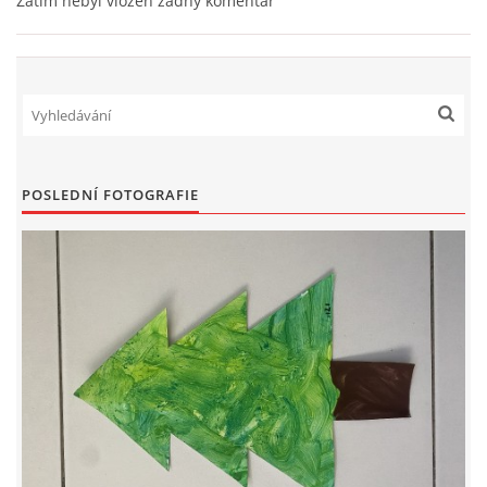
Zatím nebyl vložen žádný komentář
PÍSNĚ K TÉMATU PODZIM
BÁSNĚ K TÉMATU PODZIM
POHYBOVÉ AKTIVITY NA TÉMA PODZIM
POSLEDNÍ FOTOGRAFIE
PÍSNĚ K TÉMATU ZIMA
BÁSNĚ K TÉMATU ZIMA
POHYBOVÉ AKTIVITY NA TÉMA ZIMA
VZDĚLÁVACÍ PLÁN OD ZÁŘÍ DO ČERVNA