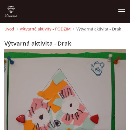
Úvod
Výtvarné aktivity - PODZIM
Výtvarná aktivita - Drak
ÚVOD
Výtvarná aktivita - Drak
O MĚ
FOTOALBUM
DĚJINY VÝTVARNÉHO UMĚNÍ
NOVINKY ZE ŠKOLSTVÍ 2025
ROČNÍ PLÁN - INSPIRACE /DLE NOVÉHO RVP PV 2025