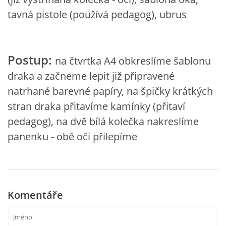
VZDĚLÁVACÍ BLOK DUBEN
tavná pistole (používá pedagog), ubrus
VÝTVARNÉ TECHNIKY
Postup:
na čtvrtka A4 obkreslíme šablonu
VÝTVARNÉ POMŮCKY
draka a začneme lepit již připravené
natrhané barevné papíry, na špičky krátkých
VÝTVARNÉ AKTIVITY - JARO
stran draka přitavíme kamínky (přitaví
pedagog), na dvě bílá kolečka nakreslíme
VÝTVARNÉ AKTIVITY - LÉTO
panenku - obě oči přilepíme
VÝTVARNÉ AKTIVITY - PODZIM
Komentáře
VÝTVARNÉ AKTIVITY - ZIMA
CHARAKTERISTIKA ROČNÍCH OBDOBÍ