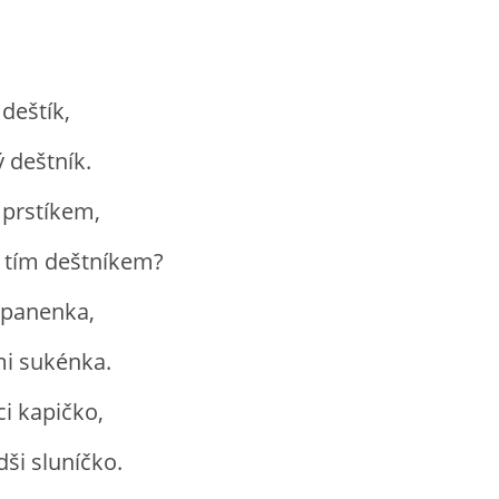
 deštík,
 deštník.
 prstíkem,
 tím deštníkem?
á panenka,
mi sukénka.
i kapičko,
ši sluníčko.