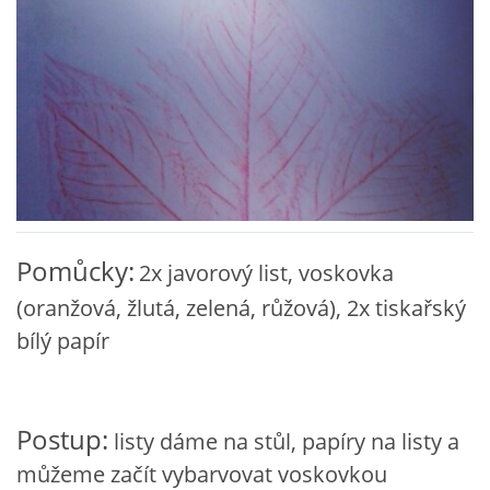
VZDĚLÁVACÍ BLOK ZÁŘÍ
VZDĚLÁVACÍ BLOK ŘÍJEN
VZDĚLÁVACÍ BLOK LISTOPAD
VZDĚLÁVACÍ BLOK PROSINEC
Pomůcky:
2x javorový list, voskovka
(oranžová, žlutá, zelená, růžová), 2x tiskařský
VZDĚLÁVACÍ BLOK LEDEN
bílý papír
VZDĚLÁVACÍ BLOK ÚNOR
Postup:
listy dáme na stůl, papíry na listy a
VZDĚLÁVACÍ BLOK BŘEZEN
můžeme začít vybarvovat voskovkou