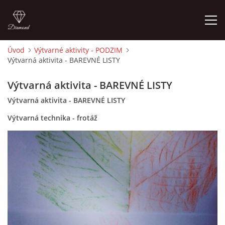
Úvod
Výtvarné aktivity - PODZIM
Výtvarná aktivita - BAREVNÉ LISTY
ÚVOD
Výtvarná aktivita - BAREVNÉ LISTY
O MĚ
Výtvarná aktivita - BAREVNÉ LISTY
Výtvarná technika - frotáž
FOTOALBUM
DĚJINY VÝTVARNÉHO UMĚNÍ
NOVINKY ZE ŠKOLSTVÍ 2025
ROČNÍ PLÁN - INSPIRACE /DLE NOVÉHO RVP PV 2025