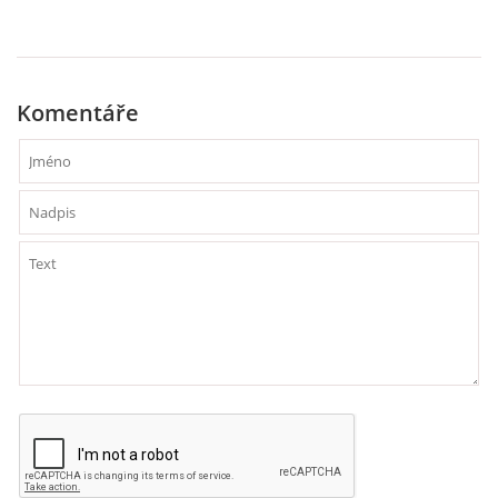
VZDĚLÁVACÍ BLOK DUBEN
VÝTVARNÉ TECHNIKY
Komentáře
VÝTVARNÉ POMŮCKY
VÝTVARNÉ AKTIVITY - JARO
VÝTVARNÉ AKTIVITY - LÉTO
VÝTVARNÉ AKTIVITY - PODZIM
VÝTVARNÉ AKTIVITY - ZIMA
CHARAKTERISTIKA ROČNÍCH OBDOBÍ