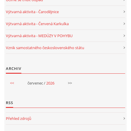
Výtvarná aktivita - Čarodějnice
HALLOWEEN
Výtvarná aktivita - Červená Karkulka
DUŠIČKY
Výtvarná aktivita - MEDÚZY V POHYBU
Vznik samostatného československého státu
SVATÝ MARTIN
ARCHIV
SVATÁ KATEŘINA 25.LISTOPADU
<<
červenec /
2026
>>
SVATÁ BARBORA 4.12.
RSS
MIKULÁŠ, ČERTI
Přehled zdrojů
MASOPUST