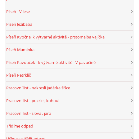
TÝDENNÍ PLÁNY
Píseň - V lese
SMYSLOVÁ AKTIVITA
Píseň Ježibaba
Píseň Kvočna, k výtvarné aktivitě - prstomalba vajíčka
MONTESSORI AKTIVITA
Píseň Maminka
JÓGOVÉ CVIČENÍ, TYPY, RADY, RECENZE
Píseň Pavouček - k výtvarné aktivitě - V pavučině
Píseň Petrklíč
KALENDÁŘ PRO DĚTI
Pracovní list - nakresli jadérka šišce
STÁTNÍ SVÁTKY
Pracovní list - puzzle , kohout
Pracovní list - slova , jaro
SVATÝ VÁCLAV
Třídíme odpad
20.10. DEN STROMŮ
Učíme se třídit odpad