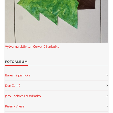
TÝDENNÍ PLÁNY
SMYSLOVÁ AKTIVITA
MONTESSORI AKTIVITA
Výtvarná aktivita - Červená Karkulka
JÓGOVÉ CVIČENÍ, TYPY, RADY, RECENZE
FOTOALBUM
KALENDÁŘ PRO DĚTI
Barevná písnička
STÁTNÍ SVÁTKY
Den Země
Jaro - nakresli si zvířátko
SVATÝ VÁCLAV
Píseň - V lese
20.10. DEN STROMŮ