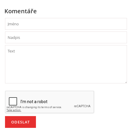
Komentáře
HÁDANKY K TÉMATU JARO, LÉTO, PODZIM,ZIMA
PÍSNĚ K TÉMATU JARO
BÁSNĚ K TÉMATU JARO
POHYBOVÉ AKTIVITY NA TÉMA JARO
PÍSNĚ K TÉMATU LÉTO
BÁSNĚ K TÉMATU LÉTO
POHYBOVÉ AKTIVITY NA TÉMA LÉTO