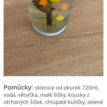
VZDĚLÁVACÍ BLOK ZÁŘÍ
VZDĚLÁVACÍ BLOK ŘÍJEN
VZDĚLÁVACÍ BLOK LISTOPAD
VZDĚLÁVACÍ BLOK PROSINEC
VZDĚLÁVACÍ BLOK LEDEN
VZDĚLÁVACÍ BLOK ÚNOR
Pomůcky:
sklenice od okurek 720ml,
voda, větvička, malé šišky, kousky z
VZDĚLÁVACÍ BLOK BŘEZEN
otrhaných šišek, chlupaté kuličky, zelené