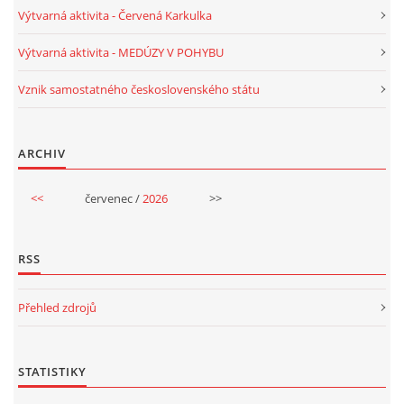
Výtvarná aktivita - Červená Karkulka
VELIKONOCE
Výtvarná aktivita - MEDÚZY V POHYBU
SVĚTOVÝ DEN VODY 22. BŘEZEN
Vznik samostatného československého státu
KREATIVNÍ OVOCNÉ A ZELENINOVÉ MLSÁNÍ
ARCHIV
RECENZE NA KNIHY
<<
červenec /
2026
>>
RECENZE NA HRAČKY
RSS
MIKULÁŠSKÁ NADÍLKA
Přehled zdrojů
VÁNOČNÍ TVOŘENÍ
STATISTIKY