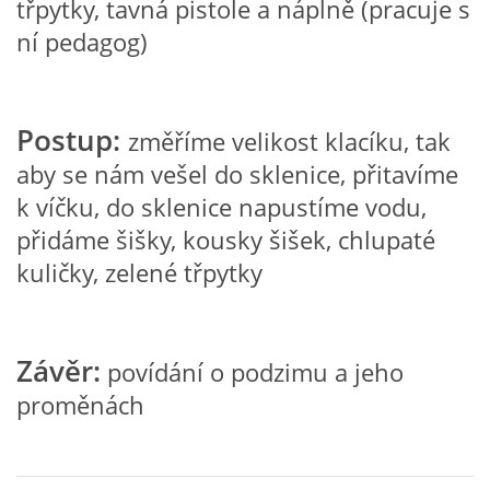
třpytky, tavná pistole a náplně (pracuje s
VZDĚLÁVACÍ BLOK DUBEN
ní pedagog)
VÝTVARNÉ TECHNIKY
Postup:
změříme velikost klacíku, tak
VÝTVARNÉ POMŮCKY
aby se nám vešel do sklenice, přitavíme
k víčku, do sklenice napustíme vodu,
VÝTVARNÉ AKTIVITY - JARO
přidáme šišky, kousky šišek, chlupaté
kuličky, zelené třpytky
VÝTVARNÉ AKTIVITY - LÉTO
VÝTVARNÉ AKTIVITY - PODZIM
Závěr:
povídání o podzimu a jeho
proměnách
VÝTVARNÉ AKTIVITY - ZIMA
CHARAKTERISTIKA ROČNÍCH OBDOBÍ