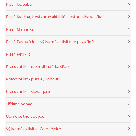
Píseň Ježibaba
Píseň Kvočna, k výtvarné aktivitě - prstomalba vajíčka
HALLOWEEN
Píseň Maminka
DUŠIČKY
Píseň Pavouček - k výtvarné aktivitě - V pavučině
SVATÝ MARTIN
Píseň Petrklíč
Pracovní list - nakresli jadérka šišce
SVATÁ KATEŘINA 25.LISTOPADU
Pracovní list - puzzle , kohout
SVATÁ BARBORA 4.12.
Pracovní list - slova , jaro
Třídíme odpad
MIKULÁŠ, ČERTI
Učíme se třídit odpad
MASOPUST
Výtvarná aktivita - Čarodějnice