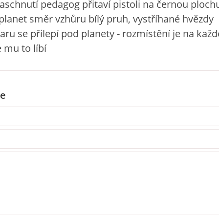
zaschnutí pedagog přitaví pistoli na černou plochu
 planet směr vzhůru bílý pruh, vystříhané hvězdy
aru se přilepí pod planety - rozmístění je na kaž
 mu to líbí
e