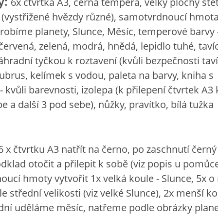
y:
6x čtvrtka A3, černá tempera, velký plochý ště
r (vystřižené hvězdy různé), samotvrdnoucí hmot
yrobíme planety, Slunce, Měsíc, temperové barvy -
červená, zelená, modrá, hnědá, lepidlo tuhé, tavíc
náhradní tyčkou k roztavení (kvůli bezpečnosti taví
ubrus, kelímek s vodou, paleta na barvy, kniha s
- kvůli barevnosti, izolepa (k přilepení čtvrtek A3
e a další 3 pod sebe), nůžky, pravítko, bílá tužka
6 x čtvrtku A3 natřít na černo, po zaschnutí černý
dklad otočit a přilepit k sobě (viz popis u pomůce
ucí hmoty vytvořit 1x velká koule - Slunce, 5x o
e střední velikosti (viz velké Slunce), 2x menší ko
dní uděláme měsíc, natřeme podle obrázky plane