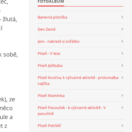
tec,
FOTOALBUM
a
Barevná písnička
 žlutá,
í
Den Země
Jaro - nakresli si zvířátko
 k sobě,
Píseň - V lese
Píseň Ježibaba
Píseň Kvočna, k výtvarné aktivitě - prstomalba
vajíčka
Píseň Maminka
k), ze
 něco
Píseň Pavouček - k výtvarné aktivitě - V
pavučině
ule a
t z
Píseň Petrklíč