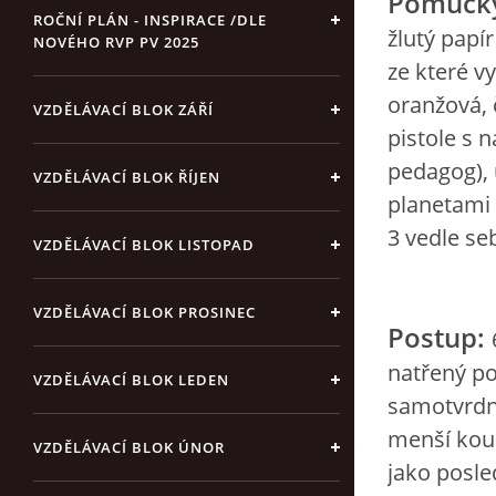
Pomůck
ROČNÍ PLÁN - INSPIRACE /DLE
žlutý papí
NOVÉHO RVP PV 2025
ze které v
oranžová, 
VZDĚLÁVACÍ BLOK ZÁŘÍ
pistole s 
pedagog), 
VZDĚLÁVACÍ BLOK ŘÍJEN
planetami
3 vedle seb
VZDĚLÁVACÍ BLOK LISTOPAD
VZDĚLÁVACÍ BLOK PROSINEC
Postup:
natřený po
VZDĚLÁVACÍ BLOK LEDEN
samotvrdno
menší koul
VZDĚLÁVACÍ BLOK ÚNOR
jako posle