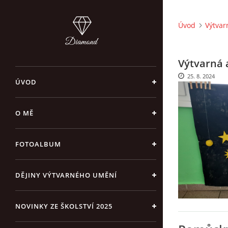
Úvod
Výtvar
Výtvarná a
25. 8. 2024
ÚVOD
O MĚ
FOTOALBUM
DĚJINY VÝTVARNÉHO UMĚNÍ
NOVINKY ZE ŠKOLSTVÍ 2025