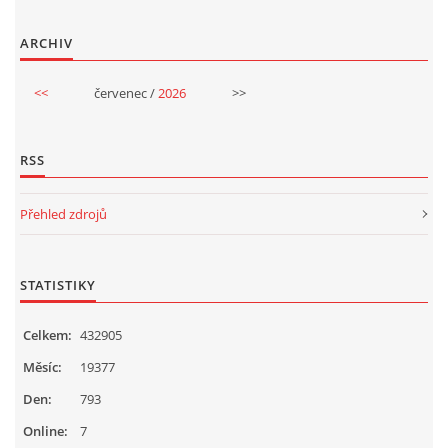
VELIKONOCE
ARCHIV
<<
červenec /
2026
>>
SVĚTOVÝ DEN VODY 22. BŘEZEN
KREATIVNÍ OVOCNÉ A ZELENINOVÉ MLSÁNÍ
RSS
Přehled zdrojů
RECENZE NA KNIHY
RECENZE NA HRAČKY
STATISTIKY
Celkem:
432905
MIKULÁŠSKÁ NADÍLKA
Měsíc:
19377
Den:
793
VÁNOČNÍ TVOŘENÍ
Online:
7