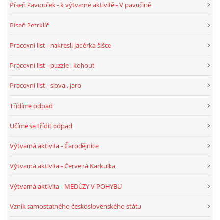
Píseň Pavouček - k výtvarné aktivitě - V pavučině
Píseň Petrklíč
HALLOWEEN
Pracovní list - nakresli jadérka šišce
DUŠIČKY
Pracovní list - puzzle , kohout
Pracovní list - slova , jaro
SVATÝ MARTIN
Třídíme odpad
SVATÁ KATEŘINA 25.LISTOPADU
Učíme se třídit odpad
Výtvarná aktivita - Čarodějnice
SVATÁ BARBORA 4.12.
Výtvarná aktivita - Červená Karkulka
MIKULÁŠ, ČERTI
Výtvarná aktivita - MEDÚZY V POHYBU
Vznik samostatného československého státu
MASOPUST