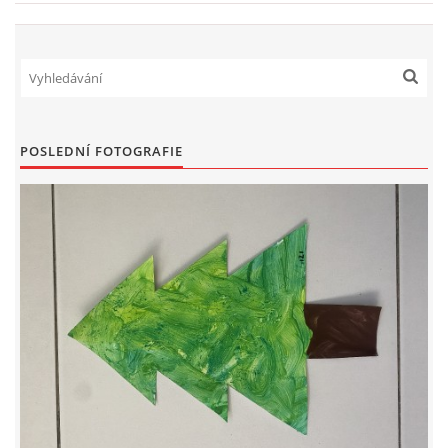
PÍSNĚ K TÉMATU PODZIM
BÁSNĚ K TÉMATU PODZIM
POSLEDNÍ FOTOGRAFIE
POHYBOVÉ AKTIVITY NA TÉMA PODZIM
PÍSNĚ K TÉMATU ZIMA
BÁSNĚ K TÉMATU ZIMA
POHYBOVÉ AKTIVITY NA TÉMA ZIMA
VZDĚLÁVACÍ PLÁN OD ZÁŘÍ DO ČERVNA