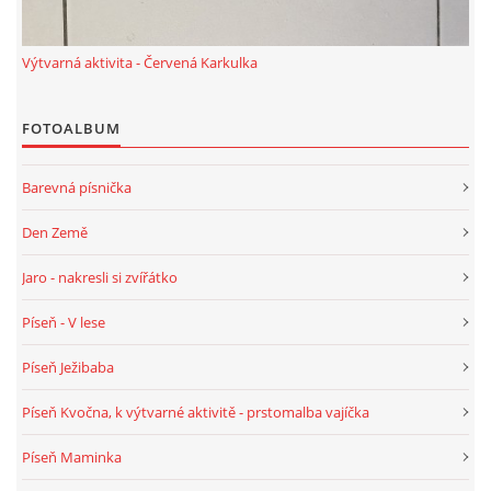
TÝDENNÍ PLÁNY
Výtvarná aktivita - Červená Karkulka
SMYSLOVÁ AKTIVITA
FOTOALBUM
MONTESSORI AKTIVITA
Barevná písnička
JÓGOVÉ CVIČENÍ, TYPY, RADY, RECENZE
Den Země
Jaro - nakresli si zvířátko
KALENDÁŘ PRO DĚTI
Píseň - V lese
STÁTNÍ SVÁTKY
Píseň Ježibaba
Píseň Kvočna, k výtvarné aktivitě - prstomalba vajíčka
SVATÝ VÁCLAV
Píseň Maminka
20.10. DEN STROMŮ