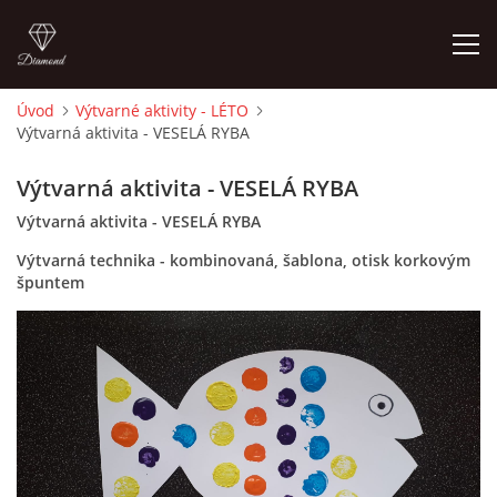
Úvod
Výtvarné aktivity - LÉTO
Výtvarná aktivita - VESELÁ RYBA
ÚVOD
Výtvarná aktivita - VESELÁ RYBA
O MĚ
Výtvarná aktivita - VESELÁ RYBA
Výtvarná technika - kombinovaná, šablona, otisk korkovým
FOTOALBUM
špuntem
DĚJINY VÝTVARNÉHO UMĚNÍ
NOVINKY ZE ŠKOLSTVÍ 2025
ROČNÍ PLÁN - INSPIRACE /DLE NOVÉHO RVP PV 2025