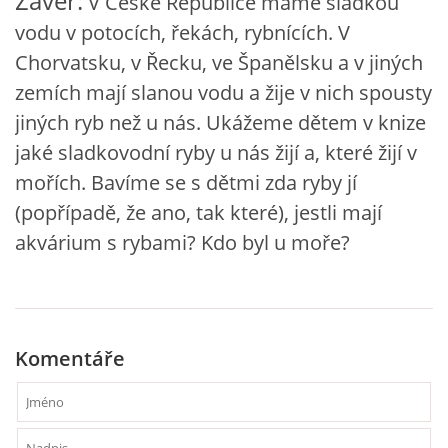
Závěr:
V České Republice máme sladkou
VZDĚLÁVACÍ BLOK DUBEN
vodu v potocích, řekách, rybnících. V
Chorvatsku, v Řecku, ve Španělsku a v jiných
VÝTVARNÉ TECHNIKY
zemích mají slanou vodu a žije v nich spousty
jiných ryb než u nás. Ukážeme dětem v knize
VÝTVARNÉ POMŮCKY
jaké sladkovodní ryby u nás žijí a, které žijí v
mořích. Bavíme se s dětmi zda ryby jí
VÝTVARNÉ AKTIVITY - JARO
(popřípadě, že ano, tak které), jestli mají
akvárium s rybami? Kdo byl u moře?
VÝTVARNÉ AKTIVITY - LÉTO
VÝTVARNÉ AKTIVITY - PODZIM
Komentáře
VÝTVARNÉ AKTIVITY - ZIMA
CHARAKTERISTIKA ROČNÍCH OBDOBÍ