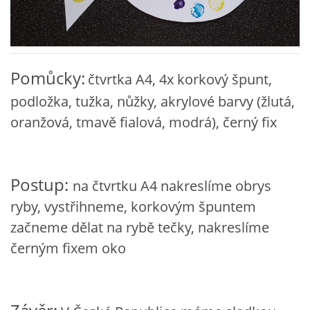
VZDĚLÁVACÍ BLOK ZÁŘÍ
VZDĚLÁVACÍ BLOK ŘÍJEN
Pomůcky:
čtvrtka A4, 4x korkový špunt,
podložka, tužka, nůžky, akrylové barvy (žlutá,
VZDĚLÁVACÍ BLOK LISTOPAD
oranžová, tmavě fialová, modrá), černý fix
VZDĚLÁVACÍ BLOK PROSINEC
Postup:
na čtvrtku A4 nakreslíme obrys
VZDĚLÁVACÍ BLOK LEDEN
ryby, vystřihneme, korkovým špuntem
začneme dělat na rybě tečky, nakreslíme
VZDĚLÁVACÍ BLOK ÚNOR
černým fixem oko
VZDĚLÁVACÍ BLOK BŘEZEN