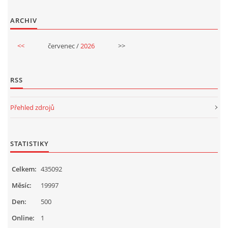
UČTE DĚTI PROŽITKEM
ARCHIV
ŠABLONY
<<
červenec /
2026
>>
SENZORY PLAY
RSS
DOPORUČUJI
Přehled zdrojů
POLYTECHNICKÉ ČINNOSTI
STATISTIKY
PORTFÓLIO DÍTĚTE
Celkem:
435092
Měsíc:
19997
MOTIVAČNÍ CITÁTY PRO UČITELE
Den:
500
Online:
1
POKUSY