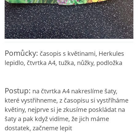
VZDĚLÁVACÍ BLOK DUBEN
VÝTVARNÉ TECHNIKY
VÝTVARNÉ POMŮCKY
Pomůcky:
časopis s květinami, Herkules
lepidlo, čtvrtka A4, tužka, nůžky, podložka
VÝTVARNÉ AKTIVITY - JARO
VÝTVARNÉ AKTIVITY - LÉTO
Postup:
na čtvrtka A4 nakreslíme šaty,
které vystřihneme, z časopisu si vystříháme
VÝTVARNÉ AKTIVITY - PODZIM
květiny, nejprve si je zkusíme poskládat na
šaty a pak když vidíme, že jich máme
VÝTVARNÉ AKTIVITY - ZIMA
dostatek, začneme lepit
CHARAKTERISTIKA ROČNÍCH OBDOBÍ