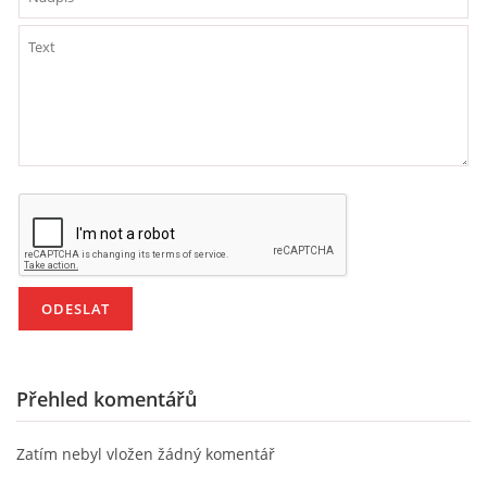
PÍSNĚ K TÉMATU PODZIM
BÁSNĚ K TÉMATU PODZIM
POHYBOVÉ AKTIVITY NA TÉMA PODZIM
PÍSNĚ K TÉMATU ZIMA
BÁSNĚ K TÉMATU ZIMA
POHYBOVÉ AKTIVITY NA TÉMA ZIMA
Přehled komentářů
VZDĚLÁVACÍ PLÁN OD ZÁŘÍ DO ČERVNA
Zatím nebyl vložen žádný komentář