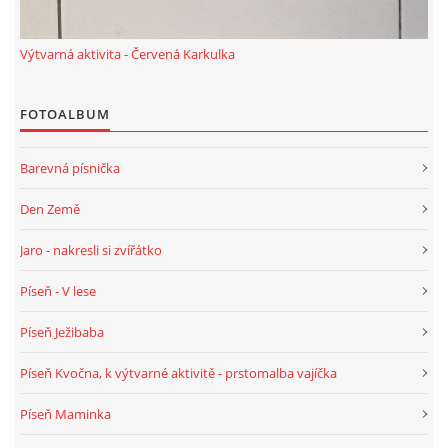
Výtvarná aktivita - Červená Karkulka
HALLOWEEN
FOTOALBUM
DUŠIČKY
Barevná písnička
SVATÝ MARTIN
Den Země
SVATÁ KATEŘINA 25.LISTOPADU
Jaro - nakresli si zvířátko
Píseň - V lese
SVATÁ BARBORA 4.12.
Píseň Ježibaba
MIKULÁŠ, ČERTI
Píseň Kvočna, k výtvarné aktivitě - prstomalba vajíčka
Píseň Maminka
MASOPUST