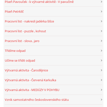
Píseň Pavouček - k výtvarné aktivitě - V pavučině
VELIKONOCE
Píseň Petrklíč
Pracovní list - nakresli jadérka šišce
SVĚTOVÝ DEN VODY 22. BŘEZEN
Pracovní list - puzzle , kohout
KREATIVNÍ OVOCNÉ A ZELENINOVÉ MLSÁNÍ
Pracovní list - slova , jaro
Třídíme odpad
RECENZE NA KNIHY
Učíme se třídit odpad
RECENZE NA HRAČKY
Výtvarná aktivita - Čarodějnice
Výtvarná aktivita - Červená Karkulka
MIKULÁŠSKÁ NADÍLKA
Výtvarná aktivita - MEDÚZY V POHYBU
VÁNOČNÍ TVOŘENÍ
Vznik samostatného československého státu