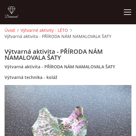
Úvod
Výtvarné aktivity - LÉTO
Výtvarná aktivita - PŘÍRODA NÁM NAMALOVALA ŠATY
ÚVOD
Výtvarná aktivita - PŘÍRODA NÁM
O MĚ
NAMALOVALA ŠATY
Výtvarná aktivita - PŘÍRODA NÁM NAMALOVALA ŠATY
FOTOALBUM
Výtvarná technika - koláž
DĚJINY VÝTVARNÉHO UMĚNÍ
NOVINKY ZE ŠKOLSTVÍ 2025
ROČNÍ PLÁN - INSPIRACE /DLE NOVÉHO RVP PV 2025