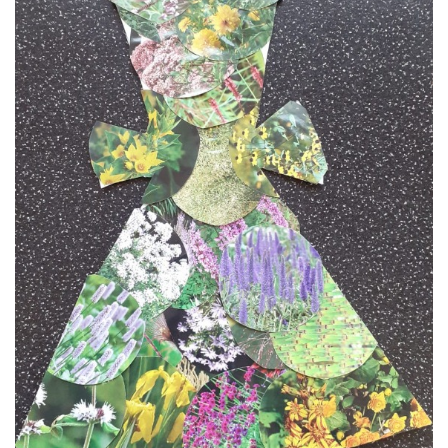
VZDĚLÁVACÍ BLOK ZÁŘÍ
VZDĚLÁVACÍ BLOK ŘÍJEN
VZDĚLÁVACÍ BLOK LISTOPAD
VZDĚLÁVACÍ BLOK PROSINEC
VZDĚLÁVACÍ BLOK LEDEN
VZDĚLÁVACÍ BLOK ÚNOR
VZDĚLÁVACÍ BLOK BŘEZEN