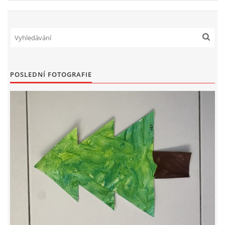
TÝDENNÍ PLÁNY
SMYSLOVÁ AKTIVITA
MONTESSORI AKTIVITA
POSLEDNÍ FOTOGRAFIE
JÓGOVÉ CVIČENÍ, TYPY, RADY, RECENZE
KALENDÁŘ PRO DĚTI
STÁTNÍ SVÁTKY
SVATÝ VÁCLAV
20.10. DEN STROMŮ