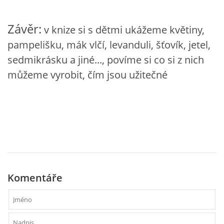
Závěr:
v knize si s dětmi ukážeme květiny,
HÁDANKY K TÉMATU JARO, LÉTO, PODZIM,ZIMA
pampelišku, mák vlčí, levanduli, šťovík, jetel,
sedmikrásku a jiné..., povíme si co si z nich
PÍSNĚ K TÉMATU JARO
můžeme vyrobit, čím jsou užitečné
BÁSNĚ K TÉMATU JARO
POHYBOVÉ AKTIVITY NA TÉMA JARO
PÍSNĚ K TÉMATU LÉTO
Komentáře
BÁSNĚ K TÉMATU LÉTO
POHYBOVÉ AKTIVITY NA TÉMA LÉTO