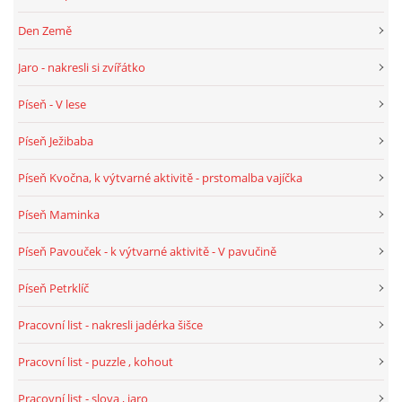
Den Země
HALLOWEEN
Jaro - nakresli si zvířátko
Píseň - V lese
DUŠIČKY
Píseň Ježibaba
SVATÝ MARTIN
Píseň Kvočna, k výtvarné aktivitě - prstomalba vajíčka
SVATÁ KATEŘINA 25.LISTOPADU
Píseň Maminka
Píseň Pavouček - k výtvarné aktivitě - V pavučině
SVATÁ BARBORA 4.12.
Píseň Petrklíč
MIKULÁŠ, ČERTI
Pracovní list - nakresli jadérka šišce
Pracovní list - puzzle , kohout
MASOPUST
Pracovní list - slova , jaro