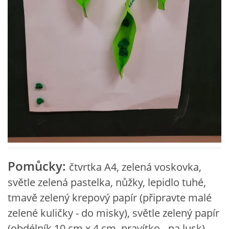
VZDĚLÁVACÍ BLOK ZÁŘÍ
VZDĚLÁVACÍ BLOK ŘÍJEN
VZDĚLÁVACÍ BLOK LISTOPAD
VZDĚLÁVACÍ BLOK PROSINEC
VZDĚLÁVACÍ BLOK LEDEN
Pomůcky:
čtvrtka A4, zelená voskovka,
VZDĚLÁVACÍ BLOK ÚNOR
světle zelená pastelka, nůžky, lepidlo tuhé,
tmavě zelený krepový papír (připravte malé
VZDĚLÁVACÍ BLOK BŘEZEN
zelené kuličky - do misky), světle zelený papír
(obdélník 10 cm x 4 cm, pravítko - na lusk)