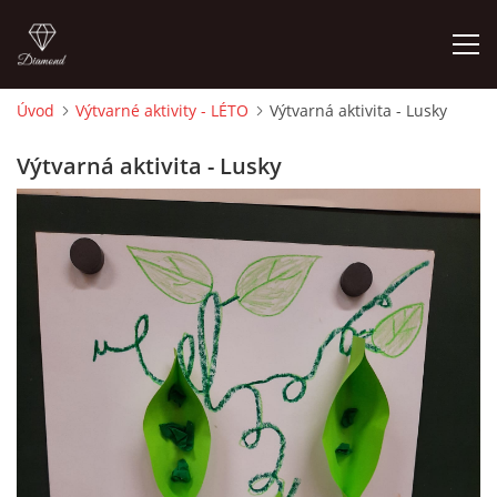
Úvod
Výtvarné aktivity - LÉTO
Výtvarná aktivita - Lusky
ÚVOD
Výtvarná aktivita - Lusky
O MĚ
FOTOALBUM
DĚJINY VÝTVARNÉHO UMĚNÍ
NOVINKY ZE ŠKOLSTVÍ 2025
ROČNÍ PLÁN - INSPIRACE /DLE NOVÉHO RVP PV 2025