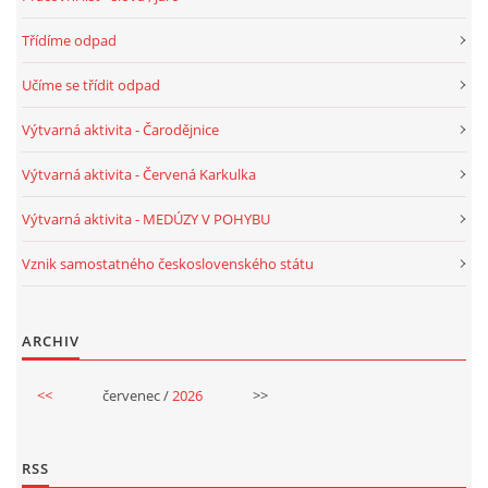
VELIKONOCE
Třídíme odpad
Učíme se třídit odpad
SVĚTOVÝ DEN VODY 22. BŘEZEN
Výtvarná aktivita - Čarodějnice
KREATIVNÍ OVOCNÉ A ZELENINOVÉ MLSÁNÍ
Výtvarná aktivita - Červená Karkulka
Výtvarná aktivita - MEDÚZY V POHYBU
RECENZE NA KNIHY
Vznik samostatného československého státu
RECENZE NA HRAČKY
ARCHIV
MIKULÁŠSKÁ NADÍLKA
<<
červenec /
2026
>>
VÁNOČNÍ TVOŘENÍ
RSS