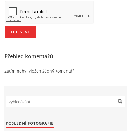
PÍSNĚ K TÉMATU PODZIM
BÁSNĚ K TÉMATU PODZIM
POHYBOVÉ AKTIVITY NA TÉMA PODZIM
Přehled komentářů
PÍSNĚ K TÉMATU ZIMA
Zatím nebyl vložen žádný komentář
BÁSNĚ K TÉMATU ZIMA
POHYBOVÉ AKTIVITY NA TÉMA ZIMA
VZDĚLÁVACÍ PLÁN OD ZÁŘÍ DO ČERVNA
POSLEDNÍ FOTOGRAFIE