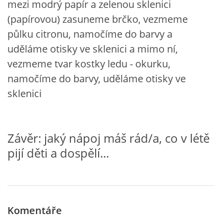
mezi modrý papír a zelenou sklenici
(papírovou) zasuneme brčko, vezmeme
HÁDANKY K TÉMATU JARO, LÉTO, PODZIM,ZIMA
půlku citronu, namočíme do barvy a
uděláme otisky ve sklenici a mimo ní,
PÍSNĚ K TÉMATU JARO
vezmeme tvar kostky ledu - okurku,
namočíme do barvy, uděláme otisky ve
BÁSNĚ K TÉMATU JARO
sklenici
POHYBOVÉ AKTIVITY NA TÉMA JARO
Závěr: jaký nápoj máš rád/a, co v létě
pijí děti a dospělí...
PÍSNĚ K TÉMATU LÉTO
BÁSNĚ K TÉMATU LÉTO
Komentáře
POHYBOVÉ AKTIVITY NA TÉMA LÉTO