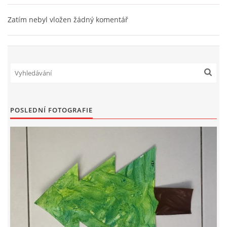
TÝDENNÍ PLÁNY
Zatím nebyl vložen žádný komentář
SMYSLOVÁ AKTIVITA
MONTESSORI AKTIVITA
JÓGOVÉ CVIČENÍ, TYPY, RADY, RECENZE
POSLEDNÍ FOTOGRAFIE
KALENDÁŘ PRO DĚTI
STÁTNÍ SVÁTKY
SVATÝ VÁCLAV
20.10. DEN STROMŮ