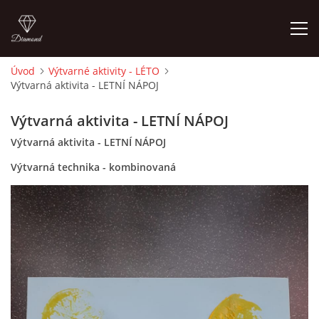
Úvod
Výtvarné aktivity - LÉTO
Výtvarná aktivita - LETNÍ NÁPOJ
ÚVOD
Výtvarná aktivita - LETNÍ NÁPOJ
O MĚ
Výtvarná aktivita - LETNÍ NÁPOJ
Výtvarná technika - kombinovaná
FOTOALBUM
DĚJINY VÝTVARNÉHO UMĚNÍ
NOVINKY ZE ŠKOLSTVÍ 2025
ROČNÍ PLÁN - INSPIRACE /DLE NOVÉHO RVP PV 2025