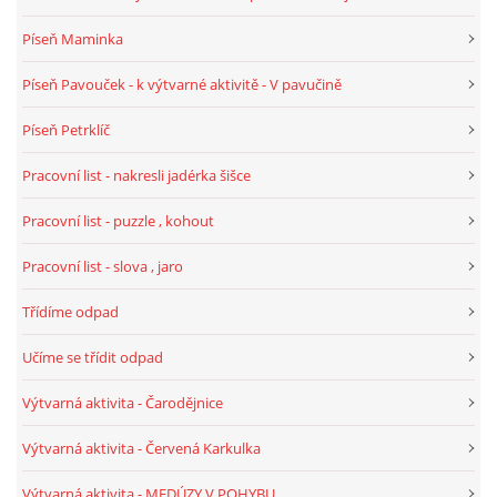
VELIKONOCE
Píseň Maminka
Píseň Pavouček - k výtvarné aktivitě - V pavučině
SVĚTOVÝ DEN VODY 22. BŘEZEN
Píseň Petrklíč
KREATIVNÍ OVOCNÉ A ZELENINOVÉ MLSÁNÍ
Pracovní list - nakresli jadérka šišce
Pracovní list - puzzle , kohout
RECENZE NA KNIHY
Pracovní list - slova , jaro
RECENZE NA HRAČKY
Třídíme odpad
Učíme se třídit odpad
MIKULÁŠSKÁ NADÍLKA
Výtvarná aktivita - Čarodějnice
VÁNOČNÍ TVOŘENÍ
Výtvarná aktivita - Červená Karkulka
Výtvarná aktivita - MEDÚZY V POHYBU