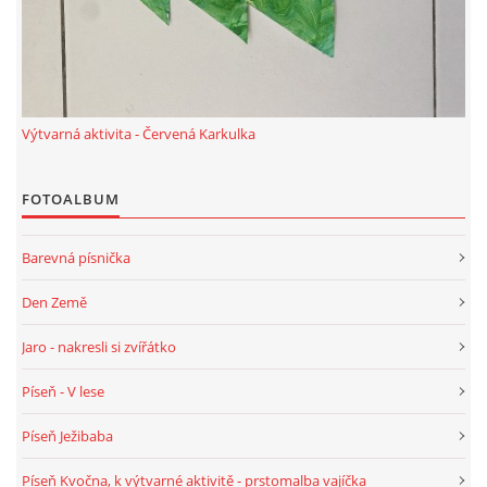
HALLOWEEN
DUŠIČKY
Výtvarná aktivita - Červená Karkulka
SVATÝ MARTIN
FOTOALBUM
Barevná písnička
SVATÁ KATEŘINA 25.LISTOPADU
Den Země
SVATÁ BARBORA 4.12.
Jaro - nakresli si zvířátko
Píseň - V lese
MIKULÁŠ, ČERTI
Píseň Ježibaba
MASOPUST
Píseň Kvočna, k výtvarné aktivitě - prstomalba vajíčka