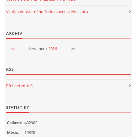
UČTE DĚTI PROŽITKEM
Vznik samostatného československého státu
ŠABLONY
ARCHIV
SENZORY PLAY
<<
červenec /
2026
>>
DOPORUČUJI
RSS
POLYTECHNICKÉ ČINNOSTI
Přehled zdrojů
PORTFÓLIO DÍTĚTE
STATISTIKY
MOTIVAČNÍ CITÁTY PRO UČITELE
Celkem:
432902
Měsíc:
19378
POKUSY