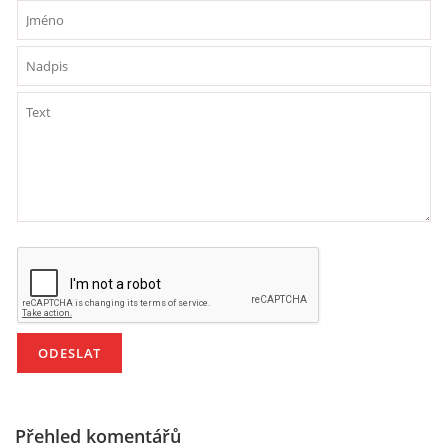
PÍSNĚ K TÉMATU PODZIM
BÁSNĚ K TÉMATU PODZIM
POHYBOVÉ AKTIVITY NA TÉMA PODZIM
PÍSNĚ K TÉMATU ZIMA
BÁSNĚ K TÉMATU ZIMA
POHYBOVÉ AKTIVITY NA TÉMA ZIMA
VZDĚLÁVACÍ PLÁN OD ZÁŘÍ DO ČERVNA
Přehled komentářů