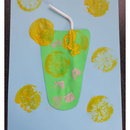
VZDĚLÁVACÍ BLOK ZÁŘÍ
VZDĚLÁVACÍ BLOK ŘÍJEN
VZDĚLÁVACÍ BLOK LISTOPAD
VZDĚLÁVACÍ BLOK PROSINEC
VZDĚLÁVACÍ BLOK LEDEN
VZDĚLÁVACÍ BLOK ÚNOR
VZDĚLÁVACÍ BLOK BŘEZEN