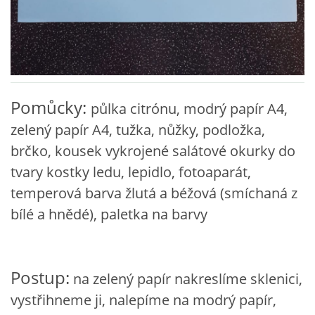
VZDĚLÁVACÍ BLOK DUBEN
VÝTVARNÉ TECHNIKY
VÝTVARNÉ POMŮCKY
Pomůcky:
půlka citrónu, modrý papír A4,
zelený papír A4, tužka, nůžky, podložka,
VÝTVARNÉ AKTIVITY - JARO
brčko, kousek vykrojené salátové okurky do
tvary kostky ledu, lepidlo, fotoaparát,
VÝTVARNÉ AKTIVITY - LÉTO
temperová barva žlutá a béžová (smíchaná z
bílé a hnědé), paletka na barvy
VÝTVARNÉ AKTIVITY - PODZIM
VÝTVARNÉ AKTIVITY - ZIMA
Postup:
na zelený papír nakreslíme sklenici,
vystřihneme ji, nalepíme na modrý papír,
CHARAKTERISTIKA ROČNÍCH OBDOBÍ