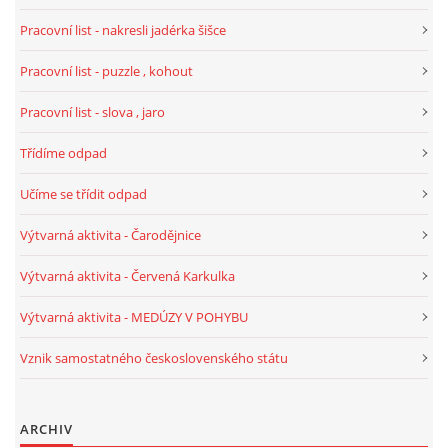
Pracovní list - nakresli jadérka šišce
VELIKONOCE
Pracovní list - puzzle , kohout
SVĚTOVÝ DEN VODY 22. BŘEZEN
Pracovní list - slova , jaro
Třídíme odpad
KREATIVNÍ OVOCNÉ A ZELENINOVÉ MLSÁNÍ
Učíme se třídit odpad
RECENZE NA KNIHY
Výtvarná aktivita - Čarodějnice
Výtvarná aktivita - Červená Karkulka
RECENZE NA HRAČKY
Výtvarná aktivita - MEDÚZY V POHYBU
MIKULÁŠSKÁ NADÍLKA
Vznik samostatného československého státu
VÁNOČNÍ TVOŘENÍ
ARCHIV