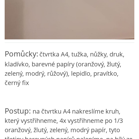
VZDĚLÁVACÍ BLOK DUBEN
VÝTVARNÉ TECHNIKY
VÝTVARNÉ POMŮCKY
Pomůcky:
čtvrtka A4, tužka, nůžky, druk,
VÝTVARNÉ AKTIVITY - JARO
kladívko, barevné papíry (oranžový, žlutý,
zelený, modrý, růžový), lepidlo, pravítko,
VÝTVARNÉ AKTIVITY - LÉTO
černý fix
VÝTVARNÉ AKTIVITY - PODZIM
Postup:
na čtvrtku A4 nakreslíme kruh,
VÝTVARNÉ AKTIVITY - ZIMA
který vystřihneme, 4x vystřihneme po 1/3
oranžový, žlutý, zelený, modrý papír, tyto
CHARAKTERISTIKA ROČNÍCH OBDOBÍ