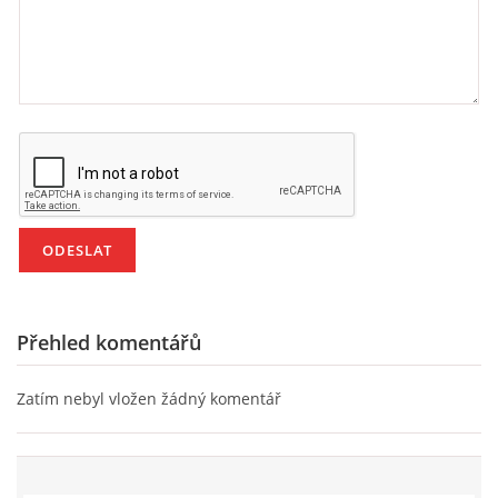
PÍSNĚ K TÉMATU PODZIM
BÁSNĚ K TÉMATU PODZIM
POHYBOVÉ AKTIVITY NA TÉMA PODZIM
PÍSNĚ K TÉMATU ZIMA
BÁSNĚ K TÉMATU ZIMA
Přehled komentářů
POHYBOVÉ AKTIVITY NA TÉMA ZIMA
Zatím nebyl vložen žádný komentář
VZDĚLÁVACÍ PLÁN OD ZÁŘÍ DO ČERVNA