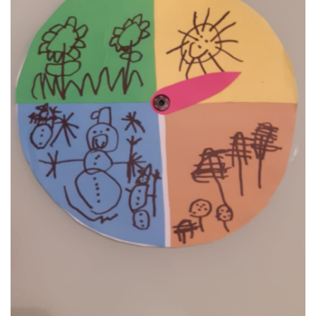
VZDĚLÁVACÍ BLOK ZÁŘÍ
VZDĚLÁVACÍ BLOK ŘÍJEN
VZDĚLÁVACÍ BLOK LISTOPAD
VZDĚLÁVACÍ BLOK PROSINEC
VZDĚLÁVACÍ BLOK LEDEN
VZDĚLÁVACÍ BLOK ÚNOR
VZDĚLÁVACÍ BLOK BŘEZEN