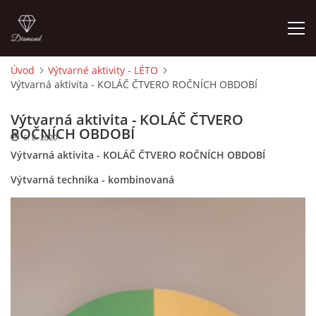
Úvod
Výtvarné aktivity - LÉTO
Výtvarná aktivita - KOLÁČ ČTVERO ROČNÍCH OBDOBÍ
ÚVOD
Výtvarná aktivita - KOLÁČ ČTVERO
O MĚ
ROČNÍCH OBDOBÍ
6. 8. 2020
Výtvarná aktivita - KOLÁČ ČTVERO ROČNÍCH OBDOBÍ
FOTOALBUM
Výtvarná technika - kombinovaná
DĚJINY VÝTVARNÉHO UMĚNÍ
NOVINKY ZE ŠKOLSTVÍ 2025
ROČNÍ PLÁN - INSPIRACE /DLE NOVÉHO RVP PV 2025