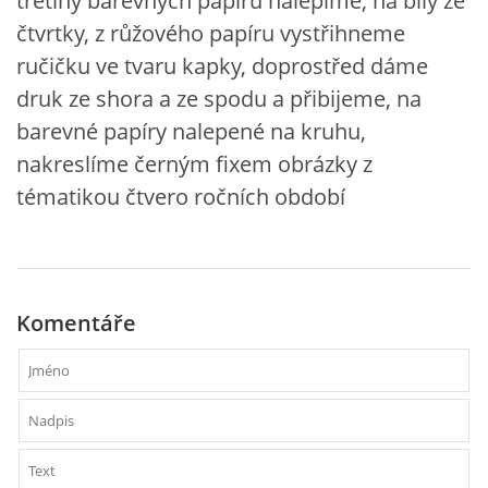
třetiny barevných papírů nalepíme, na bílý ze
čtvrtky, z růžového papíru vystřihneme
ručičku ve tvaru kapky, doprostřed dáme
HÁDANKY K TÉMATU JARO, LÉTO, PODZIM,ZIMA
druk ze shora a ze spodu a přibijeme, na
barevné papíry nalepené na kruhu,
PÍSNĚ K TÉMATU JARO
nakreslíme černým fixem obrázky z
tématikou čtvero ročních období
BÁSNĚ K TÉMATU JARO
POHYBOVÉ AKTIVITY NA TÉMA JARO
Komentáře
PÍSNĚ K TÉMATU LÉTO
BÁSNĚ K TÉMATU LÉTO
POHYBOVÉ AKTIVITY NA TÉMA LÉTO