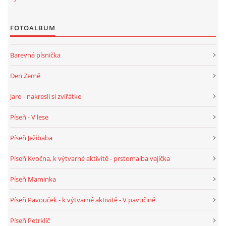
FOTOALBUM
HALLOWEEN
Barevná písnička
DUŠIČKY
Den Země
SVATÝ MARTIN
Jaro - nakresli si zvířátko
Píseň - V lese
SVATÁ KATEŘINA 25.LISTOPADU
Píseň Ježibaba
SVATÁ BARBORA 4.12.
Píseň Kvočna, k výtvarné aktivitě - prstomalba vajíčka
Píseň Maminka
MIKULÁŠ, ČERTI
Píseň Pavouček - k výtvarné aktivitě - V pavučině
MASOPUST
Píseň Petrklíč