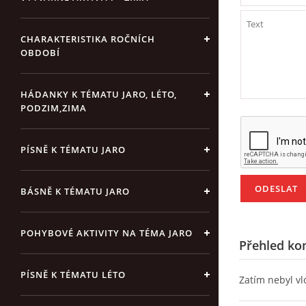
CHARAKTERISTIKA ROČNÍCH
OBDOBÍ
HÁDANKY K TÉMATU JARO, LÉTO,
PODZIM,ZIMA
PÍSNĚ K TÉMATU JARO
BÁSNĚ K TÉMATU JARO
POHYBOVÉ AKTIVITY NA TÉMA JARO
Přehled ko
PÍSNĚ K TÉMATU LÉTO
Zatím nebyl v