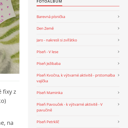
FOTOALBUM
Barevná písnička
Den Země
Jaro - nakresli si zvířátko
Píseň - V lese
Píseň Ježibaba
Píseň Kvočna, k výtvarné aktivitě - prstomalba
vajíčka
 fixy z
Píseň Maminka
ko)
Píseň Pavouček - k výtvarné aktivitě - V
pavučině
e, na
Píseň Petrklíč