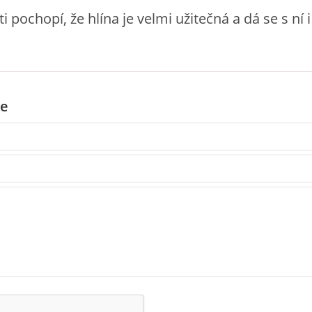
ti pochopí, že hlína je velmi užitečná a dá se s ní i
e