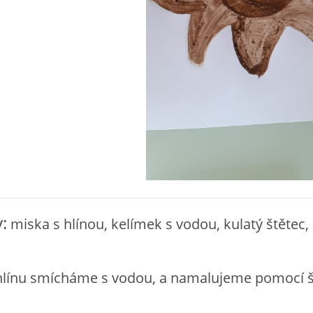
:
miska s hlínou, kelímek s vodou, kulatý štětec, 
hlínu smícháme s vodou, a namalujeme pomocí š