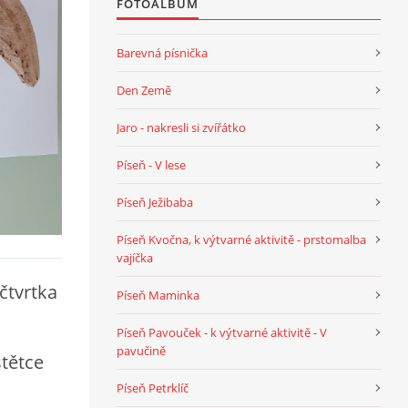
FOTOALBUM
Barevná písnička
Den Země
Jaro - nakresli si zvířátko
Píseň - V lese
Píseň Ježibaba
Píseň Kvočna, k výtvarné aktivitě - prstomalba
vajíčka
čtvrtka
Píseň Maminka
Píseň Pavouček - k výtvarné aktivitě - V
pavučině
tětce
Píseň Petrklíč