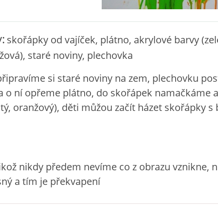
:
skořápky od vajíček, plátno, akrylové barvy (zel
nžová), staré noviny, plechovka
připravíme si staré noviny na zem, plechovku po
 a o ní opřeme plátno, do skořápek namačkáme a
lutý, oranžový), děti můžou začít házet skořápky s
likož nikdy předem nevíme co z obrazu vznikne, 
asný a tím je překvapení