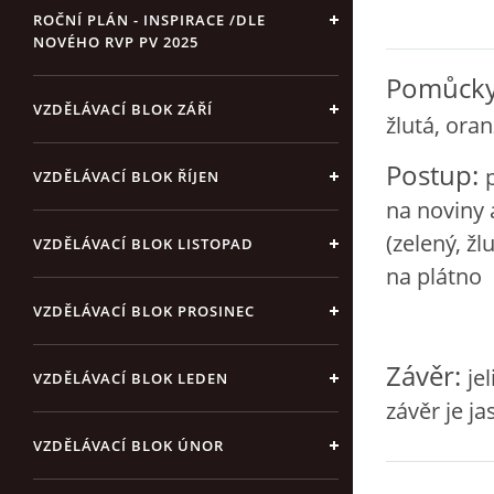
ROČNÍ PLÁN - INSPIRACE /DLE
NOVÉHO RVP PV 2025
Pomůcky
VZDĚLÁVACÍ BLOK ZÁŘÍ
žlutá, ora
Postup:
VZDĚLÁVACÍ BLOK ŘÍJEN
na noviny
(zelený, ž
VZDĚLÁVACÍ BLOK LISTOPAD
na plátno
VZDĚLÁVACÍ BLOK PROSINEC
Závěr:
je
VZDĚLÁVACÍ BLOK LEDEN
závěr je j
VZDĚLÁVACÍ BLOK ÚNOR