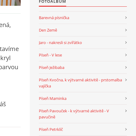
FOTOALBUM
Barevná písnička
ená,
Den Země
Jaro - nakresli si zvířátko
stavíme
Píseň - V lese
kryl
 barvou
Píseň Ježibaba
Píseň Kvočna, k výtvarné aktivitě - prstomalba
vajíčka
Píseň Maminka
náš
Píseň Pavouček - k výtvarné aktivitě - V
pavučině
Píseň Petrklíč