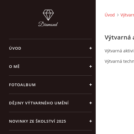
Úvod
Výtvar
Výtvarná 
ÚVOD
Výtvarná aktiv
Výtvarná techn
O MĚ
FOTOALBUM
DĚJINY VÝTVARNÉHO UMĚNÍ
NOVINKY ZE ŠKOLSTVÍ 2025