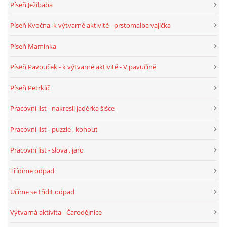
Píseň Ježibaba
VELIKONOCE
Píseň Kvočna, k výtvarné aktivitě - prstomalba vajíčka
Píseň Maminka
SVĚTOVÝ DEN VODY 22. BŘEZEN
Píseň Pavouček - k výtvarné aktivitě - V pavučině
KREATIVNÍ OVOCNÉ A ZELENINOVÉ MLSÁNÍ
Píseň Petrklíč
Pracovní list - nakresli jadérka šišce
RECENZE NA KNIHY
Pracovní list - puzzle , kohout
RECENZE NA HRAČKY
Pracovní list - slova , jaro
Třídíme odpad
MIKULÁŠSKÁ NADÍLKA
Učíme se třídit odpad
VÁNOČNÍ TVOŘENÍ
Výtvarná aktivita - Čarodějnice