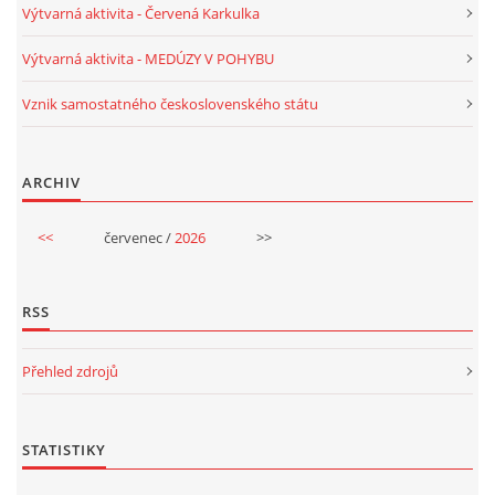
Výtvarná aktivita - Červená Karkulka
UČTE DĚTI PROŽITKEM
Výtvarná aktivita - MEDÚZY V POHYBU
ŠABLONY
Vznik samostatného československého státu
SENZORY PLAY
ARCHIV
DOPORUČUJI
<<
červenec /
2026
>>
POLYTECHNICKÉ ČINNOSTI
RSS
PORTFÓLIO DÍTĚTE
Přehled zdrojů
MOTIVAČNÍ CITÁTY PRO UČITELE
STATISTIKY
POKUSY