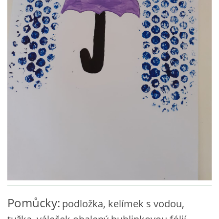
VZDĚLÁVACÍ BLOK ZÁŘÍ
VZDĚLÁVACÍ BLOK ŘÍJEN
VZDĚLÁVACÍ BLOK LISTOPAD
VZDĚLÁVACÍ BLOK PROSINEC
VZDĚLÁVACÍ BLOK LEDEN
VZDĚLÁVACÍ BLOK ÚNOR
VZDĚLÁVACÍ BLOK BŘEZEN
Pomůcky:
podložka, kelímek s vodou,