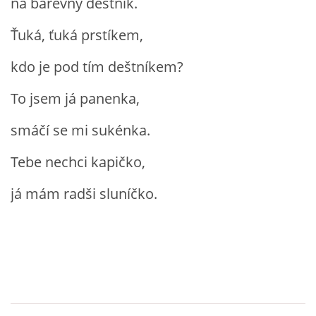
na barevný deštník.
Ťuká, ťuká prstíkem,
HÁDANKY K TÉMATU JARO, LÉTO, PODZIM,ZIMA
kdo je pod tím deštníkem?
PÍSNĚ K TÉMATU JARO
To jsem já panenka,
BÁSNĚ K TÉMATU JARO
smáčí se mi sukénka.
Tebe nechci kapičko,
POHYBOVÉ AKTIVITY NA TÉMA JARO
já mám radši sluníčko.
PÍSNĚ K TÉMATU LÉTO
BÁSNĚ K TÉMATU LÉTO
POHYBOVÉ AKTIVITY NA TÉMA LÉTO