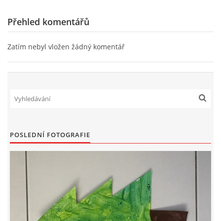
TÝDENNÍ PLÁNY
Přehled komentářů
SMYSLOVÁ AKTIVITA
Zatím nebyl vložen žádný komentář
MONTESSORI AKTIVITA
JÓGOVÉ CVIČENÍ, TYPY, RADY, RECENZE
KALENDÁŘ PRO DĚTI
POSLEDNÍ FOTOGRAFIE
STÁTNÍ SVÁTKY
SVATÝ VÁCLAV
20.10. DEN STROMŮ