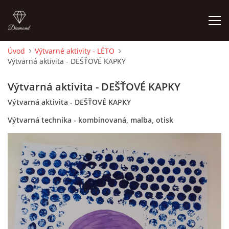
Úvod
Výtvarné aktivity - LÉTO
Výtvarná aktivita - DEŠŤOVÉ KAPKY
ÚVOD
Výtvarná aktivita - DEŠŤOVÉ KAPKY
O MĚ
Výtvarná aktivita - DEŠŤOVÉ KAPKY
Výtvarná technika - kombinovaná, malba, otisk
FOTOALBUM
DĚJINY VÝTVARNÉHO UMĚNÍ
NOVINKY ZE ŠKOLSTVÍ 2025
ROČNÍ PLÁN - INSPIRACE /DLE NOVÉHO RVP PV 2025