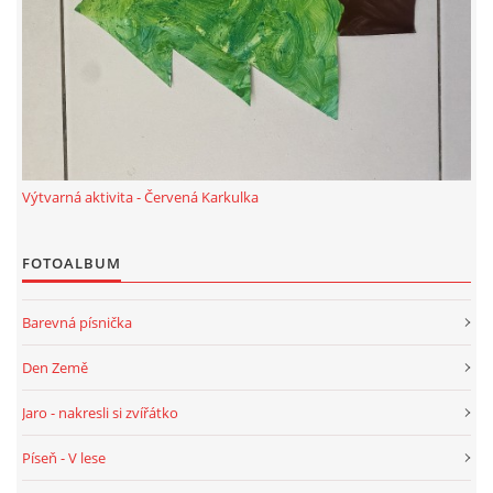
HALLOWEEN
DUŠIČKY
SVATÝ MARTIN
Výtvarná aktivita - Červená Karkulka
SVATÁ KATEŘINA 25.LISTOPADU
FOTOALBUM
Barevná písnička
SVATÁ BARBORA 4.12.
Den Země
MIKULÁŠ, ČERTI
Jaro - nakresli si zvířátko
Píseň - V lese
MASOPUST