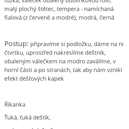
tužka, váleček obalený bublinkovou fólií,
VZDĚLÁVACÍ BLOK DUBEN
malý plochý štětec, tempera - namíchaná
fialová (z červené a modré), modrá, černá
VÝTVARNÉ TECHNIKY
VÝTVARNÉ POMŮCKY
Postup:
připravíme si podložku, dáme na ni
čtvrtku, uprostřed nakreslíme deštník,
VÝTVARNÉ AKTIVITY - JARO
obaleným válečkem na modro zaválíme, v
horní části a po stranách, tak aby nám vznikl
VÝTVARNÉ AKTIVITY - LÉTO
efekt dešťových kapek
VÝTVARNÉ AKTIVITY - PODZIM
Říkanka
VÝTVARNÉ AKTIVITY - ZIMA
Ťuká, ťuká deštík,
CHARAKTERISTIKA ROČNÍCH OBDOBÍ