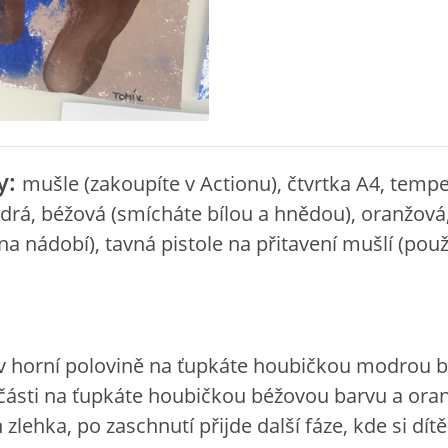
y:
mušle (zakoupíte v Actionu), čtvrtka A4, temp
drá, béžová (smícháte bílou a hnědou), oranžová
na nádobí), tavná pistole na přitavení mušlí (použ
v horní polovině na ťupkáte houbičkou modrou b
části na ťupkáte houbičkou béžovou barvu a ora
zlehka, po zaschnutí přijde další fáze, kde si dítě