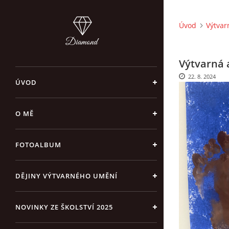
Úvod
Výtvar
Výtvarná a
22. 8. 2024
ÚVOD
O MĚ
FOTOALBUM
DĚJINY VÝTVARNÉHO UMĚNÍ
NOVINKY ZE ŠKOLSTVÍ 2025