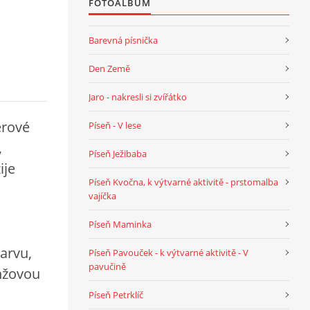
FOTOALBUM
Barevná písnička
Den Země
Jaro - nakresli si zvířátko
erové
Píseň - V lese
,
Píseň Ježibaba
ije
Píseň Kvočna, k výtvarné aktivitě - prstomalba
vajíčka
Píseň Maminka
arvu,
Píseň Pavouček - k výtvarné aktivitě - V
pavučině
nžovou
Píseň Petrklíč