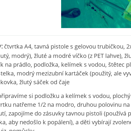
:
čtvrtka A4, tavná pistole s gelovou trubičkou, 
utý, modrý), žluté a modré víčko (z PET lahve), žl
k na prádlo, podložka, kelímek s vodou, štětec p
elka, modrý mezizubní kartáček (použitý, ale vy
ovka, žlutý sáček od čaje
připravíme si podložku a kelímek s vodou, plochý
tvrtku natřeme 1/2 na modro, druhou polovinu na 
tí, zapojíme do zásuvky tavnou pistoli (používá 
ka, aby nedošlo k popálení), a děti vybírají zvolen
viz. pomůcky