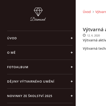
Úvod
Výtvar
Výtvarná 
12. 6. 2020
ÚVOD
Výtvarná akti
Výtvarná tech
O MĚ
FOTOALBUM
DĚJINY VÝTVARNÉHO UMĚNÍ
NOVINKY ZE ŠKOLSTVÍ 2025