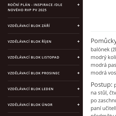
ROČNÍ PLÁN - INSPIRACE /DLE
NOVÉHO RVP PV 2025
VZDĚLÁVACÍ BLOK ZÁŘÍ
Pomůcky
VZDĚLÁVACÍ BLOK ŘÍJEN
balónek (žl
modrý kolí
VZDĚLÁVACÍ BLOK LISTOPAD
modrá past
modrá vosk
VZDĚLÁVACÍ BLOK PROSINEC
Postup:
VZDĚLÁVACÍ BLOK LEDEN
na stůl, č
po zaschnu
VZDĚLÁVACÍ BLOK ÚNOR
paní učitel
předměty 