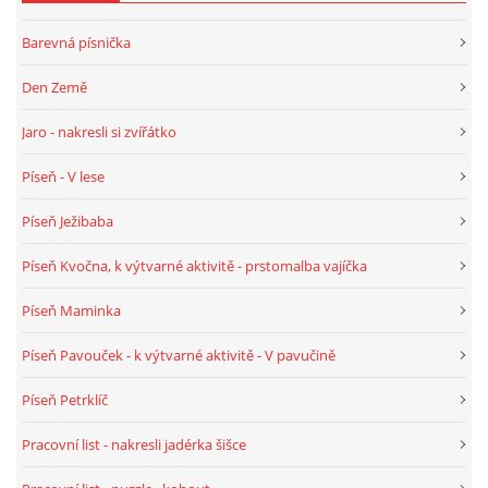
Barevná písnička
HALLOWEEN
Den Země
DUŠIČKY
Jaro - nakresli si zvířátko
Píseň - V lese
SVATÝ MARTIN
Píseň Ježibaba
SVATÁ KATEŘINA 25.LISTOPADU
Píseň Kvočna, k výtvarné aktivitě - prstomalba vajíčka
Píseň Maminka
SVATÁ BARBORA 4.12.
Píseň Pavouček - k výtvarné aktivitě - V pavučině
MIKULÁŠ, ČERTI
Píseň Petrklíč
Pracovní list - nakresli jadérka šišce
MASOPUST