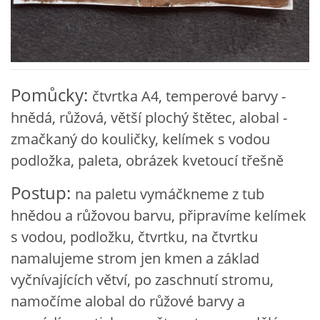
VZDĚLÁVACÍ BLOK DUBEN
VÝTVARNÉ TECHNIKY
Pomůcky:
čtvrtka A4, temperové barvy -
VÝTVARNÉ POMŮCKY
hnědá, růžová, větší plochý štětec, alobal -
zmačkaný do kouličky, kelímek s vodou
VÝTVARNÉ AKTIVITY - JARO
podložka, paleta, obrázek kvetoucí třešně
VÝTVARNÉ AKTIVITY - LÉTO
Postup:
na paletu vymáčkneme z tub
hnědou a růžovou barvu, připravíme kelímek
VÝTVARNÉ AKTIVITY - PODZIM
s vodou, podložku, čtvrtku, na čtvrtku
namalujeme strom jen kmen a základ
VÝTVARNÉ AKTIVITY - ZIMA
vyčnívajících větví, po zaschnutí stromu,
namočíme alobal do růžové barvy a
CHARAKTERISTIKA ROČNÍCH OBDOBÍ