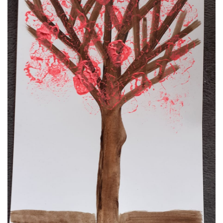
VZDĚLÁVACÍ BLOK ZÁŘÍ
VZDĚLÁVACÍ BLOK ŘÍJEN
VZDĚLÁVACÍ BLOK LISTOPAD
VZDĚLÁVACÍ BLOK PROSINEC
VZDĚLÁVACÍ BLOK LEDEN
VZDĚLÁVACÍ BLOK ÚNOR
VZDĚLÁVACÍ BLOK BŘEZEN