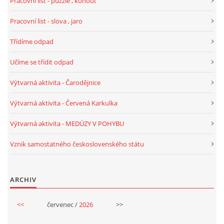
Pracovní list - puzzle , kohout
VELIKONOCE
Pracovní list - slova , jaro
Třídíme odpad
SVĚTOVÝ DEN VODY 22. BŘEZEN
Učíme se třídit odpad
KREATIVNÍ OVOCNÉ A ZELENINOVÉ MLSÁNÍ
Výtvarná aktivita - Čarodějnice
Výtvarná aktivita - Červená Karkulka
RECENZE NA KNIHY
Výtvarná aktivita - MEDÚZY V POHYBU
RECENZE NA HRAČKY
Vznik samostatného československého státu
MIKULÁŠSKÁ NADÍLKA
ARCHIV
VÁNOČNÍ TVOŘENÍ
<<
červenec /
2026
>>