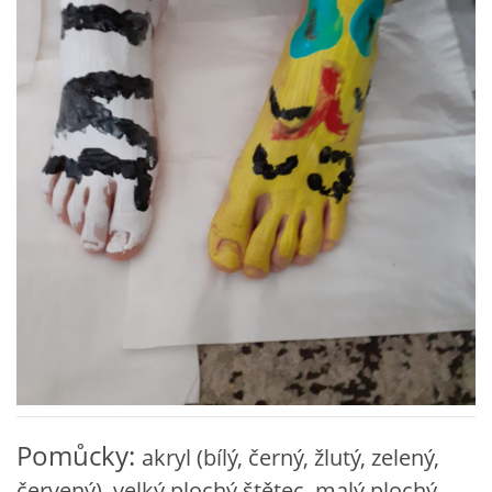
VZDĚLÁVACÍ BLOK ZÁŘÍ
VZDĚLÁVACÍ BLOK ŘÍJEN
VZDĚLÁVACÍ BLOK LISTOPAD
VZDĚLÁVACÍ BLOK PROSINEC
VZDĚLÁVACÍ BLOK LEDEN
VZDĚLÁVACÍ BLOK ÚNOR
VZDĚLÁVACÍ BLOK BŘEZEN
Pomůcky:
akryl (bílý, černý, žlutý, zelený,
červený), velký plochý štětec, malý plochý