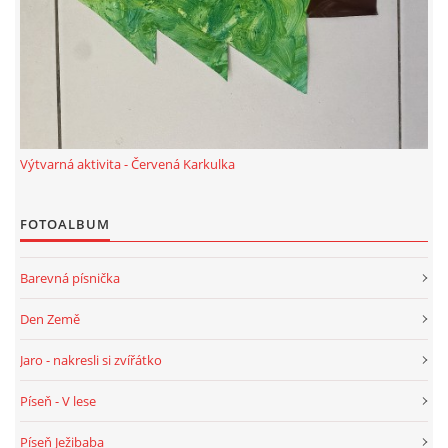
TÝDENNÍ PLÁNY
SMYSLOVÁ AKTIVITA
MONTESSORI AKTIVITA
Výtvarná aktivita - Červená Karkulka
JÓGOVÉ CVIČENÍ, TYPY, RADY, RECENZE
FOTOALBUM
KALENDÁŘ PRO DĚTI
Barevná písnička
Den Země
STÁTNÍ SVÁTKY
Jaro - nakresli si zvířátko
SVATÝ VÁCLAV
Píseň - V lese
Píseň Ježibaba
20.10. DEN STROMŮ