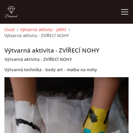
Úvod
Výtvarné aktivity - JARO
Výtvarná aktivita - ZVÍŘECÍ NOHY
ÚVOD
Výtvarná aktivita - ZVÍŘECÍ NOHY
O MĚ
Výtvarná aktivita - ZVÍŘECÍ NOHY
Výtvarná technika - body art - malba na nohy
FOTOALBUM
DĚJINY VÝTVARNÉHO UMĚNÍ
NOVINKY ZE ŠKOLSTVÍ 2025
ROČNÍ PLÁN - INSPIRACE /DLE NOVÉHO RVP PV 2025