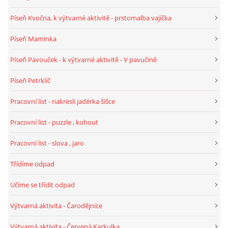
Píseň Kvočna, k výtvarné aktivitě - prstomalba vajíčka
HALLOWEEN
Píseň Maminka
DUŠIČKY
Píseň Pavouček - k výtvarné aktivitě - V pavučině
Píseň Petrklíč
SVATÝ MARTIN
Pracovní list - nakresli jadérka šišce
SVATÁ KATEŘINA 25.LISTOPADU
Pracovní list - puzzle , kohout
Pracovní list - slova , jaro
SVATÁ BARBORA 4.12.
Třídíme odpad
MIKULÁŠ, ČERTI
Učíme se třídit odpad
Výtvarná aktivita - Čarodějnice
MASOPUST
Výtvarná aktivita - Červená Karkulka