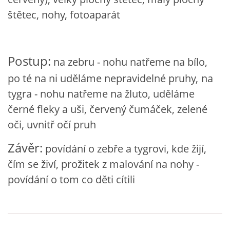
VZDĚLÁVACÍ BLOK DUBEN
štětec, nohy, fotoaparát
VÝTVARNÉ TECHNIKY
Postup:
na zebru - nohu natřeme na bílo,
VÝTVARNÉ POMŮCKY
po té na ni uděláme nepravidelné pruhy,
na
tygra - nohu natřeme na žluto, uděláme
VÝTVARNÉ AKTIVITY - JARO
černé fleky a uši, červený čumáček, zelené
oči, uvnitř očí pruh
VÝTVARNÉ AKTIVITY - LÉTO
Závěr:
povídání o zebře a tygrovi, kde žijí,
čím se živí, prožitek z malování na nohy -
VÝTVARNÉ AKTIVITY - PODZIM
povídání o tom co děti cítili
VÝTVARNÉ AKTIVITY - ZIMA
CHARAKTERISTIKA ROČNÍCH OBDOBÍ