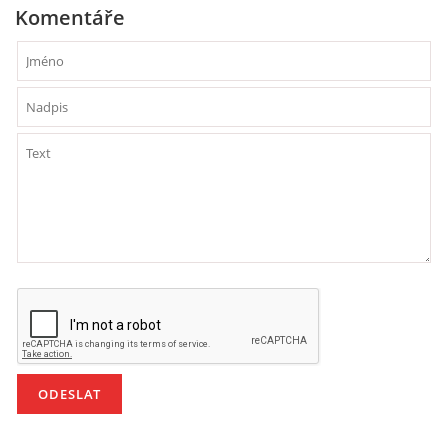
Komentáře
HÁDANKY K TÉMATU JARO, LÉTO, PODZIM,ZIMA
PÍSNĚ K TÉMATU JARO
BÁSNĚ K TÉMATU JARO
POHYBOVÉ AKTIVITY NA TÉMA JARO
PÍSNĚ K TÉMATU LÉTO
BÁSNĚ K TÉMATU LÉTO
POHYBOVÉ AKTIVITY NA TÉMA LÉTO