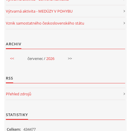
VELIKONOCE
Výtvarná aktivita - MEDÚZY V POHYBU
Vznik samostatného československého státu
SVĚTOVÝ DEN VODY 22. BŘEZEN
ARCHIV
KREATIVNÍ OVOCNÉ A ZELENINOVÉ MLSÁNÍ
<<
červenec /
2026
>>
RECENZE NA KNIHY
RSS
RECENZE NA HRAČKY
Přehled zdrojů
MIKULÁŠSKÁ NADÍLKA
STATISTIKY
VÁNOČNÍ TVOŘENÍ
Celkem:
434477