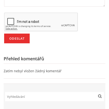
VZDĚLÁVACÍ BLOK DUBEN
VÝTVARNÉ TECHNIKY
VÝTVARNÉ POMŮCKY
VÝTVARNÉ AKTIVITY - JARO
Přehled komentářů
VÝTVARNÉ AKTIVITY - LÉTO
Zatím nebyl vložen žádný komentář
VÝTVARNÉ AKTIVITY - PODZIM
VÝTVARNÉ AKTIVITY - ZIMA
CHARAKTERISTIKA ROČNÍCH OBDOBÍ