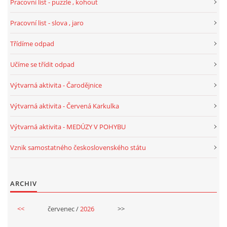
Pracovní list - puzzle , kohout
TÝDENNÍ PLÁNY
Pracovní list - slova , jaro
SMYSLOVÁ AKTIVITA
Třídíme odpad
Učíme se třídit odpad
MONTESSORI AKTIVITA
Výtvarná aktivita - Čarodějnice
JÓGOVÉ CVIČENÍ, TYPY, RADY, RECENZE
Výtvarná aktivita - Červená Karkulka
Výtvarná aktivita - MEDÚZY V POHYBU
KALENDÁŘ PRO DĚTI
Vznik samostatného československého státu
STÁTNÍ SVÁTKY
ARCHIV
SVATÝ VÁCLAV
<<
červenec /
2026
>>
20.10. DEN STROMŮ