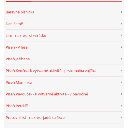
PÍSNĚ K TÉMATU PODZIM
Barevná písnička
Den Země
BÁSNĚ K TÉMATU PODZIM
Jaro - nakresli si zvířátko
POHYBOVÉ AKTIVITY NA TÉMA PODZIM
Píseň - V lese
Píseň Ježibaba
PÍSNĚ K TÉMATU ZIMA
Píseň Kvočna, k výtvarné aktivitě - prstomalba vajíčka
BÁSNĚ K TÉMATU ZIMA
Píseň Maminka
Píseň Pavouček - k výtvarné aktivitě - V pavučině
POHYBOVÉ AKTIVITY NA TÉMA ZIMA
Píseň Petrklíč
VZDĚLÁVACÍ PLÁN OD ZÁŘÍ DO ČERVNA
Pracovní list - nakresli jadérka šišce