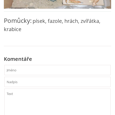
VZDĚLÁVACÍ BLOK ZÁŘÍ
Pomůcky:
písek, fazole, hrách, zvířátka,
VZDĚLÁVACÍ BLOK ŘÍJEN
krabice
VZDĚLÁVACÍ BLOK LISTOPAD
VZDĚLÁVACÍ BLOK PROSINEC
Komentáře
VZDĚLÁVACÍ BLOK LEDEN
VZDĚLÁVACÍ BLOK ÚNOR
VZDĚLÁVACÍ BLOK BŘEZEN