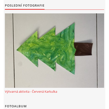
POSLEDNÍ FOTOGRAFIE
HÁDANKY K TÉMATU JARO, LÉTO, PODZIM,ZIMA
PÍSNĚ K TÉMATU JARO
BÁSNĚ K TÉMATU JARO
POHYBOVÉ AKTIVITY NA TÉMA JARO
PÍSNĚ K TÉMATU LÉTO
BÁSNĚ K TÉMATU LÉTO
Výtvarná aktivita - Červená Karkulka
POHYBOVÉ AKTIVITY NA TÉMA LÉTO
FOTOALBUM