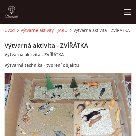
Úvod
Výtvarné aktivity - JARO
Výtvarná aktivita - ZVÍŘÁTKA
ÚVOD
Výtvarná aktivita - ZVÍŘÁTKA
Výtvarná aktivita - ZVÍŘÁTKA
O MĚ
Výtvarná technika - tvoření objektu
FOTOALBUM
DĚJINY VÝTVARNÉHO UMĚNÍ
NOVINKY ZE ŠKOLSTVÍ 2025
ROČNÍ PLÁN - INSPIRACE /DLE NOVÉHO RVP PV 2025