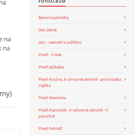
 na
FOTOALBUM
Barevná písnička
Den Země
e na
Jaro - nakresli si zvířátko
k na
Píseň - V lese
Píseň Ježibaba
Píseň Kvočna, k výtvarné aktivitě - prstomalba
vajíčka
omy)
Píseň Maminka
Píseň Pavouček - k výtvarné aktivitě - V
pavučině
Píseň Petrklíč