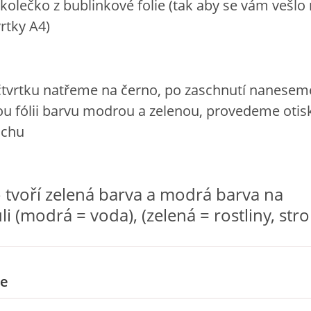
 kolečko z bublinkové folie (tak aby se vám vešlo
rtky A4)
čtvrtku natřeme na černo, po zaschnutí nanesem
u fólii barvu modrou a zelenou, provedeme otis
ochu
o tvoří zelená barva a modrá barva na
i (modrá = voda), (zelená = rostliny, str
e