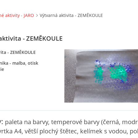
né aktivity - JARO
Výtvarná aktivita - ZEMĚKOULE
aktivita - ZEMĚKOULE
vita - ZEMĚKOULE
ika - malba, otisk
ie
y:
paleta na barvy, temperové barvy (černá, modr
vrtka A4, větší plochý štětec, kelímek s vodou, po