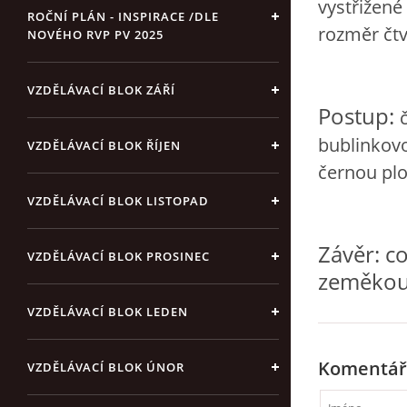
vystřižené
ROČNÍ PLÁN - INSPIRACE /DLE
rozměr čtv
NOVÉHO RVP PV 2025
VZDĚLÁVACÍ BLOK ZÁŘÍ
Postup:
bublinkovo
VZDĚLÁVACÍ BLOK ŘÍJEN
černou pl
VZDĚLÁVACÍ BLOK LISTOPAD
Závěr: c
VZDĚLÁVACÍ BLOK PROSINEC
zeměkoul
VZDĚLÁVACÍ BLOK LEDEN
Komentář
VZDĚLÁVACÍ BLOK ÚNOR