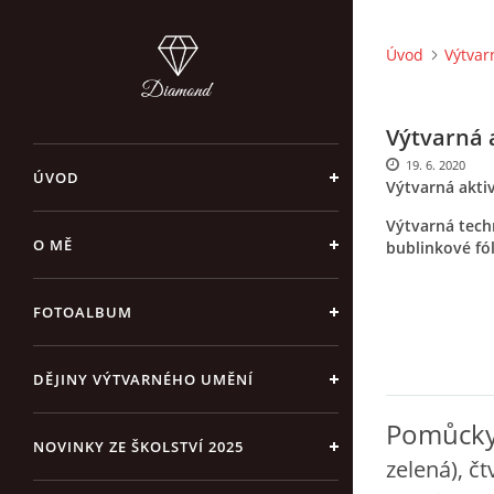
Úvod
Výtvar
Výtvarná 
19. 6. 2020
ÚVOD
Výtvarná akti
Výtvarná techn
O MĚ
bublinkové fól
FOTOALBUM
DĚJINY VÝTVARNÉHO UMĚNÍ
Pomůck
NOVINKY ZE ŠKOLSTVÍ 2025
zelená), čt