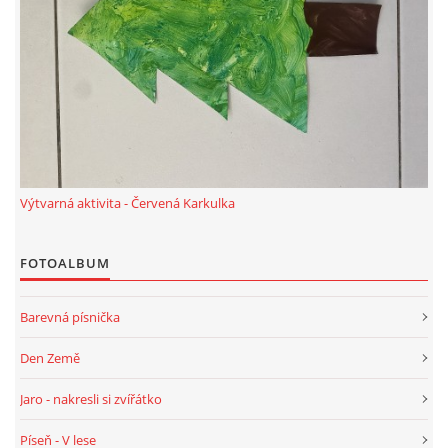
TÝDENNÍ PLÁNY
SMYSLOVÁ AKTIVITA
MONTESSORI AKTIVITA
JÓGOVÉ CVIČENÍ, TYPY, RADY, RECENZE
Výtvarná aktivita - Červená Karkulka
KALENDÁŘ PRO DĚTI
FOTOALBUM
Barevná písnička
STÁTNÍ SVÁTKY
Den Země
SVATÝ VÁCLAV
Jaro - nakresli si zvířátko
Píseň - V lese
20.10. DEN STROMŮ