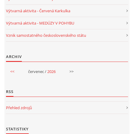
VELIKONOCE
Výtvarná aktivita - Červená Karkulka
Výtvarná aktivita - MEDÚZY V POHYBU
SVĚTOVÝ DEN VODY 22. BŘEZEN
Vznik samostatného československého státu
KREATIVNÍ OVOCNÉ A ZELENINOVÉ MLSÁNÍ
ARCHIV
RECENZE NA KNIHY
<<
červenec /
2026
>>
RECENZE NA HRAČKY
RSS
MIKULÁŠSKÁ NADÍLKA
Přehled zdrojů
VÁNOČNÍ TVOŘENÍ
STATISTIKY