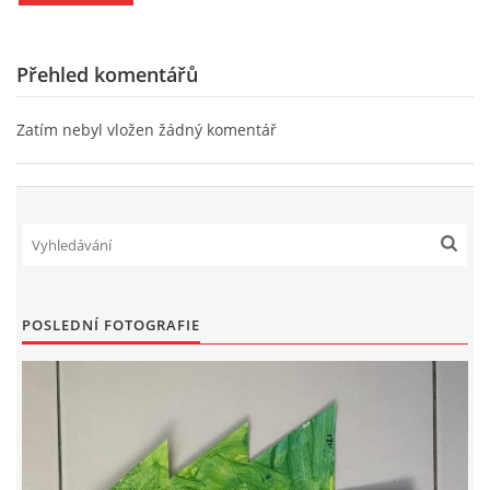
PÍSNĚ K TÉMATU PODZIM
Přehled komentářů
BÁSNĚ K TÉMATU PODZIM
Zatím nebyl vložen žádný komentář
POHYBOVÉ AKTIVITY NA TÉMA PODZIM
PÍSNĚ K TÉMATU ZIMA
BÁSNĚ K TÉMATU ZIMA
POSLEDNÍ FOTOGRAFIE
POHYBOVÉ AKTIVITY NA TÉMA ZIMA
VZDĚLÁVACÍ PLÁN OD ZÁŘÍ DO ČERVNA