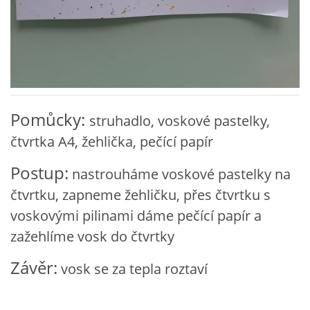
VZDĚLÁVACÍ BLOK DUBEN
VÝTVARNÉ TECHNIKY
VÝTVARNÉ POMŮCKY
Pomůcky:
struhadlo, voskové pastelky,
čtvrtka A4, žehlička, pečící papír
VÝTVARNÉ AKTIVITY - JARO
Postup:
nastrouháme voskové pastelky na
VÝTVARNÉ AKTIVITY - LÉTO
čtvrtku, zapneme žehličku, přes čtvrtku s
voskovými pilinami dáme pečící papír a
VÝTVARNÉ AKTIVITY - PODZIM
zažehlíme vosk do čtvrtky
Závěr:
VÝTVARNÉ AKTIVITY - ZIMA
vosk se za tepla roztaví
CHARAKTERISTIKA ROČNÍCH OBDOBÍ