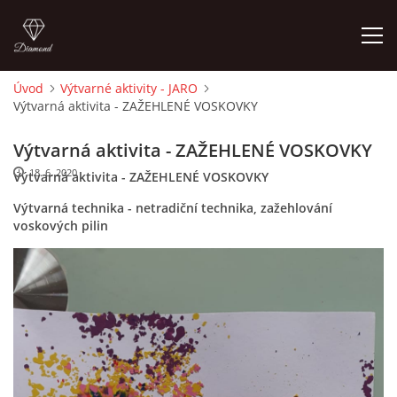
Úvod
Výtvarné aktivity - JARO
Výtvarná aktivita - ZAŽEHLENÉ VOSKOVKY
ÚVOD
Výtvarná aktivita - ZAŽEHLENÉ VOSKOVKY
O MĚ
18. 6. 2020
Výtvarná aktivita - ZAŽEHLENÉ VOSKOVKY
Výtvarná technika - netradiční technika, zažehlování
FOTOALBUM
voskových pilin
DĚJINY VÝTVARNÉHO UMĚNÍ
NOVINKY ZE ŠKOLSTVÍ 2025
ROČNÍ PLÁN - INSPIRACE /DLE NOVÉHO RVP PV 2025