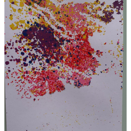
VZDĚLÁVACÍ BLOK ZÁŘÍ
VZDĚLÁVACÍ BLOK ŘÍJEN
VZDĚLÁVACÍ BLOK LISTOPAD
VZDĚLÁVACÍ BLOK PROSINEC
VZDĚLÁVACÍ BLOK LEDEN
VZDĚLÁVACÍ BLOK ÚNOR
VZDĚLÁVACÍ BLOK BŘEZEN