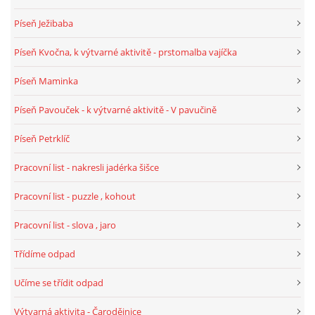
Píseň Ježibaba
HALLOWEEN
Píseň Kvočna, k výtvarné aktivitě - prstomalba vajíčka
Píseň Maminka
DUŠIČKY
Píseň Pavouček - k výtvarné aktivitě - V pavučině
SVATÝ MARTIN
Píseň Petrklíč
Pracovní list - nakresli jadérka šišce
SVATÁ KATEŘINA 25.LISTOPADU
Pracovní list - puzzle , kohout
SVATÁ BARBORA 4.12.
Pracovní list - slova , jaro
MIKULÁŠ, ČERTI
Třídíme odpad
Učíme se třídit odpad
MASOPUST
Výtvarná aktivita - Čarodějnice