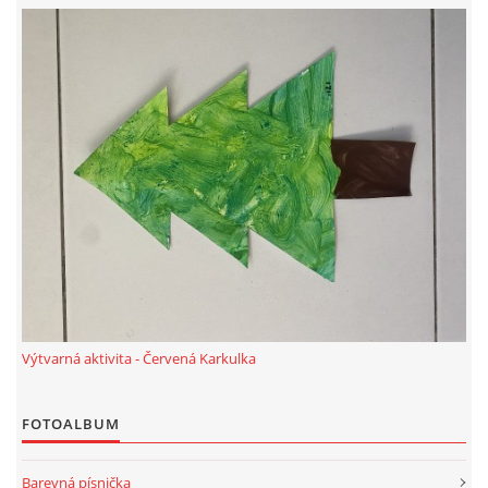
PÍSNĚ K TÉMATU PODZIM
BÁSNĚ K TÉMATU PODZIM
POHYBOVÉ AKTIVITY NA TÉMA PODZIM
PÍSNĚ K TÉMATU ZIMA
BÁSNĚ K TÉMATU ZIMA
Výtvarná aktivita - Červená Karkulka
POHYBOVÉ AKTIVITY NA TÉMA ZIMA
FOTOALBUM
VZDĚLÁVACÍ PLÁN OD ZÁŘÍ DO ČERVNA
Barevná písnička