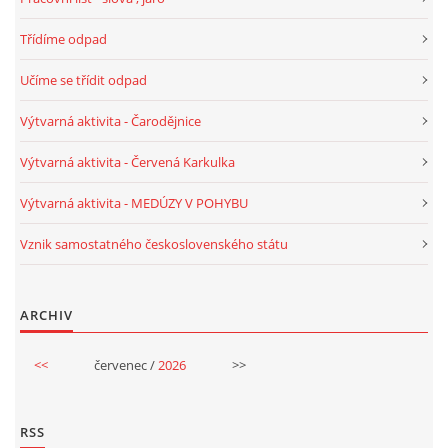
Třídíme odpad
HALLOWEEN
Učíme se třídit odpad
DUŠIČKY
Výtvarná aktivita - Čarodějnice
Výtvarná aktivita - Červená Karkulka
SVATÝ MARTIN
Výtvarná aktivita - MEDÚZY V POHYBU
SVATÁ KATEŘINA 25.LISTOPADU
Vznik samostatného československého státu
SVATÁ BARBORA 4.12.
ARCHIV
MIKULÁŠ, ČERTI
<<
červenec /
2026
>>
MASOPUST
RSS