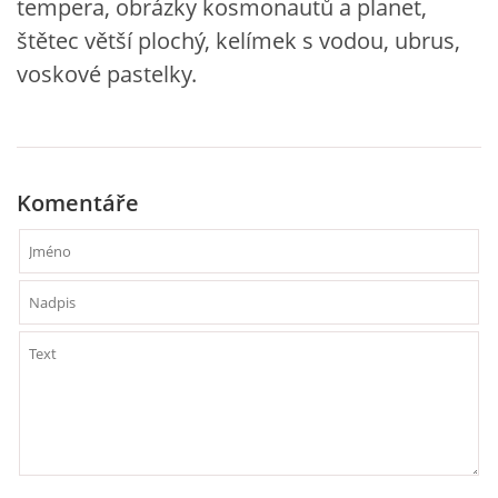
tempera, obrázky kosmonautů a planet,
VZDĚLÁVACÍ BLOK DUBEN
štětec větší plochý, kelímek s vodou, ubrus,
voskové pastelky.
VÝTVARNÉ TECHNIKY
VÝTVARNÉ POMŮCKY
Komentáře
VÝTVARNÉ AKTIVITY - JARO
VÝTVARNÉ AKTIVITY - LÉTO
VÝTVARNÉ AKTIVITY - PODZIM
VÝTVARNÉ AKTIVITY - ZIMA
CHARAKTERISTIKA ROČNÍCH OBDOBÍ