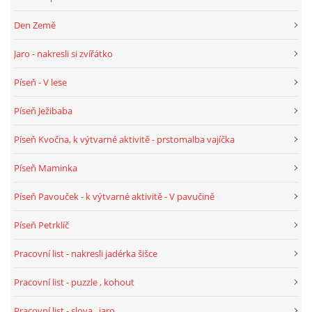
TÝDENNÍ PLÁNY
Den Země
Jaro - nakresli si zvířátko
SMYSLOVÁ AKTIVITA
Píseň - V lese
MONTESSORI AKTIVITA
Píseň Ježibaba
JÓGOVÉ CVIČENÍ, TYPY, RADY, RECENZE
Píseň Kvočna, k výtvarné aktivitě - prstomalba vajíčka
Píseň Maminka
KALENDÁŘ PRO DĚTI
Píseň Pavouček - k výtvarné aktivitě - V pavučině
STÁTNÍ SVÁTKY
Píseň Petrklíč
Pracovní list - nakresli jadérka šišce
SVATÝ VÁCLAV
Pracovní list - puzzle , kohout
20.10. DEN STROMŮ
Pracovní list - slova , jaro