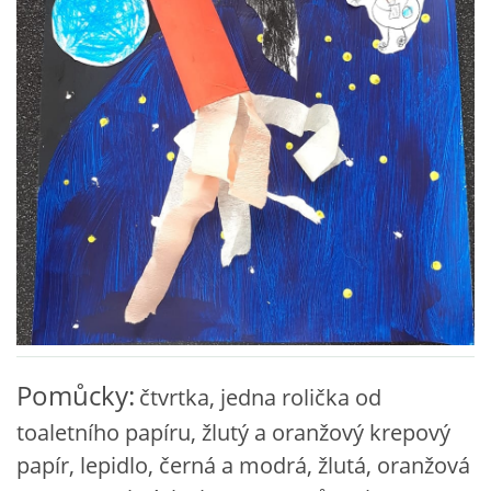
VZDĚLÁVACÍ BLOK ZÁŘÍ
VZDĚLÁVACÍ BLOK ŘÍJEN
VZDĚLÁVACÍ BLOK LISTOPAD
VZDĚLÁVACÍ BLOK PROSINEC
VZDĚLÁVACÍ BLOK LEDEN
VZDĚLÁVACÍ BLOK ÚNOR
Pomůcky:
čtvrtka, jedna rolička od
toaletního papíru, žlutý a oranžový krepový
VZDĚLÁVACÍ BLOK BŘEZEN
papír, lepidlo, černá a modrá, žlutá, oranžová