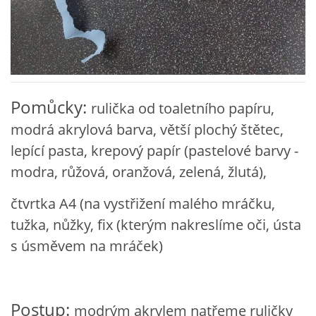
VZDĚLÁVACÍ BLOK DUBEN
VÝTVARNÉ TECHNIKY
VÝTVARNÉ POMŮCKY
Pomůcky:
rulička od toaletního papíru,
modrá akrylová barva, větší plochý štětec,
VÝTVARNÉ AKTIVITY - JARO
lepící pasta, krepový papír (pastelové barvy -
modra, růžová, oranžová, zelená, žlutá),
VÝTVARNÉ AKTIVITY - LÉTO
čtvrtka A4 (na vystřižení malého mráčku,
tužka, nůžky, fix (kterým nakreslíme oči, ústa
VÝTVARNÉ AKTIVITY - PODZIM
s úsměvem na mráček)
VÝTVARNÉ AKTIVITY - ZIMA
Postup:
modrým akrylem natřeme ruličky
CHARAKTERISTIKA ROČNÍCH OBDOBÍ