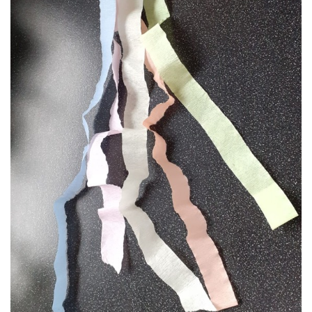
VZDĚLÁVACÍ BLOK ZÁŘÍ
VZDĚLÁVACÍ BLOK ŘÍJEN
VZDĚLÁVACÍ BLOK LISTOPAD
VZDĚLÁVACÍ BLOK PROSINEC
VZDĚLÁVACÍ BLOK LEDEN
VZDĚLÁVACÍ BLOK ÚNOR
VZDĚLÁVACÍ BLOK BŘEZEN