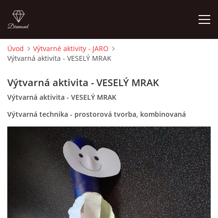
Úvod
Výtvarné aktivity - JARO
Výtvarná aktivita - VESELÝ MRAK
ÚVOD
Výtvarná aktivita - VESELÝ MRAK
O MĚ
Výtvarná aktivita - VESELÝ MRAK
Výtvarná technika - prostorová tvorba, kombinovaná
FOTOALBUM
DĚJINY VÝTVARNÉHO UMĚNÍ
NOVINKY ZE ŠKOLSTVÍ 2025
ROČNÍ PLÁN - INSPIRACE /DLE NOVÉHO RVP PV 2025