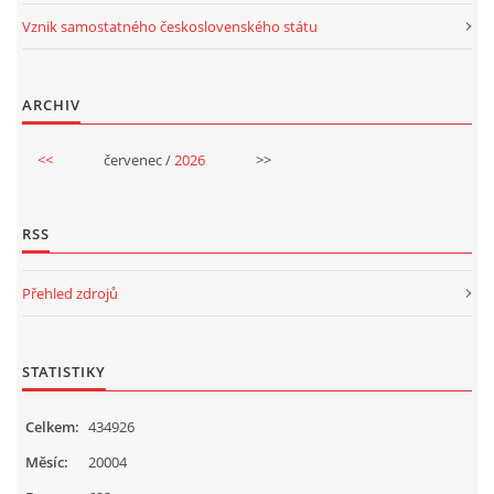
UČTE DĚTI PROŽITKEM
Vznik samostatného československého státu
ŠABLONY
ARCHIV
SENZORY PLAY
<<
červenec /
2026
>>
DOPORUČUJI
RSS
POLYTECHNICKÉ ČINNOSTI
Přehled zdrojů
PORTFÓLIO DÍTĚTE
STATISTIKY
MOTIVAČNÍ CITÁTY PRO UČITELE
Celkem:
434926
Měsíc:
20004
POKUSY