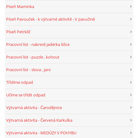
Píseň Maminka
VELIKONOCE
Píseň Pavouček - k výtvarné aktivitě - V pavučině
SVĚTOVÝ DEN VODY 22. BŘEZEN
Píseň Petrklíč
Pracovní list - nakresli jadérka šišce
KREATIVNÍ OVOCNÉ A ZELENINOVÉ MLSÁNÍ
Pracovní list - puzzle , kohout
RECENZE NA KNIHY
Pracovní list - slova , jaro
Třídíme odpad
RECENZE NA HRAČKY
Učíme se třídit odpad
MIKULÁŠSKÁ NADÍLKA
Výtvarná aktivita - Čarodějnice
Výtvarná aktivita - Červená Karkulka
VÁNOČNÍ TVOŘENÍ
Výtvarná aktivita - MEDÚZY V POHYBU