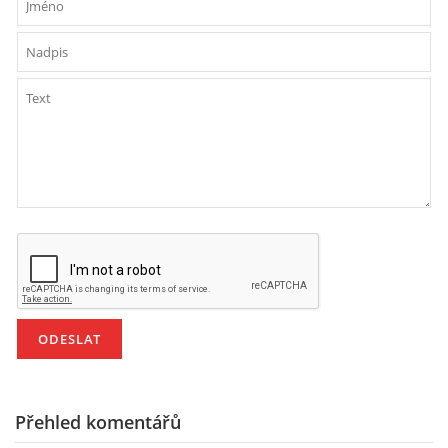
PÍSNĚ K TÉMATU PODZIM
BÁSNĚ K TÉMATU PODZIM
POHYBOVÉ AKTIVITY NA TÉMA PODZIM
PÍSNĚ K TÉMATU ZIMA
BÁSNĚ K TÉMATU ZIMA
POHYBOVÉ AKTIVITY NA TÉMA ZIMA
VZDĚLÁVACÍ PLÁN OD ZÁŘÍ DO ČERVNA
Přehled komentářů