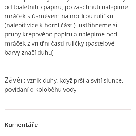
od toaletního papíru, po zaschnutí nalepíme
mráček s úsměvem na modrou ruličku
HÁDANKY K TÉMATU JARO, LÉTO, PODZIM,ZIMA
(nalepit více k horní části), ustřihneme si
pruhy krepového papíru a nalepíme pod
PÍSNĚ K TÉMATU JARO
mráček z vnitřní části ruličky (pastelové
barvy značí duhu)
BÁSNĚ K TÉMATU JARO
POHYBOVÉ AKTIVITY NA TÉMA JARO
Závěr:
vznik duhy, když prší a svítí slunce,
povídání o koloběhu vody
PÍSNĚ K TÉMATU LÉTO
BÁSNĚ K TÉMATU LÉTO
Komentáře
POHYBOVÉ AKTIVITY NA TÉMA LÉTO