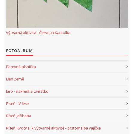
HALLOWEEN
Výtvarná aktivita - Červená Karkulka
DUŠIČKY
FOTOALBUM
SVATÝ MARTIN
Barevná písnička
SVATÁ KATEŘINA 25.LISTOPADU
Den Země
SVATÁ BARBORA 4.12.
Jaro - nakresli si zvířátko
Píseň - V lese
MIKULÁŠ, ČERTI
Píseň Ježibaba
MASOPUST
Píseň Kvočna, k výtvarné aktivitě - prstomalba vajíčka