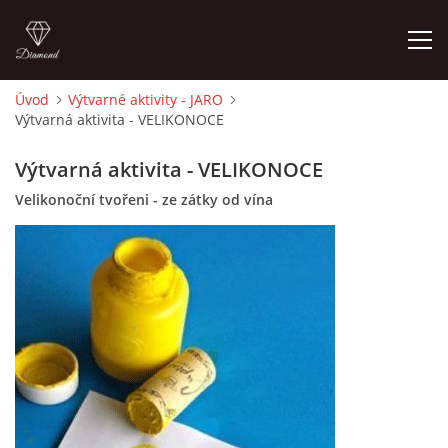
Úvod
Výtvarné aktivity - JARO
Výtvarná aktivita - VELIKONOCE
ÚVOD
Výtvarná aktivita - VELIKONOCE
O MĚ
Velikonoční tvořeni - ze zátky od vína
FOTOALBUM
DĚJINY VÝTVARNÉHO UMĚNÍ
NOVINKY ZE ŠKOLSTVÍ 2025
ROČNÍ PLÁN - INSPIRACE /DLE NOVÉHO RVP PV 2025