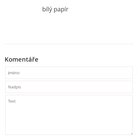
VZDĚLÁVACÍ BLOK DUBEN
bílý papír
VÝTVARNÉ TECHNIKY
VÝTVARNÉ POMŮCKY
Komentáře
VÝTVARNÉ AKTIVITY - JARO
VÝTVARNÉ AKTIVITY - LÉTO
VÝTVARNÉ AKTIVITY - PODZIM
VÝTVARNÉ AKTIVITY - ZIMA
CHARAKTERISTIKA ROČNÍCH OBDOBÍ