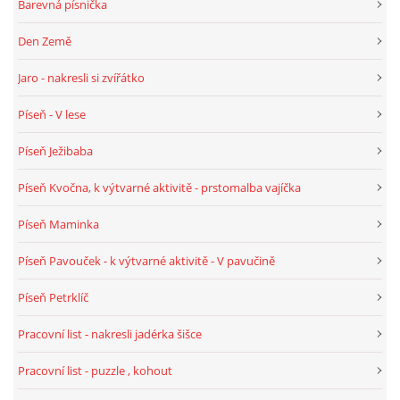
Barevná písnička
TÝDENNÍ PLÁNY
Den Země
SMYSLOVÁ AKTIVITA
Jaro - nakresli si zvířátko
Píseň - V lese
MONTESSORI AKTIVITA
Píseň Ježibaba
JÓGOVÉ CVIČENÍ, TYPY, RADY, RECENZE
Píseň Kvočna, k výtvarné aktivitě - prstomalba vajíčka
Píseň Maminka
KALENDÁŘ PRO DĚTI
Píseň Pavouček - k výtvarné aktivitě - V pavučině
STÁTNÍ SVÁTKY
Píseň Petrklíč
Pracovní list - nakresli jadérka šišce
SVATÝ VÁCLAV
Pracovní list - puzzle , kohout
20.10. DEN STROMŮ