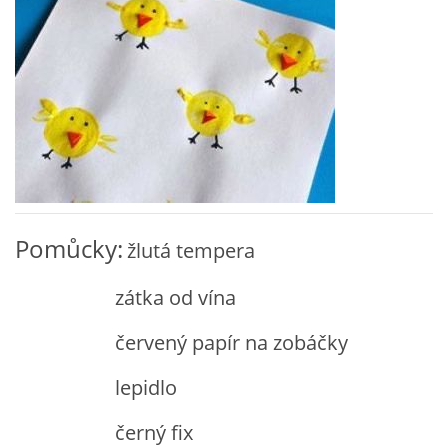
VZDĚLÁVACÍ BLOK ZÁŘÍ
VZDĚLÁVACÍ BLOK ŘÍJEN
VZDĚLÁVACÍ BLOK LISTOPAD
VZDĚLÁVACÍ BLOK PROSINEC
Pomůcky:
žlutá tempera
VZDĚLÁVACÍ BLOK LEDEN
zátka od vína
červený papír na zobáčky
VZDĚLÁVACÍ BLOK ÚNOR
lepidlo
VZDĚLÁVACÍ BLOK BŘEZEN
černý fix