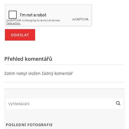
HÁDANKY K TÉMATU JARO, LÉTO, PODZIM,ZIMA
PÍSNĚ K TÉMATU JARO
BÁSNĚ K TÉMATU JARO
Přehled komentářů
POHYBOVÉ AKTIVITY NA TÉMA JARO
Zatím nebyl vložen žádný komentář
PÍSNĚ K TÉMATU LÉTO
BÁSNĚ K TÉMATU LÉTO
POHYBOVÉ AKTIVITY NA TÉMA LÉTO
POSLEDNÍ FOTOGRAFIE