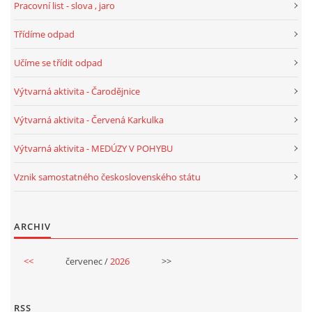
Pracovní list - slova , jaro
Třídíme odpad
HALLOWEEN
Učíme se třídit odpad
DUŠIČKY
Výtvarná aktivita - Čarodějnice
Výtvarná aktivita - Červená Karkulka
SVATÝ MARTIN
Výtvarná aktivita - MEDÚZY V POHYBU
SVATÁ KATEŘINA 25.LISTOPADU
Vznik samostatného československého státu
SVATÁ BARBORA 4.12.
ARCHIV
MIKULÁŠ, ČERTI
<<
červenec /
2026
>>
MASOPUST
RSS