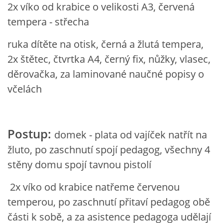
2x víko od krabice o velikosti A3, červená
VZDĚLÁVACÍ BLOK DUBEN
tempera - střecha
VÝTVARNÉ TECHNIKY
ruka dítěte na otisk, černá a žlutá tempera,
2x štětec, čtvrtka A4, černý fix, nůžky, vlasec,
VÝTVARNÉ POMŮCKY
děrovačka, za laminované naučné popisy o
včelách
VÝTVARNÉ AKTIVITY - JARO
Postup:
VÝTVARNÉ AKTIVITY - LÉTO
domek - plata od vajíček natřít na
žluto, po zaschnutí spojí pedagog, všechny 4
VÝTVARNÉ AKTIVITY - PODZIM
stěny domu spojí tavnou pistolí
2x víko od krabice natřeme červenou
VÝTVARNÉ AKTIVITY - ZIMA
temperou, po zaschnutí přitaví pedagog obě
části k sobě, a za asistence pedagoga udělají
CHARAKTERISTIKA ROČNÍCH OBDOBÍ