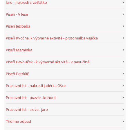
Jaro - nakresli si zvířátko
Píseň - V lese
HALLOWEEN
Píseň Ježibaba
DUŠIČKY
Píseň Kvočna, k výtvarné aktivitě - prstomalba vajíčka
Píseň Maminka
SVATÝ MARTIN
Píseň Pavouček - k výtvarné aktivitě - V pavučině
SVATÁ KATEŘINA 25.LISTOPADU
Píseň Petrklíč
Pracovní list - nakresli jadérka šišce
SVATÁ BARBORA 4.12.
Pracovní list - puzzle , kohout
MIKULÁŠ, ČERTI
Pracovní list - slova , jaro
Třídíme odpad
MASOPUST