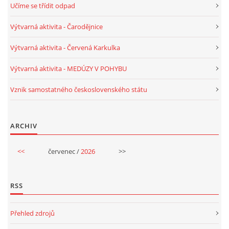
Učíme se třídit odpad
VELIKONOCE
Výtvarná aktivita - Čarodějnice
Výtvarná aktivita - Červená Karkulka
SVĚTOVÝ DEN VODY 22. BŘEZEN
Výtvarná aktivita - MEDÚZY V POHYBU
KREATIVNÍ OVOCNÉ A ZELENINOVÉ MLSÁNÍ
Vznik samostatného československého státu
RECENZE NA KNIHY
ARCHIV
RECENZE NA HRAČKY
<<
červenec /
2026
>>
MIKULÁŠSKÁ NADÍLKA
RSS
VÁNOČNÍ TVOŘENÍ
Přehled zdrojů