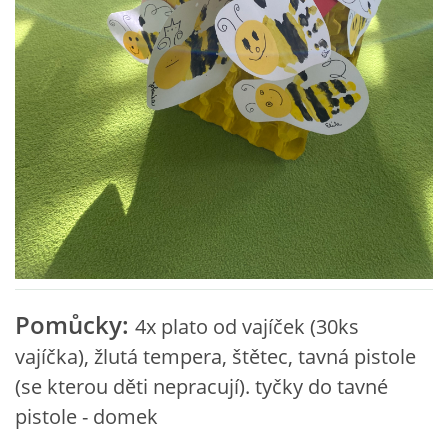
VZDĚLÁVACÍ BLOK ZÁŘÍ
VZDĚLÁVACÍ BLOK ŘÍJEN
VZDĚLÁVACÍ BLOK LISTOPAD
VZDĚLÁVACÍ BLOK PROSINEC
VZDĚLÁVACÍ BLOK LEDEN
Pomůcky:
4x plato od vajíček (30ks
VZDĚLÁVACÍ BLOK ÚNOR
vajíčka), žlutá tempera, štětec, tavná pistole
(se kterou děti nepracují). tyčky do tavné
VZDĚLÁVACÍ BLOK BŘEZEN
pistole - domek