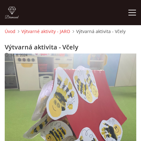
Úvod
Výtvarné aktivity - JARO
Výtvarná aktivita - Včely
ÚVOD
Výtvarná aktivita - Včely
18. 8. 2024
O MĚ
FOTOALBUM
DĚJINY VÝTVARNÉHO UMĚNÍ
NOVINKY ZE ŠKOLSTVÍ 2025
ROČNÍ PLÁN - INSPIRACE /DLE NOVÉHO RVP PV 2025