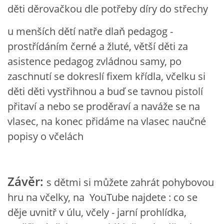
děti děrovačkou dle potřeby díry do střechy
HÁDANKY K TÉMATU JARO, LÉTO, PODZIM,ZIMA
u menších dětí natře dlaň pedagog -
prostřídáním černé a žluté, větší děti za
asistence pedagog zvládnou samy, po
PÍSNĚ K TÉMATU JARO
zaschnutí se dokreslí fixem křídla, včelku si
děti děti vystřihnou a buď se tavnou pistolí
BÁSNĚ K TÉMATU JARO
přitaví a nebo se proděraví a naváže se na
vlasec, na konec přidáme na vlasec naučné
POHYBOVÉ AKTIVITY NA TÉMA JARO
popisy o včelách
PÍSNĚ K TÉMATU LÉTO
Závěr:
s dětmi si můžete zahrát pohybovou
BÁSNĚ K TÉMATU LÉTO
hru na včelky, na YouTube najdete : co se
děje uvnitř v úlu, včely - jarní prohlídka,
POHYBOVÉ AKTIVITY NA TÉMA LÉTO