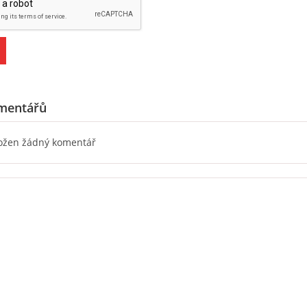
mentářů
ložen žádný komentář