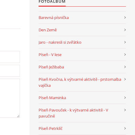
FOTOALBUM
Barevná písnička
Den Země
Jaro - nakresli si zvířátko
Píseň - V lese
Píseň Ježibaba
Píseň Kvočna, k výtvarné aktivitě - prstomalba
vajíčka
Píseň Maminka
Píseň Pavouček - k výtvarné aktivitě - V
pavučině
Píseň Petrklíč