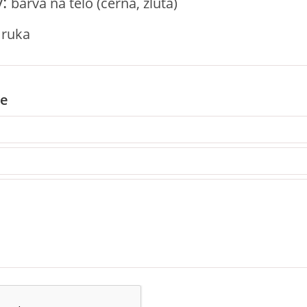
:
barva na tělo (černá, žlutá)
ka
e