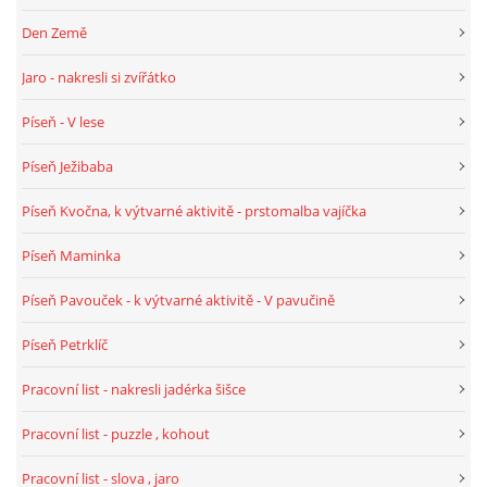
Den Země
HALLOWEEN
Jaro - nakresli si zvířátko
Píseň - V lese
DUŠIČKY
Píseň Ježibaba
SVATÝ MARTIN
Píseň Kvočna, k výtvarné aktivitě - prstomalba vajíčka
Píseň Maminka
SVATÁ KATEŘINA 25.LISTOPADU
Píseň Pavouček - k výtvarné aktivitě - V pavučině
SVATÁ BARBORA 4.12.
Píseň Petrklíč
Pracovní list - nakresli jadérka šišce
MIKULÁŠ, ČERTI
Pracovní list - puzzle , kohout
MASOPUST
Pracovní list - slova , jaro