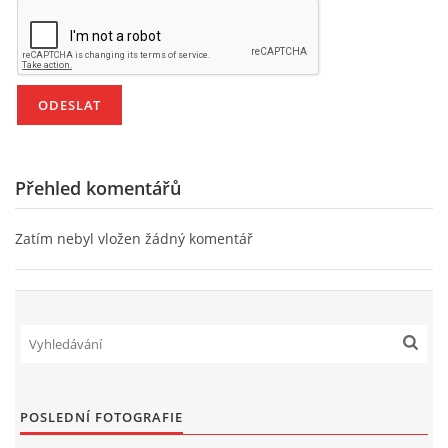
PÍSNĚ K TÉMATU PODZIM
BÁSNĚ K TÉMATU PODZIM
POHYBOVÉ AKTIVITY NA TÉMA PODZIM
Přehled komentářů
PÍSNĚ K TÉMATU ZIMA
Zatím nebyl vložen žádný komentář
BÁSNĚ K TÉMATU ZIMA
POHYBOVÉ AKTIVITY NA TÉMA ZIMA
VZDĚLÁVACÍ PLÁN OD ZÁŘÍ DO ČERVNA
POSLEDNÍ FOTOGRAFIE