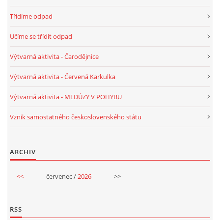
Třídíme odpad
VELIKONOCE
Učíme se třídit odpad
SVĚTOVÝ DEN VODY 22. BŘEZEN
Výtvarná aktivita - Čarodějnice
Výtvarná aktivita - Červená Karkulka
KREATIVNÍ OVOCNÉ A ZELENINOVÉ MLSÁNÍ
Výtvarná aktivita - MEDÚZY V POHYBU
RECENZE NA KNIHY
Vznik samostatného československého státu
RECENZE NA HRAČKY
ARCHIV
MIKULÁŠSKÁ NADÍLKA
<<
červenec /
2026
>>
VÁNOČNÍ TVOŘENÍ
RSS