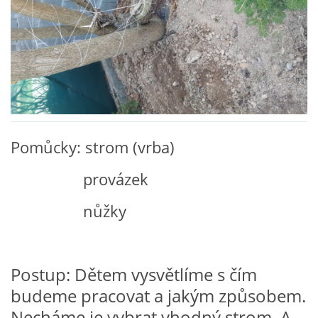
VZDĚLÁVACÍ BLOK ZÁŘÍ
VZDĚLÁVACÍ BLOK ŘÍJEN
VZDĚLÁVACÍ BLOK LISTOPAD
Pomůcky: strom (vrba)
VZDĚLÁVACÍ BLOK PROSINEC
provázek
VZDĚLÁVACÍ BLOK LEDEN
nůžky
VZDĚLÁVACÍ BLOK ÚNOR
Postup: Dětem vysvětlíme s čím
VZDĚLÁVACÍ BLOK BŘEZEN
budeme pracovat a jakým způsobem.
Necháme je vybrat vhodný strom. A