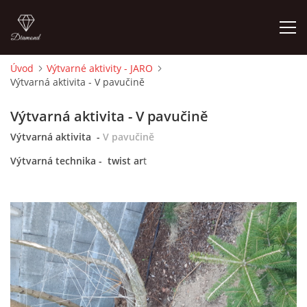
Úvod
Výtvarné aktivity - JARO
Výtvarná aktivita - V pavučině
ÚVOD
Výtvarná aktivita - V pavučině
O MĚ
Výtvarná aktivita -
V pavučině
Výtvarná technika - twist ar
t
FOTOALBUM
DĚJINY VÝTVARNÉHO UMĚNÍ
NOVINKY ZE ŠKOLSTVÍ 2025
ROČNÍ PLÁN - INSPIRACE /DLE NOVÉHO RVP PV 2025