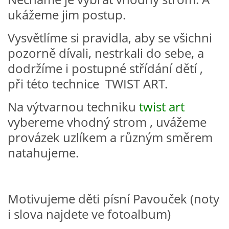
VZDĚLÁVACÍ BLOK DUBEN
ukážeme jim postup.
Vysvětlíme si pravidla, aby se všichni
VÝTVARNÉ TECHNIKY
pozorně dívali, nestrkali do sebe, a
dodržíme i postupné střídání dětí ,
VÝTVARNÉ POMŮCKY
při této technice TWIST ART.
Na výtvarnou techniku
twist art
VÝTVARNÉ AKTIVITY - JARO
vybereme vhodný strom , uvážeme
provázek uzlíkem a různým směrem
VÝTVARNÉ AKTIVITY - LÉTO
natahujeme.
VÝTVARNÉ AKTIVITY - PODZIM
Motivujeme děti písní Pavouček (noty
VÝTVARNÉ AKTIVITY - ZIMA
i slova najdete ve fotoalbum)
CHARAKTERISTIKA ROČNÍCH OBDOBÍ