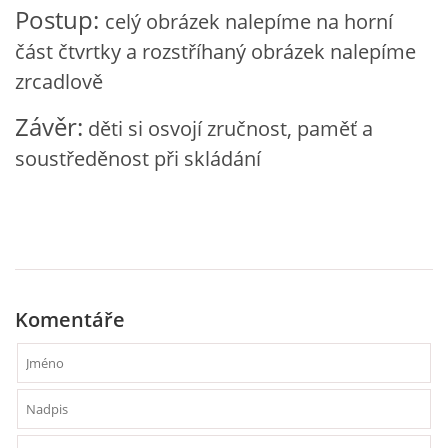
Postup:
celý obrázek nalepíme na horní
VZDĚLÁVACÍ BLOK DUBEN
část čtvrtky a rozstříhaný obrázek nalepíme
zrcadlově
VÝTVARNÉ TECHNIKY
Závěr:
děti si osvojí zručnost, paměť a
VÝTVARNÉ POMŮCKY
soustředěnost při skládání
VÝTVARNÉ AKTIVITY - JARO
VÝTVARNÉ AKTIVITY - LÉTO
Komentáře
VÝTVARNÉ AKTIVITY - PODZIM
VÝTVARNÉ AKTIVITY - ZIMA
CHARAKTERISTIKA ROČNÍCH OBDOBÍ