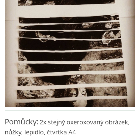
VZDĚLÁVACÍ BLOK ZÁŘÍ
VZDĚLÁVACÍ BLOK ŘÍJEN
VZDĚLÁVACÍ BLOK LISTOPAD
VZDĚLÁVACÍ BLOK PROSINEC
VZDĚLÁVACÍ BLOK LEDEN
VZDĚLÁVACÍ BLOK ÚNOR
Pomůcky:
2x stejný oxeroxovaný obrázek,
VZDĚLÁVACÍ BLOK BŘEZEN
nůžky, lepidlo, čtvrtka A4