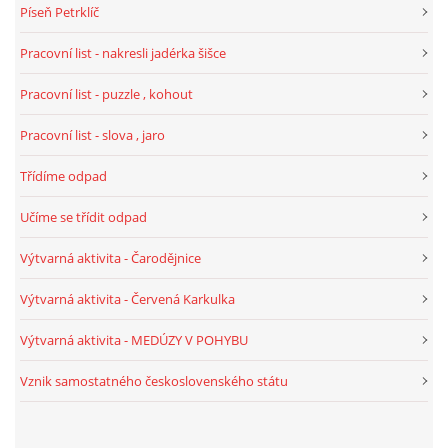
Píseň Petrklíč
Pracovní list - nakresli jadérka šišce
HALLOWEEN
Pracovní list - puzzle , kohout
DUŠIČKY
Pracovní list - slova , jaro
Třídíme odpad
SVATÝ MARTIN
Učíme se třídit odpad
SVATÁ KATEŘINA 25.LISTOPADU
Výtvarná aktivita - Čarodějnice
Výtvarná aktivita - Červená Karkulka
SVATÁ BARBORA 4.12.
Výtvarná aktivita - MEDÚZY V POHYBU
MIKULÁŠ, ČERTI
Vznik samostatného československého státu
MASOPUST