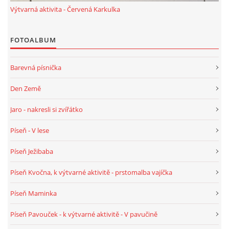
TÝDENNÍ PLÁNY
Výtvarná aktivita - Červená Karkulka
SMYSLOVÁ AKTIVITA
FOTOALBUM
Barevná písnička
MONTESSORI AKTIVITA
Den Země
JÓGOVÉ CVIČENÍ, TYPY, RADY, RECENZE
Jaro - nakresli si zvířátko
Píseň - V lese
KALENDÁŘ PRO DĚTI
Píseň Ježibaba
STÁTNÍ SVÁTKY
Píseň Kvočna, k výtvarné aktivitě - prstomalba vajíčka
Píseň Maminka
SVATÝ VÁCLAV
Píseň Pavouček - k výtvarné aktivitě - V pavučině
20.10. DEN STROMŮ