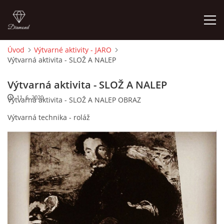
Úvod
Výtvarné aktivity - JARO
Výtvarná aktivita - SLOŽ A NALEP
ÚVOD
Výtvarná aktivita - SLOŽ A NALEP
O MĚ
11. 6. 2020
Výtvarná aktivita - SLOŽ A NALEP OBRAZ
Výtvarná technika - roláž
FOTOALBUM
DĚJINY VÝTVARNÉHO UMĚNÍ
NOVINKY ZE ŠKOLSTVÍ 2025
ROČNÍ PLÁN - INSPIRACE /DLE NOVÉHO RVP PV 2025