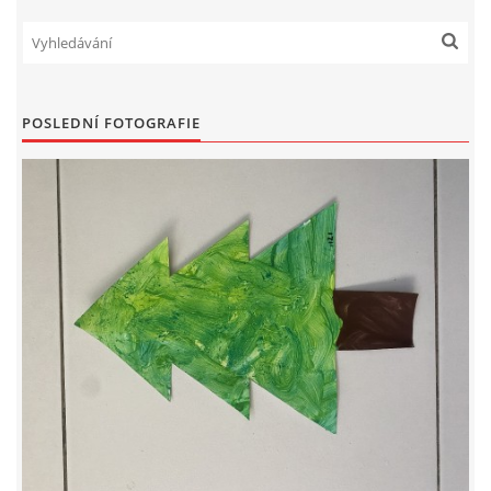
PÍSNĚ K TÉMATU PODZIM
BÁSNĚ K TÉMATU PODZIM
POSLEDNÍ FOTOGRAFIE
POHYBOVÉ AKTIVITY NA TÉMA PODZIM
PÍSNĚ K TÉMATU ZIMA
BÁSNĚ K TÉMATU ZIMA
POHYBOVÉ AKTIVITY NA TÉMA ZIMA
VZDĚLÁVACÍ PLÁN OD ZÁŘÍ DO ČERVNA