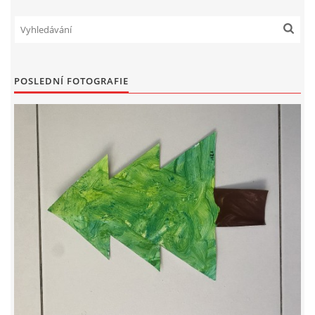
PÍSNĚ K TÉMATU PODZIM
BÁSNĚ K TÉMATU PODZIM
POSLEDNÍ FOTOGRAFIE
POHYBOVÉ AKTIVITY NA TÉMA PODZIM
PÍSNĚ K TÉMATU ZIMA
BÁSNĚ K TÉMATU ZIMA
POHYBOVÉ AKTIVITY NA TÉMA ZIMA
VZDĚLÁVACÍ PLÁN OD ZÁŘÍ DO ČERVNA