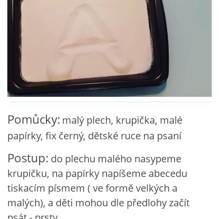
VZDĚLÁVACÍ BLOK ZÁŘÍ
VZDĚLÁVACÍ BLOK ŘÍJEN
VZDĚLÁVACÍ BLOK LISTOPAD
VZDĚLÁVACÍ BLOK PROSINEC
Pomůcky:
malý plech, krupička, malé
papírky, fix černý, dětské ruce na psaní
VZDĚLÁVACÍ BLOK LEDEN
Postup:
do plechu malého nasypeme
VZDĚLÁVACÍ BLOK ÚNOR
krupičku, na papírky napíšeme abecedu
tiskacím písmem ( ve formě velkých a
VZDĚLÁVACÍ BLOK BŘEZEN
malých), a děti mohou dle předlohy začít
psát - prsty.