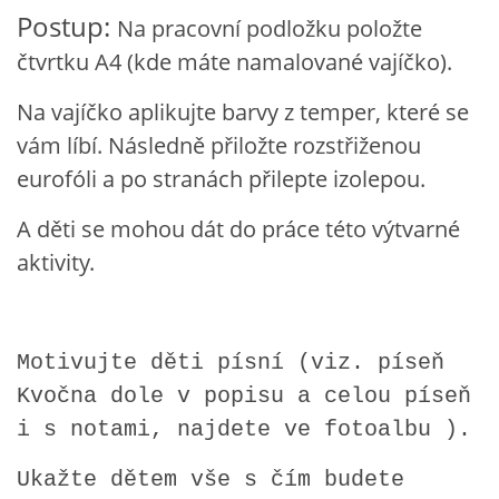
Postup:
VZDĚLÁVACÍ BLOK DUBEN
Na pracovní podložku položte
čtvrtku A4 (kde máte namalované vajíčko).
VÝTVARNÉ TECHNIKY
Na vajíčko aplikujte barvy z temper, které se
vám líbí. Následně přiložte rozstřiženou
VÝTVARNÉ POMŮCKY
eurofóli a po stranách přilepte izolepou.
A děti se mohou dát do práce této výtvarné
VÝTVARNÉ AKTIVITY - JARO
aktivity.
VÝTVARNÉ AKTIVITY - LÉTO
Motivujte děti písní (viz. píseň
VÝTVARNÉ AKTIVITY - PODZIM
Kvočna dole v popisu a celou píseň
i s notami, najdete ve fotoalbu ).
VÝTVARNÉ AKTIVITY - ZIMA
Ukažte dětem vše s čím budete
CHARAKTERISTIKA ROČNÍCH OBDOBÍ