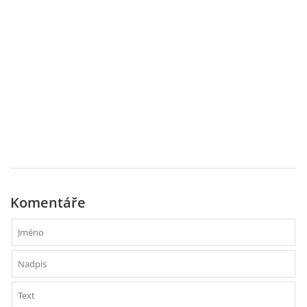
PÍSNĚ K TÉMATU PODZIM
BÁSNĚ K TÉMATU PODZIM
POHYBOVÉ AKTIVITY NA TÉMA PODZIM
PÍSNĚ K TÉMATU ZIMA
BÁSNĚ K TÉMATU ZIMA
Komentáře
POHYBOVÉ AKTIVITY NA TÉMA ZIMA
VZDĚLÁVACÍ PLÁN OD ZÁŘÍ DO ČERVNA