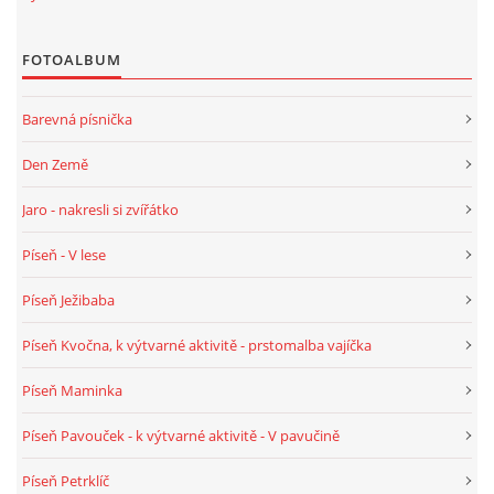
VELIKONOCE
FOTOALBUM
SVĚTOVÝ DEN VODY 22. BŘEZEN
Barevná písnička
Den Země
KREATIVNÍ OVOCNÉ A ZELENINOVÉ MLSÁNÍ
Jaro - nakresli si zvířátko
RECENZE NA KNIHY
Píseň - V lese
Píseň Ježibaba
RECENZE NA HRAČKY
Píseň Kvočna, k výtvarné aktivitě - prstomalba vajíčka
MIKULÁŠSKÁ NADÍLKA
Píseň Maminka
Píseň Pavouček - k výtvarné aktivitě - V pavučině
VÁNOČNÍ TVOŘENÍ
Píseň Petrklíč