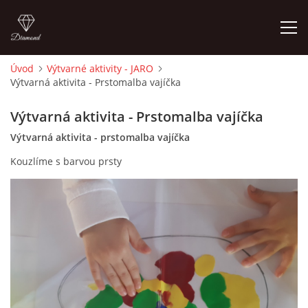
Úvod
Výtvarné aktivity - JARO
Výtvarná aktivita - Prstomalba vajíčka
ÚVOD
Výtvarná aktivita - Prstomalba vajíčka
O MĚ
Výtvarná aktivita - prstomalba vajíčka
Kouzlíme s barvou prsty
FOTOALBUM
DĚJINY VÝTVARNÉHO UMĚNÍ
NOVINKY ZE ŠKOLSTVÍ 2025
ROČNÍ PLÁN - INSPIRACE /DLE NOVÉHO RVP PV 2025