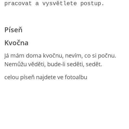
pracovat a vysvětlete postup.
HÁDANKY K TÉMATU JARO, LÉTO, PODZIM,ZIMA
Píseň
PÍSNĚ K TÉMATU JARO
Kvočna
BÁSNĚ K TÉMATU JARO
Já mám doma kvočnu, nevím, co si počnu.
Nemůžu věděti, bude-li seděti, sedět.
POHYBOVÉ AKTIVITY NA TÉMA JARO
celou píseň najdete ve fotoalbu
PÍSNĚ K TÉMATU LÉTO
BÁSNĚ K TÉMATU LÉTO
POHYBOVÉ AKTIVITY NA TÉMA LÉTO