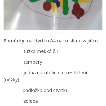
VZDĚLÁVACÍ BLOK ZÁŘÍ
VZDĚLÁVACÍ BLOK ŘÍJEN
VZDĚLÁVACÍ BLOK LISTOPAD
Pomůcky:
na čtvrtku A4 nakreslíme vajíčko
tužka měkká č.1
VZDĚLÁVACÍ BLOK PROSINEC
tempery
VZDĚLÁVACÍ BLOK LEDEN
jedna eurofólie na rozstřižení
(nůžky)
VZDĚLÁVACÍ BLOK ÚNOR
podložka pod čtvrtku
VZDĚLÁVACÍ BLOK BŘEZEN
izolepa