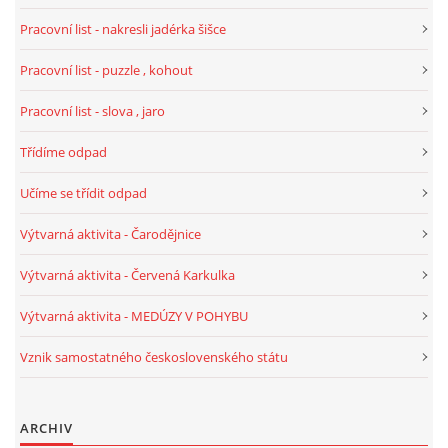
UČTE DĚTI PROŽITKEM
Pracovní list - nakresli jadérka šišce
Pracovní list - puzzle , kohout
ŠABLONY
Pracovní list - slova , jaro
SENZORY PLAY
Třídíme odpad
Učíme se třídit odpad
DOPORUČUJI
Výtvarná aktivita - Čarodějnice
POLYTECHNICKÉ ČINNOSTI
Výtvarná aktivita - Červená Karkulka
Výtvarná aktivita - MEDÚZY V POHYBU
PORTFÓLIO DÍTĚTE
Vznik samostatného československého státu
MOTIVAČNÍ CITÁTY PRO UČITELE
ARCHIV
POKUSY