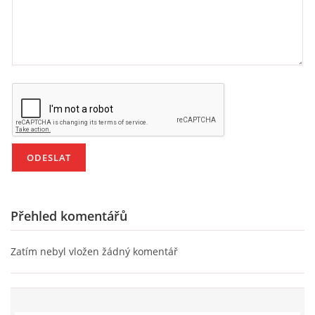
TÝDENNÍ PLÁNY
SMYSLOVÁ AKTIVITA
MONTESSORI AKTIVITA
JÓGOVÉ CVIČENÍ, TYPY, RADY, RECENZE
KALENDÁŘ PRO DĚTI
Přehled komentářů
STÁTNÍ SVÁTKY
Zatím nebyl vložen žádný komentář
SVATÝ VÁCLAV
20.10. DEN STROMŮ