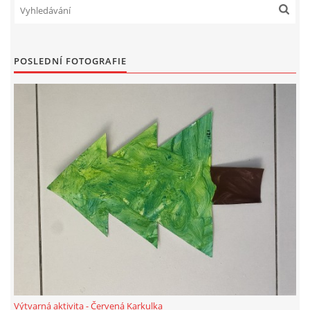
HALLOWEEN
POSLEDNÍ FOTOGRAFIE
DUŠIČKY
SVATÝ MARTIN
SVATÁ KATEŘINA 25.LISTOPADU
SVATÁ BARBORA 4.12.
MIKULÁŠ, ČERTI
MASOPUST
Výtvarná aktivita - Červená Karkulka