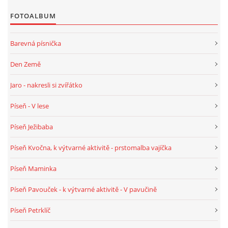
TÝDENNÍ PLÁNY
FOTOALBUM
SMYSLOVÁ AKTIVITA
Barevná písnička
Den Země
MONTESSORI AKTIVITA
Jaro - nakresli si zvířátko
JÓGOVÉ CVIČENÍ, TYPY, RADY, RECENZE
Píseň - V lese
Píseň Ježibaba
KALENDÁŘ PRO DĚTI
Píseň Kvočna, k výtvarné aktivitě - prstomalba vajíčka
STÁTNÍ SVÁTKY
Píseň Maminka
Píseň Pavouček - k výtvarné aktivitě - V pavučině
SVATÝ VÁCLAV
Píseň Petrklíč
20.10. DEN STROMŮ