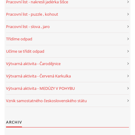
Pracovní list - nakresli jadérka šišce
Pracovní list - puzzle , kohout
HALLOWEEN
Pracovní list - slova , jaro
DUŠIČKY
Třídíme odpad
Učíme se třídit odpad
SVATÝ MARTIN
Výtvarná aktivita - Čarodějnice
SVATÁ KATEŘINA 25.LISTOPADU
Výtvarná aktivita - Červená Karkulka
Výtvarná aktivita - MEDÚZY V POHYBU
SVATÁ BARBORA 4.12.
Vznik samostatného československého státu
MIKULÁŠ, ČERTI
ARCHIV
MASOPUST