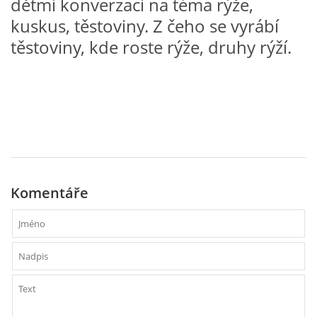
dětmi konverzaci na téma rýže,
VZDĚLÁVACÍ BLOK DUBEN
kuskus, těstoviny. Z čeho se vyrábí
těstoviny, kde roste rýže, druhy rýží.
VÝTVARNÉ TECHNIKY
VÝTVARNÉ POMŮCKY
VÝTVARNÉ AKTIVITY - JARO
VÝTVARNÉ AKTIVITY - LÉTO
Komentáře
VÝTVARNÉ AKTIVITY - PODZIM
VÝTVARNÉ AKTIVITY - ZIMA
CHARAKTERISTIKA ROČNÍCH OBDOBÍ