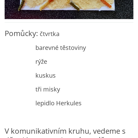
VZDĚLÁVACÍ BLOK ZÁŘÍ
VZDĚLÁVACÍ BLOK ŘÍJEN
Pomůcky:
čtvrtka
barevné těstoviny
VZDĚLÁVACÍ BLOK LISTOPAD
rýže
VZDĚLÁVACÍ BLOK PROSINEC
kuskus
VZDĚLÁVACÍ BLOK LEDEN
tři misky
lepidlo Herkules
VZDĚLÁVACÍ BLOK ÚNOR
VZDĚLÁVACÍ BLOK BŘEZEN
V komunikativním kruhu, vedeme s