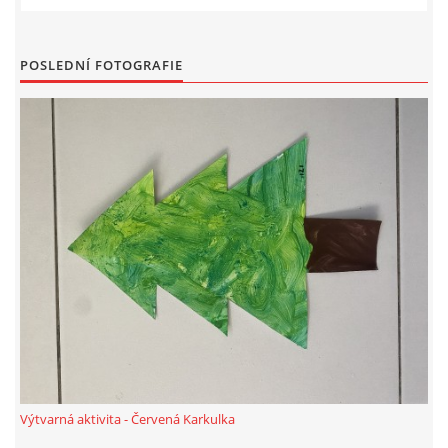
PÍSNĚ K TÉMATU PODZIM
POSLEDNÍ FOTOGRAFIE
BÁSNĚ K TÉMATU PODZIM
POHYBOVÉ AKTIVITY NA TÉMA PODZIM
PÍSNĚ K TÉMATU ZIMA
BÁSNĚ K TÉMATU ZIMA
POHYBOVÉ AKTIVITY NA TÉMA ZIMA
VZDĚLÁVACÍ PLÁN OD ZÁŘÍ DO ČERVNA
Výtvarná aktivita - Červená Karkulka