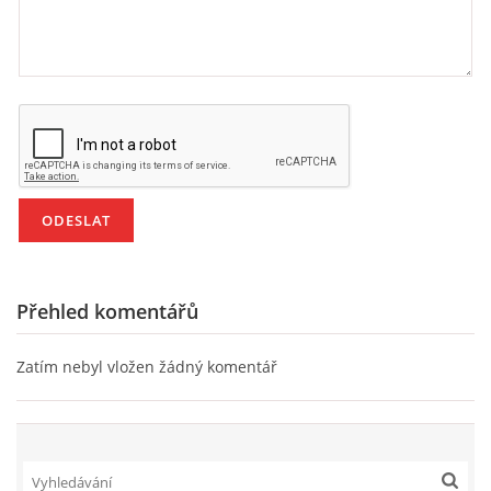
HÁDANKY K TÉMATU JARO, LÉTO, PODZIM,ZIMA
PÍSNĚ K TÉMATU JARO
BÁSNĚ K TÉMATU JARO
POHYBOVÉ AKTIVITY NA TÉMA JARO
Přehled komentářů
PÍSNĚ K TÉMATU LÉTO
Zatím nebyl vložen žádný komentář
BÁSNĚ K TÉMATU LÉTO
POHYBOVÉ AKTIVITY NA TÉMA LÉTO