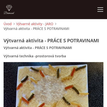
Úvod
Výtvarné aktivity - JARO
Výtvarná aktivita - PRÁCE S POTRAVINAMI
ÚVOD
Výtvarná aktivita - PRÁCE S POTRAVINAMI
O MĚ
Výtvarná aktivita - PRÁCE S POTRAVINAMI
Výtvarná technika -prostorová tvorba
FOTOALBUM
DĚJINY VÝTVARNÉHO UMĚNÍ
NOVINKY ZE ŠKOLSTVÍ 2025
ROČNÍ PLÁN - INSPIRACE /DLE NOVÉHO RVP PV 2025