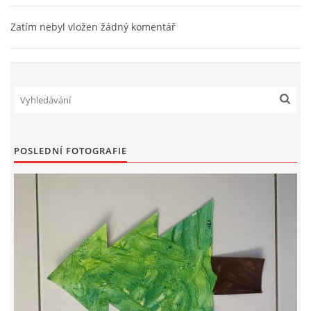
Zatím nebyl vložen žádný komentář
HÁDANKY K TÉMATU JARO, LÉTO, PODZIM,ZIMA
PÍSNĚ K TÉMATU JARO
BÁSNĚ K TÉMATU JARO
POSLEDNÍ FOTOGRAFIE
POHYBOVÉ AKTIVITY NA TÉMA JARO
PÍSNĚ K TÉMATU LÉTO
BÁSNĚ K TÉMATU LÉTO
POHYBOVÉ AKTIVITY NA TÉMA LÉTO