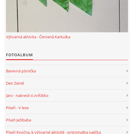
PÍSNĚ K TÉMATU PODZIM
BÁSNĚ K TÉMATU PODZIM
Výtvarná aktivita - Červená Karkulka
POHYBOVÉ AKTIVITY NA TÉMA PODZIM
FOTOALBUM
PÍSNĚ K TÉMATU ZIMA
Barevná písnička
Den Země
BÁSNĚ K TÉMATU ZIMA
Jaro - nakresli si zvířátko
POHYBOVÉ AKTIVITY NA TÉMA ZIMA
Píseň - V lese
Píseň Ježibaba
VZDĚLÁVACÍ PLÁN OD ZÁŘÍ DO ČERVNA
Píseň Kvočna, k výtvarné aktivitě - prstomalba vajíčka