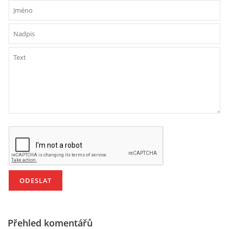
VZDĚLÁVACÍ BLOK DUBEN
VÝTVARNÉ TECHNIKY
VÝTVARNÉ POMŮCKY
VÝTVARNÉ AKTIVITY - JARO
VÝTVARNÉ AKTIVITY - LÉTO
VÝTVARNÉ AKTIVITY - PODZIM
VÝTVARNÉ AKTIVITY - ZIMA
Přehled komentářů
CHARAKTERISTIKA ROČNÍCH OBDOBÍ