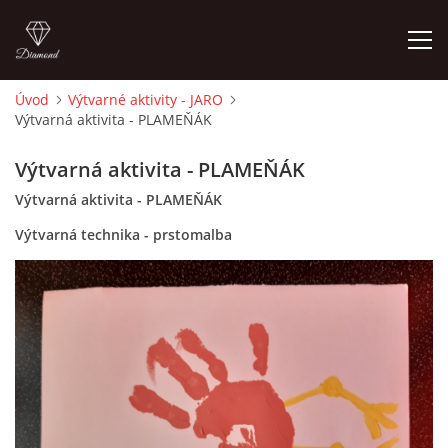
Úvod
Výtvarné aktivity - JARO
Výtvarná aktivita - PLAMEŇÁK
ÚVOD
Výtvarná aktivita - PLAMEŇÁK
O MĚ
Výtvarná aktivita - PLAMEŇÁK
Výtvarná technika - prstomalba
FOTOALBUM
DĚJINY VÝTVARNÉHO UMĚNÍ
NOVINKY ZE ŠKOLSTVÍ 2025
ROČNÍ PLÁN - INSPIRACE /DLE NOVÉHO RVP PV 2025