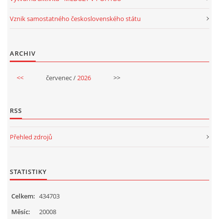
Vznik samostatného československého státu
HALLOWEEN
ARCHIV
DUŠIČKY
<<
červenec /
2026
>>
SVATÝ MARTIN
RSS
SVATÁ KATEŘINA 25.LISTOPADU
Přehled zdrojů
SVATÁ BARBORA 4.12.
STATISTIKY
MIKULÁŠ, ČERTI
Celkem:
434703
MASOPUST
Měsíc:
20008