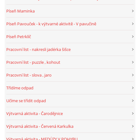
TÝDENNÍ PLÁNY
Píseň Maminka
Píseň Pavouček - k výtvarné aktivitě - V pavučině
SMYSLOVÁ AKTIVITA
Píseň Petrklíč
MONTESSORI AKTIVITA
Pracovní list - nakresli jadérka šišce
Pracovní list - puzzle , kohout
JÓGOVÉ CVIČENÍ, TYPY, RADY, RECENZE
Pracovní list - slova , jaro
KALENDÁŘ PRO DĚTI
Třídíme odpad
STÁTNÍ SVÁTKY
Učíme se třídit odpad
Výtvarná aktivita - Čarodějnice
SVATÝ VÁCLAV
Výtvarná aktivita - Červená Karkulka
20.10. DEN STROMŮ
Výtvarná aktivita - MEDÚZY V POHYBU