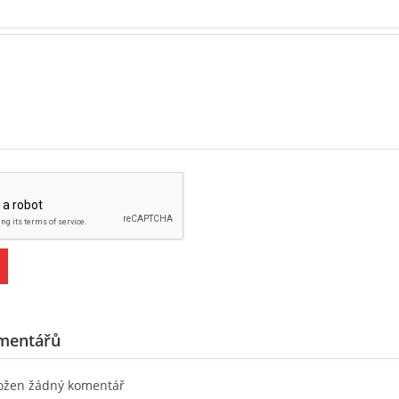
mentářů
ložen žádný komentář