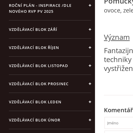
Pomůck
ROČNÍ PLÁN - INSPIRACE /DLE
ovoce, zel
NOVÉHO RVP PV 2025
VZDĚLÁVACÍ BLOK ZÁŘÍ
Význam
VZDĚLÁVACÍ BLOK ŘÍJEN
Fantazij
techniky
VZDĚLÁVACÍ BLOK LISTOPAD
vystřiže
VZDĚLÁVACÍ BLOK PROSINEC
VZDĚLÁVACÍ BLOK LEDEN
Komentář
VZDĚLÁVACÍ BLOK ÚNOR