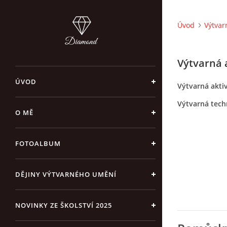
Úvod
Výtvar
Výtvarná 
ÚVOD
Výtvarná akti
Výtvarná techn
O MĚ
FOTOALBUM
DĚJINY VÝTVARNÉHO UMĚNÍ
NOVINKY ZE ŠKOLSTVÍ 2025