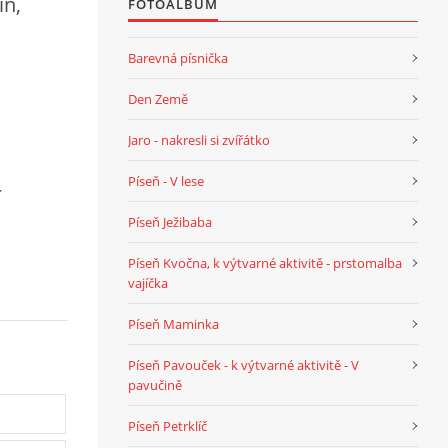
in,
FOTOALBUM
Barevná písnička
Den Země
Jaro - nakresli si zvířátko
Píseň - V lese
í
Píseň Ježibaba
Píseň Kvočna, k výtvarné aktivitě - prstomalba
vajíčka
Píseň Maminka
Píseň Pavouček - k výtvarné aktivitě - V
pavučině
Píseň Petrklíč