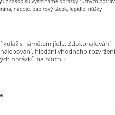
y:
z časopisů vystříháme obrázky různých potrav
enina, nápoje, papírový tácek, lepidlo, nůžky
ní koláž s námětem jídla. Zdokonalování
 nalepování, hledání vhodného rozvržen
ných obrázků na plochu.
e