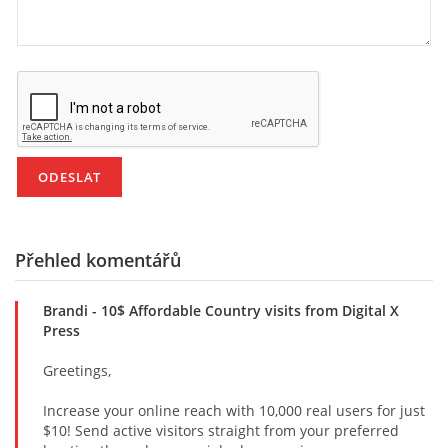
PÍSNĚ K TÉMATU PODZIM
BÁSNĚ K TÉMATU PODZIM
POHYBOVÉ AKTIVITY NA TÉMA PODZIM
PÍSNĚ K TÉMATU ZIMA
Přehled komentářů
BÁSNĚ K TÉMATU ZIMA
Brandi
- 10$ Affordable Country visits from Digital X
Press
POHYBOVÉ AKTIVITY NA TÉMA ZIMA
Greetings,
VZDĚLÁVACÍ PLÁN OD ZÁŘÍ DO ČERVNA
Increase your online reach with 10,000 real users for just
$10! Send active visitors straight from your preferred