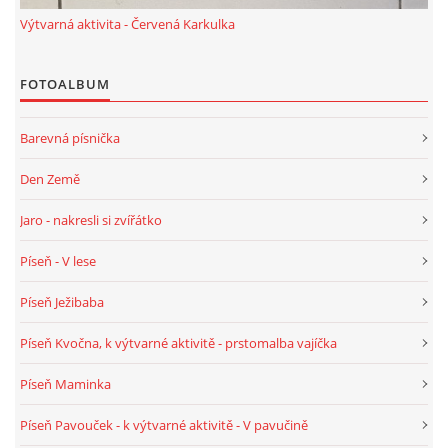
Výtvarná aktivita - Červená Karkulka
POZITIVNÍ AFIRMACE PRO DĚTI
FOTOALBUM
PSYCHOHYGIENA PRO UČITELKY
Barevná písnička
UČITELSKÁ SEBEREFLEXE
Den Země
Jaro - nakresli si zvířátko
DĚTSKÝ VZTEK
Píseň - V lese
DĚTSKÝ SMUTEK
Píseň Ježibaba
Píseň Kvočna, k výtvarné aktivitě - prstomalba vajíčka
EFEKTIVNÍ KOMUNIKACE S DĚTMI
Píseň Maminka
CO BY MĚLO DÍTĚ ZVLÁDNOUT PŘED VSTUPEM DO ZŠ
Píseň Pavouček - k výtvarné aktivitě - V pavučině