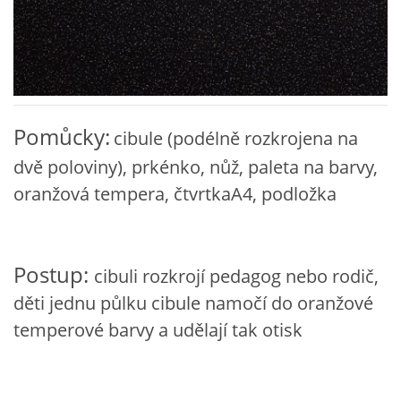
VZDĚLÁVACÍ BLOK DUBEN
VÝTVARNÉ TECHNIKY
VÝTVARNÉ POMŮCKY
Pomůcky:
cibule (podélně rozkrojena na
dvě poloviny), prkénko, nůž, paleta na barvy,
VÝTVARNÉ AKTIVITY - JARO
oranžová tempera, čtvrtkaA4, podložka
VÝTVARNÉ AKTIVITY - LÉTO
Postup:
cibuli rozkrojí pedagog nebo rodič,
VÝTVARNÉ AKTIVITY - PODZIM
děti jednu půlku cibule namočí do oranžové
temperové barvy a udělají tak otisk
VÝTVARNÉ AKTIVITY - ZIMA
CHARAKTERISTIKA ROČNÍCH OBDOBÍ