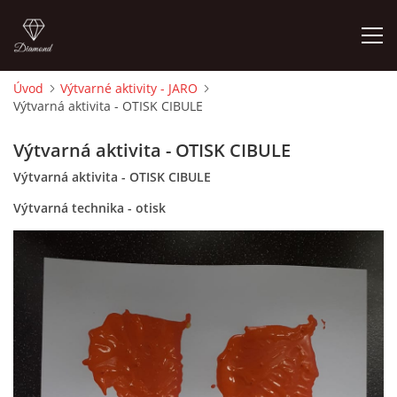
Úvod
Výtvarné aktivity - JARO
Výtvarná aktivita - OTISK CIBULE
ÚVOD
Výtvarná aktivita - OTISK CIBULE
O MĚ
Výtvarná aktivita - OTISK CIBULE
Výtvarná technika - otisk
FOTOALBUM
DĚJINY VÝTVARNÉHO UMĚNÍ
NOVINKY ZE ŠKOLSTVÍ 2025
ROČNÍ PLÁN - INSPIRACE /DLE NOVÉHO RVP PV 2025