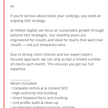
Hi,
HALLOWEEN
If you’re serious about boost your rankings, you need an
ongoing SEO strategy.
DUŠIČKY
At Hilkom Digital, we focus on sustainable growth through
tailored SEO strategies. Our monthly plans are
engineered for results and ideal for teams that want real
SVATÝ MARTIN
results — not just temporary wins.
Due to strong client interest and our expert team's
SVATÁ KATEŘINA 25.LISTOPADU
focused approach, we can only accept a limited number
of clients each month. This ensures you get our full
expertise.
SVATÁ BARBORA 4.12.
______________
What’s Included:
MIKULÁŠ, ČERTI
• Complete technical & content SEO
• High-authority link building
• Smart keyword focus and tracking
MASOPUST
• Link profile audit & clean-up
• Accelerated indexing to boost visibility