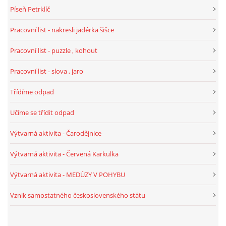
Píseň Petrklíč
SPORTÍK - DĚTI V POHYBU
Pracovní list - nakresli jadérka šišce
STOP ŠIKANĚ ANEB ŠIKANA BOLÍ
Pracovní list - puzzle , kohout
Pracovní list - slova , jaro
VĚDOMÁ VÝCHOVA
Třídíme odpad
SADA EMOČNÍCH HER PRO DĚTI 3 - 4 ROKY
Učíme se třídit odpad
Výtvarná aktivita - Čarodějnice
MERCH
Výtvarná aktivita - Červená Karkulka
MOJE TVORBA POHÁDEK PRO DĚTI
Výtvarná aktivita - MEDÚZY V POHYBU
Vznik samostatného československého státu
POHÁDKY NA SPOTIFY