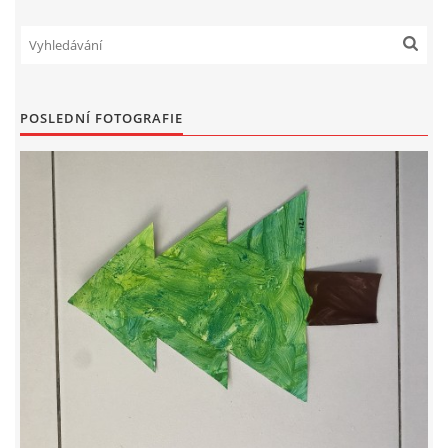
UČTE DĚTI PROŽITKEM
ŠABLONY
POSLEDNÍ FOTOGRAFIE
SENZORY PLAY
DOPORUČUJI
POLYTECHNICKÉ ČINNOSTI
PORTFÓLIO DÍTĚTE
MOTIVAČNÍ CITÁTY PRO UČITELE
POKUSY