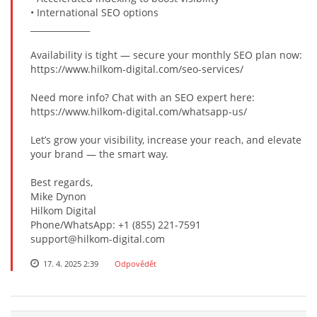
• International SEO options
VELIKONOCE
______________
Availability is tight — secure your monthly SEO plan now:
SVĚTOVÝ DEN VODY 22. BŘEZEN
https://www.hilkom-digital.com/seo-services/
Need more info? Chat with an SEO expert here:
KREATIVNÍ OVOCNÉ A ZELENINOVÉ MLSÁNÍ
https://www.hilkom-digital.com/whatsapp-us/
Let’s grow your visibility, increase your reach, and elevate
your brand — the smart way.
RECENZE NA KNIHY
Best regards,
Mike Dynon
RECENZE NA HRAČKY
Hilkom Digital
Phone/WhatsApp: +1 (855) 221-7591
support@hilkom-digital.com
MIKULÁŠSKÁ NADÍLKA
17. 4. 2025 2:39
Odpovědět
VÁNOČNÍ TVOŘENÍ