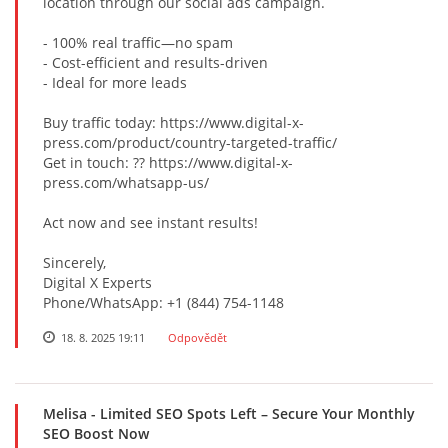
location through our social ads campaign.
TÝDENNÍ PLÁNY
- 100% real traffic—no spam
- Cost-efficient and results-driven
SMYSLOVÁ AKTIVITA
- Ideal for more leads
Buy traffic today: https://www.digital-x-
MONTESSORI AKTIVITA
press.com/product/country-targeted-traffic/
Get in touch: ?? https://www.digital-x-
press.com/whatsapp-us/
JÓGOVÉ CVIČENÍ, TYPY, RADY, RECENZE
Act now and see instant results!
KALENDÁŘ PRO DĚTI
Sincerely,
Digital X Experts
Phone/WhatsApp: +1 (844) 754-1148
STÁTNÍ SVÁTKY
18. 8. 2025 19:11
Odpovědět
SVATÝ VÁCLAV
Melisa
- Limited SEO Spots Left – Secure Your Monthly
SEO Boost Now
20.10. DEN STROMŮ