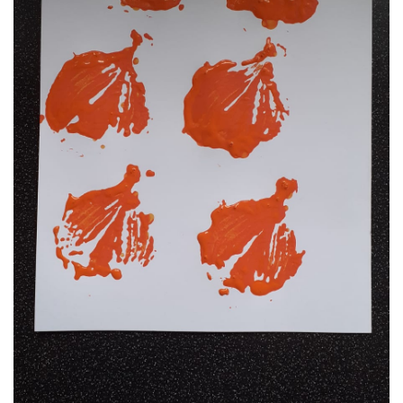
VZDĚLÁVACÍ BLOK ZÁŘÍ
VZDĚLÁVACÍ BLOK ŘÍJEN
VZDĚLÁVACÍ BLOK LISTOPAD
VZDĚLÁVACÍ BLOK PROSINEC
VZDĚLÁVACÍ BLOK LEDEN
VZDĚLÁVACÍ BLOK ÚNOR
VZDĚLÁVACÍ BLOK BŘEZEN