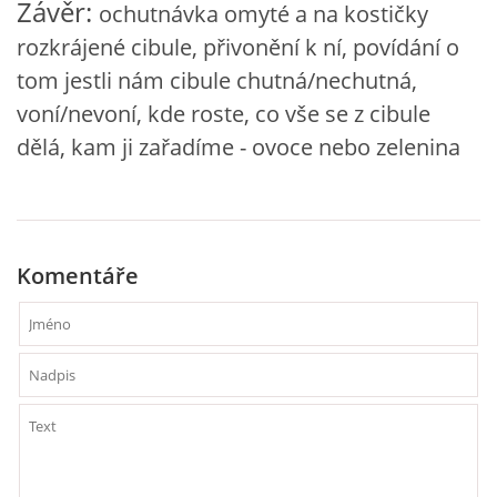
Závěr:
ochutnávka omyté a na kostičky
rozkrájené cibule, přivonění k ní, povídání o
HÁDANKY K TÉMATU JARO, LÉTO, PODZIM,ZIMA
tom jestli nám cibule chutná/nechutná,
voní/nevoní, kde roste, co vše se z cibule
PÍSNĚ K TÉMATU JARO
dělá, kam ji zařadíme - ovoce nebo zelenina
BÁSNĚ K TÉMATU JARO
POHYBOVÉ AKTIVITY NA TÉMA JARO
Komentáře
PÍSNĚ K TÉMATU LÉTO
BÁSNĚ K TÉMATU LÉTO
POHYBOVÉ AKTIVITY NA TÉMA LÉTO