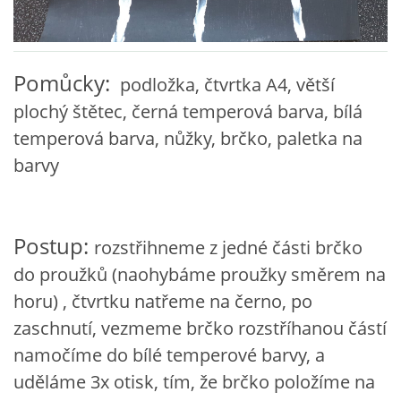
VZDĚLÁVACÍ BLOK ZÁŘÍ
Pomůcky:
podložka, čtvrtka A4, větší
VZDĚLÁVACÍ BLOK ŘÍJEN
plochý štětec, černá temperová barva, bílá
temperová barva, nůžky, brčko, paletka na
VZDĚLÁVACÍ BLOK LISTOPAD
barvy
VZDĚLÁVACÍ BLOK PROSINEC
Postup:
rozstřihneme z jedné části brčko
VZDĚLÁVACÍ BLOK LEDEN
do proužků (naohybáme proužky směrem na
horu) , čtvrtku natřeme na černo, po
VZDĚLÁVACÍ BLOK ÚNOR
zaschnutí, vezmeme brčko rozstříhanou částí
namočíme do bílé temperové barvy, a
VZDĚLÁVACÍ BLOK BŘEZEN
uděláme 3x otisk, tím, že brčko položíme na