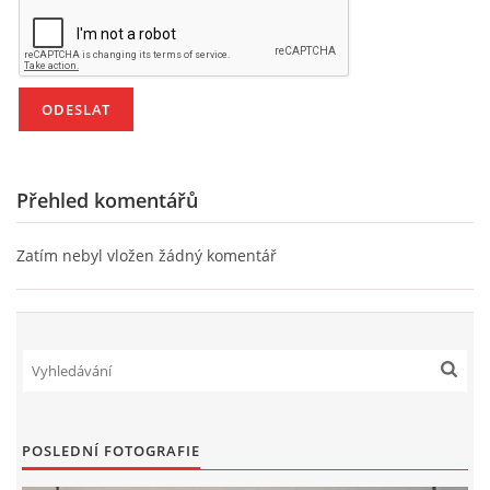
PÍSNĚ K TÉMATU PODZIM
BÁSNĚ K TÉMATU PODZIM
POHYBOVÉ AKTIVITY NA TÉMA PODZIM
Přehled komentářů
PÍSNĚ K TÉMATU ZIMA
Zatím nebyl vložen žádný komentář
BÁSNĚ K TÉMATU ZIMA
POHYBOVÉ AKTIVITY NA TÉMA ZIMA
VZDĚLÁVACÍ PLÁN OD ZÁŘÍ DO ČERVNA
POSLEDNÍ FOTOGRAFIE