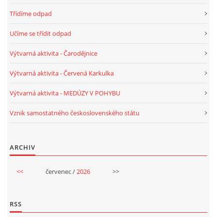
Třídíme odpad
VELIKONOCE
Učíme se třídit odpad
SVĚTOVÝ DEN VODY 22. BŘEZEN
Výtvarná aktivita - Čarodějnice
Výtvarná aktivita - Červená Karkulka
KREATIVNÍ OVOCNÉ A ZELENINOVÉ MLSÁNÍ
Výtvarná aktivita - MEDÚZY V POHYBU
RECENZE NA KNIHY
Vznik samostatného československého státu
RECENZE NA HRAČKY
ARCHIV
MIKULÁŠSKÁ NADÍLKA
<<
červenec /
2026
>>
VÁNOČNÍ TVOŘENÍ
RSS