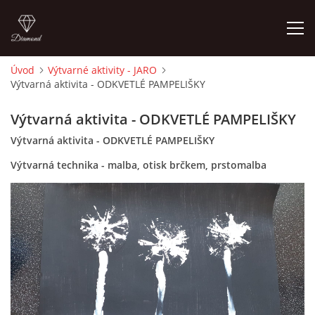
Úvod
Výtvarné aktivity - JARO
Výtvarná aktivita - ODKVETLÉ PAMPELIŠKY
ÚVOD
Výtvarná aktivita - ODKVETLÉ PAMPELIŠKY
O MĚ
Výtvarná aktivita - ODKVETLÉ PAMPELIŠKY
Výtvarná technika - malba, otisk brčkem, prstomalba
FOTOALBUM
DĚJINY VÝTVARNÉHO UMĚNÍ
NOVINKY ZE ŠKOLSTVÍ 2025
ROČNÍ PLÁN - INSPIRACE /DLE NOVÉHO RVP PV 2025