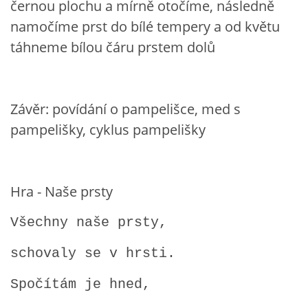
černou plochu a mírně otočíme, následně
VZDĚLÁVACÍ BLOK DUBEN
namočíme prst do bílé tempery a od květu
táhneme bílou čáru prstem dolů
VÝTVARNÉ TECHNIKY
VÝTVARNÉ POMŮCKY
Závěr: povídání o pampelišce, med s
pampelišky, cyklus pampelišky
VÝTVARNÉ AKTIVITY - JARO
VÝTVARNÉ AKTIVITY - LÉTO
Hra - Naše prsty
Všechny naše prsty,
VÝTVARNÉ AKTIVITY - PODZIM
schovaly se v hrsti.
VÝTVARNÉ AKTIVITY - ZIMA
Spočítám je hned,
CHARAKTERISTIKA ROČNÍCH OBDOBÍ