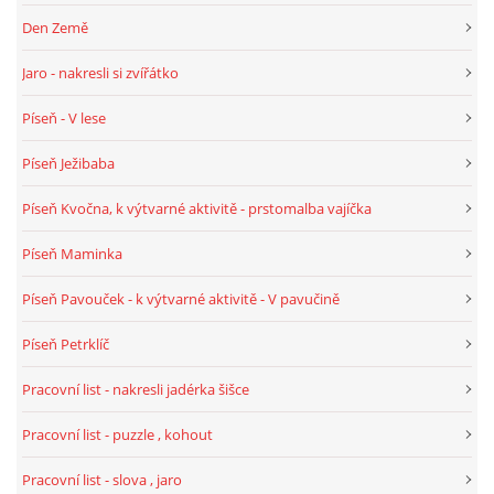
Den Země
HALLOWEEN
Jaro - nakresli si zvířátko
Píseň - V lese
DUŠIČKY
Píseň Ježibaba
SVATÝ MARTIN
Píseň Kvočna, k výtvarné aktivitě - prstomalba vajíčka
Píseň Maminka
SVATÁ KATEŘINA 25.LISTOPADU
Píseň Pavouček - k výtvarné aktivitě - V pavučině
SVATÁ BARBORA 4.12.
Píseň Petrklíč
Pracovní list - nakresli jadérka šišce
MIKULÁŠ, ČERTI
Pracovní list - puzzle , kohout
MASOPUST
Pracovní list - slova , jaro