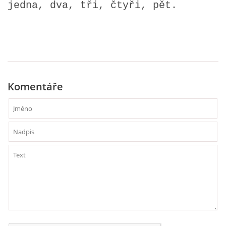
jedna, dva, tři, čtyři, pět.
HÁDANKY K TÉMATU JARO, LÉTO, PODZIM,ZIMA
PÍSNĚ K TÉMATU JARO
Komentáře
BÁSNĚ K TÉMATU JARO
POHYBOVÉ AKTIVITY NA TÉMA JARO
PÍSNĚ K TÉMATU LÉTO
BÁSNĚ K TÉMATU LÉTO
POHYBOVÉ AKTIVITY NA TÉMA LÉTO