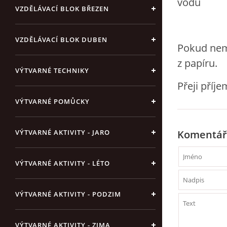
vodu
VZDĚLÁVACÍ BLOK BŘEZEN
VZDĚLÁVACÍ BLOK DUBEN
Pokud nemá
z papíru.
VÝTVARNÉ TECHNIKY
Přeji příj
VÝTVARNÉ POMŮCKY
VÝTVARNÉ AKTIVITY - JARO
Komentář
VÝTVARNÉ AKTIVITY - LÉTO
VÝTVARNÉ AKTIVITY - PODZIM
VÝTVARNÉ AKTIVITY - ZIMA