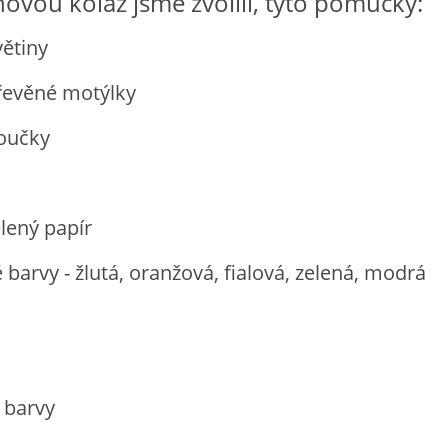
novou koláž jsme zvolili, tyto pomůcky:
ětiny
řevěné motýlky
oučky
lený papír
barvy - žlutá, oranžová, fialová, zelená, modrá
 barvy