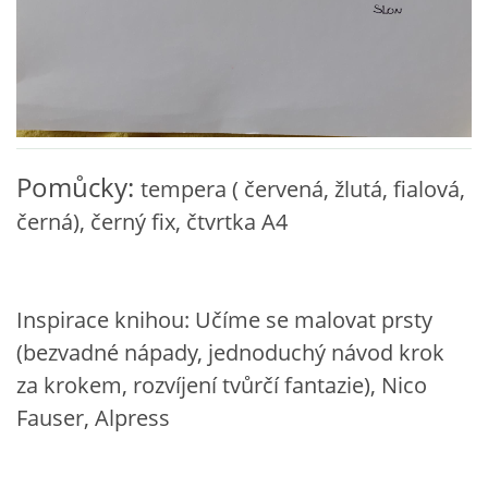
VZDĚLÁVACÍ BLOK ZÁŘÍ
VZDĚLÁVACÍ BLOK ŘÍJEN
VZDĚLÁVACÍ BLOK LISTOPAD
Pomůcky:
tempera ( červená, žlutá, fialová,
černá), černý fix, čtvrtka A4
VZDĚLÁVACÍ BLOK PROSINEC
VZDĚLÁVACÍ BLOK LEDEN
Inspirace knihou: Učíme se malovat prsty
(bezvadné nápady, jednoduchý návod krok
VZDĚLÁVACÍ BLOK ÚNOR
za krokem, rozvíjení tvůrčí fantazie), Nico
Fauser, Alpress
VZDĚLÁVACÍ BLOK BŘEZEN