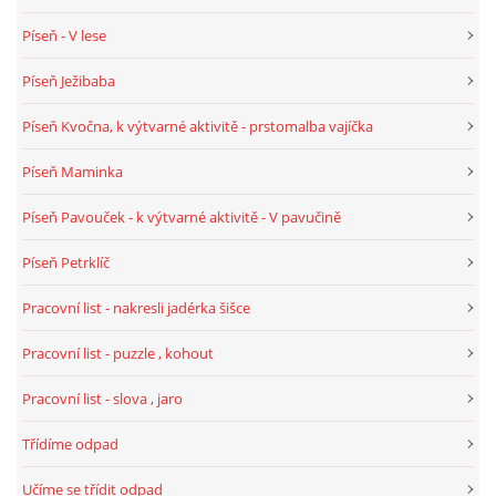
TÝDENNÍ PLÁNY
Píseň - V lese
Píseň Ježibaba
SMYSLOVÁ AKTIVITA
Píseň Kvočna, k výtvarné aktivitě - prstomalba vajíčka
MONTESSORI AKTIVITA
Píseň Maminka
Píseň Pavouček - k výtvarné aktivitě - V pavučině
JÓGOVÉ CVIČENÍ, TYPY, RADY, RECENZE
Píseň Petrklíč
KALENDÁŘ PRO DĚTI
Pracovní list - nakresli jadérka šišce
Pracovní list - puzzle , kohout
STÁTNÍ SVÁTKY
Pracovní list - slova , jaro
SVATÝ VÁCLAV
Třídíme odpad
Učíme se třídit odpad
20.10. DEN STROMŮ