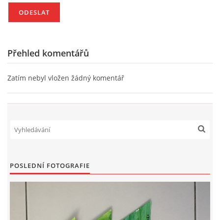
HÁDANKY K TÉMATU JARO, LÉTO, PODZIM,ZIMA
Přehled komentářů
PÍSNĚ K TÉMATU JARO
Zatím nebyl vložen žádný komentář
BÁSNĚ K TÉMATU JARO
POHYBOVÉ AKTIVITY NA TÉMA JARO
PÍSNĚ K TÉMATU LÉTO
POSLEDNÍ FOTOGRAFIE
BÁSNĚ K TÉMATU LÉTO
POHYBOVÉ AKTIVITY NA TÉMA LÉTO