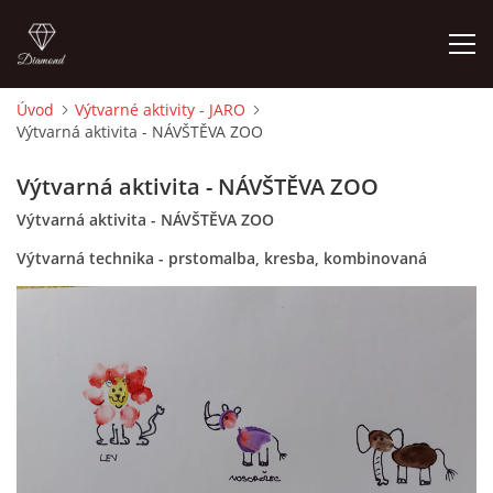
Úvod
Výtvarné aktivity - JARO
Výtvarná aktivita - NÁVŠTĚVA ZOO
ÚVOD
Výtvarná aktivita - NÁVŠTĚVA ZOO
O MĚ
Výtvarná aktivita - NÁVŠTĚVA ZOO
Výtvarná technika - prstomalba, kresba, kombinovaná
FOTOALBUM
DĚJINY VÝTVARNÉHO UMĚNÍ
NOVINKY ZE ŠKOLSTVÍ 2025
ROČNÍ PLÁN - INSPIRACE /DLE NOVÉHO RVP PV 2025