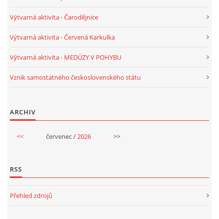
Výtvarná aktivita - Čarodějnice
HALLOWEEN
Výtvarná aktivita - Červená Karkulka
Výtvarná aktivita - MEDÚZY V POHYBU
DUŠIČKY
Vznik samostatného československého státu
SVATÝ MARTIN
ARCHIV
SVATÁ KATEŘINA 25.LISTOPADU
<<
červenec /
2026
>>
SVATÁ BARBORA 4.12.
RSS
MIKULÁŠ, ČERTI
Přehled zdrojů
MASOPUST