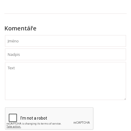
VZDĚLÁVACÍ BLOK DUBEN
VÝTVARNÉ TECHNIKY
Komentáře
VÝTVARNÉ POMŮCKY
VÝTVARNÉ AKTIVITY - JARO
VÝTVARNÉ AKTIVITY - LÉTO
VÝTVARNÉ AKTIVITY - PODZIM
VÝTVARNÉ AKTIVITY - ZIMA
CHARAKTERISTIKA ROČNÍCH OBDOBÍ