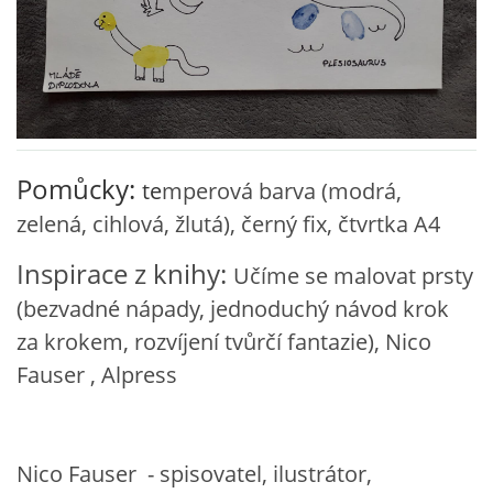
VZDĚLÁVACÍ BLOK ZÁŘÍ
VZDĚLÁVACÍ BLOK ŘÍJEN
VZDĚLÁVACÍ BLOK LISTOPAD
Pomůcky:
te
mperová barva (modrá,
zelená, cihlová, žlutá), černý fix, čtvrtka A4
VZDĚLÁVACÍ BLOK PROSINEC
Inspirace z knihy:
Učíme se malovat prsty
(bezvadné nápady, jednoduchý návod krok
VZDĚLÁVACÍ BLOK LEDEN
za krokem, rozvíjení tvůrčí fantazie), Nico
Fauser , Alpress
VZDĚLÁVACÍ BLOK ÚNOR
VZDĚLÁVACÍ BLOK BŘEZEN
Nico Fauser - spisovatel, ilustrátor,