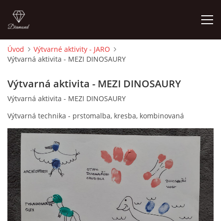
Úvod
Výtvarné aktivity - JARO
Výtvarná aktivita - MEZI DINOSAURY
ÚVOD
Výtvarná aktivita - MEZI DINOSAURY
O MĚ
Výtvarná aktivita - MEZI DINOSAURY
Výtvarná technika - prstomalba, kresba, kombinovaná
FOTOALBUM
DĚJINY VÝTVARNÉHO UMĚNÍ
NOVINKY ZE ŠKOLSTVÍ 2025
ROČNÍ PLÁN - INSPIRACE /DLE NOVÉHO RVP PV 2025