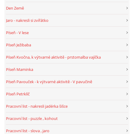
TÝDENNÍ PLÁNY
Den Země
Jaro - nakresli si zvířátko
SMYSLOVÁ AKTIVITA
Píseň - V lese
MONTESSORI AKTIVITA
Píseň Ježibaba
Píseň Kvočna, k výtvarné aktivitě - prstomalba vajíčka
JÓGOVÉ CVIČENÍ, TYPY, RADY, RECENZE
Píseň Maminka
KALENDÁŘ PRO DĚTI
Píseň Pavouček - k výtvarné aktivitě - V pavučině
Píseň Petrklíč
STÁTNÍ SVÁTKY
Pracovní list - nakresli jadérka šišce
SVATÝ VÁCLAV
Pracovní list - puzzle , kohout
Pracovní list - slova , jaro
20.10. DEN STROMŮ