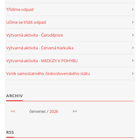
Třídíme odpad
HALLOWEEN
Učíme se třídit odpad
Výtvarná aktivita - Čarodějnice
DUŠIČKY
Výtvarná aktivita - Červená Karkulka
SVATÝ MARTIN
Výtvarná aktivita - MEDÚZY V POHYBU
Vznik samostatného československého státu
SVATÁ KATEŘINA 25.LISTOPADU
SVATÁ BARBORA 4.12.
ARCHIV
<<
červenec /
2026
>>
MIKULÁŠ, ČERTI
MASOPUST
RSS