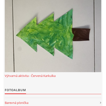
PÍSNĚ K TÉMATU PODZIM
BÁSNĚ K TÉMATU PODZIM
POHYBOVÉ AKTIVITY NA TÉMA PODZIM
PÍSNĚ K TÉMATU ZIMA
BÁSNĚ K TÉMATU ZIMA
Výtvarná aktivita - Červená Karkulka
POHYBOVÉ AKTIVITY NA TÉMA ZIMA
FOTOALBUM
VZDĚLÁVACÍ PLÁN OD ZÁŘÍ DO ČERVNA
Barevná písnička